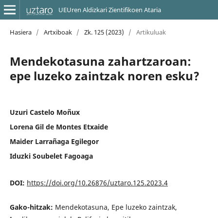
UEUren Aldizkari Zientifikoen Ataria
Hasiera
/
Artxiboak
/
Zk. 125 (2023)
/
Artikuluak
Mendekotasuna zahartzaroan:
epe luzeko zaintzak noren esku?
Uzuri Castelo Moñux
Lorena Gil de Montes Etxaide
Maider Larrañaga Egilegor
Iduzki Soubelet Fagoaga
DOI:
https://doi.org/10.26876/uztaro.125.2023.4
Gako-hitzak:
Mendekotasuna, Epe luzeko zaintzak,