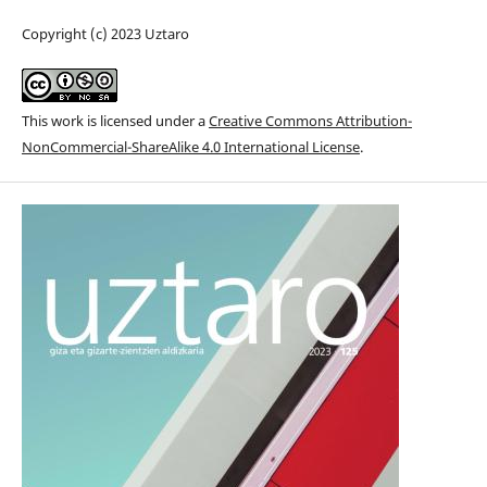
Copyright (c) 2023 Uztaro
This work is licensed under a
Creative Commons Attribution-
NonCommercial-ShareAlike 4.0 International License
.