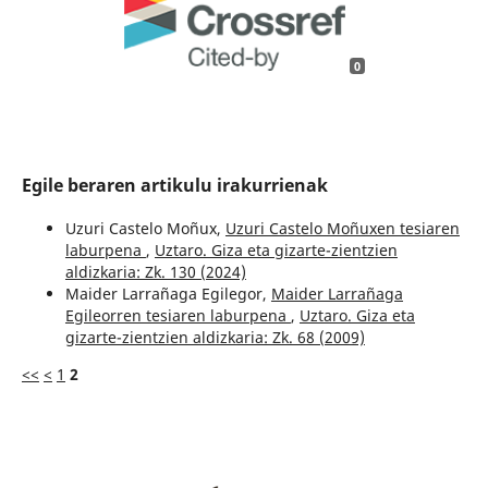
0
Egile beraren artikulu irakurrienak
Uzuri Castelo Moñux,
Uzuri Castelo Moñuxen tesiaren
laburpena
,
Uztaro. Giza eta gizarte-zientzien
aldizkaria: Zk. 130 (2024)
Maider Larrañaga Egilegor,
Maider Larrañaga
Egileorren tesiaren laburpena
,
Uztaro. Giza eta
gizarte-zientzien aldizkaria: Zk. 68 (2009)
<<
<
1
2