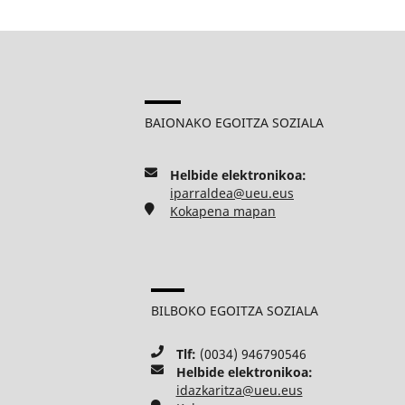
BAIONAKO EGOITZA SOZIALA
Helbide elektronikoa:
iparraldea@ueu.eus
Kokapena mapan
BILBOKO EGOITZA SOZIALA
Tlf:
(0034) 946790546
Helbide elektronikoa:
idazkaritza@ueu.eus