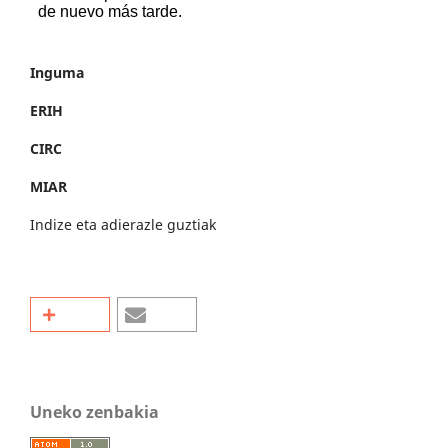
Inguma
ERIH
CIRC
MIAR
Indize eta adierazle guztiak
Uneko zenbakia