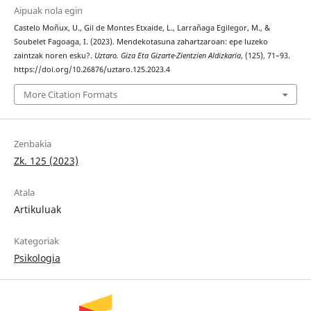
Aipuak nola egin
Castelo Moñux, U., Gil de Montes Etxaide, L., Larrañaga Egilegor, M., &
Soubelet Fagoaga, I. (2023). Mendekotasuna zahartzaroan: epe luzeko
zaintzak noren esku?.
Uztaro. Giza Eta Gizarte-Zientzien Aldizkaria
, (125), 71–93.
https://doi.org/10.26876/uztaro.125.2023.4
More Citation Formats
Zenbakia
Zk. 125 (2023)
Atala
Artikuluak
Kategoriak
Psikologia