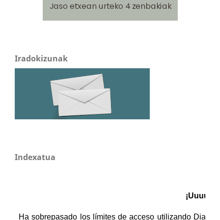
Iradokizunak
Indexatua