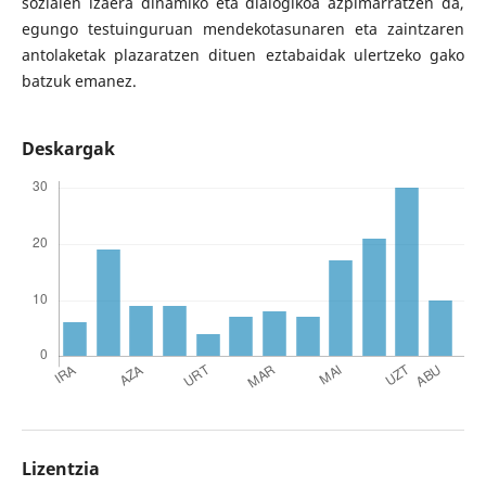
sozialen izaera dinamiko eta dialogikoa azpimarratzen da,
egungo testuinguruan mendekotasunaren eta zaintzaren
antolaketak plazaratzen dituen eztabaidak ulertzeko gako
batzuk emanez.
Deskargak
Lizentzia