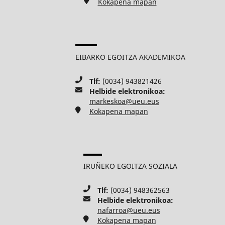
Kokapena mapan
EIBARKO EGOITZA AKADEMIKOA
Tlf:
(0034) 943821426
Helbide elektronikoa:
markeskoa@ueu.eus
Kokapena mapan
IRUÑEKO EGOITZA SOZIALA
Tlf:
(0034) 948362563
Helbide elektronikoa:
nafarroa@ueu.eus
Kokapena mapan