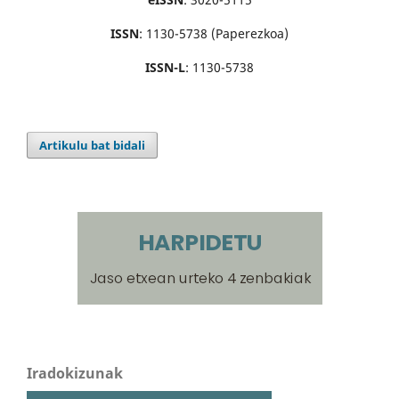
ISSN
: 1130-5738 (Paperezkoa)
ISSN-L
: 1130-5738
Artikulu bat bidali
Iradokizunak