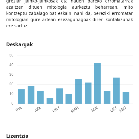
greziar jainko-jainkosak eta hauen pareko erromatarrak
azaltzen dituen mitologia aurkeztu beharrean, mito
kontzeptu zabalago bat eskaini nahi da, bereziki erromatar
mitologian gure artean ezezagunagoak diren kontakizunak
ere sartuz.
Deskargak
Lizentzia