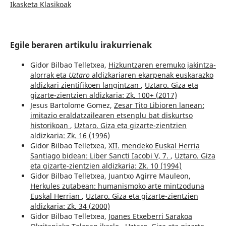
Ikasketa Klasikoak
Egile beraren artikulu irakurrienak
Gidor Bilbao Telletxea,
Hizkuntzaren eremuko jakintza-
alorrak eta
Uztaro
aldizkariaren ekarpenak euskarazko
aldizkari zientifikoen langintzan
,
Uztaro. Giza eta
gizarte-zientzien aldizkaria: Zk. 100+ (2017)
Jesus Bartolome Gomez,
Zesar Tito Libioren lanean:
imitazio eraldatzailearen etsenplu bat diskurtso
historikoan
,
Uztaro. Giza eta gizarte-zientzien
aldizkaria: Zk. 16 (1996)
Gidor Bilbao Telletxea,
XII. mendeko Euskal Herria
Santiago bidean: Liber Sancti Iacobi V, 7.
,
Uztaro. Giza
eta gizarte-zientzien aldizkaria: Zk. 10 (1994)
Gidor Bilbao Telletxea, Juantxo Agirre Mauleon,
Herkules zutabean: humanismoko arte mintzoduna
Euskal Herrian
,
Uztaro. Giza eta gizarte-zientzien
aldizkaria: Zk. 34 (2000)
Gidor Bilbao Telletxea,
Joanes Etxeberri Sarakoa