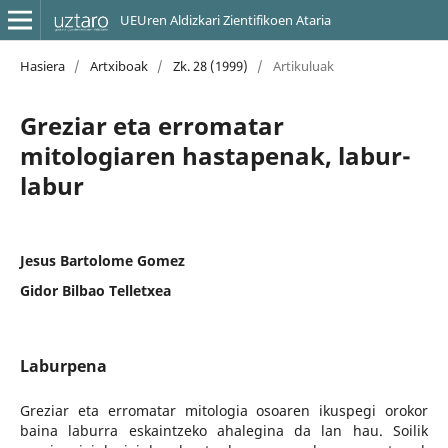
UEUren Aldizkari Zientifikoen Ataria
Hasiera
/
Artxiboak
/
Zk. 28 (1999)
/
Artikuluak
Greziar eta erromatar
mitologiaren hastapenak, labur-
labur
Jesus Bartolome Gomez
Gidor Bilbao Telletxea
Laburpena
Greziar eta erromatar mitologia osoaren ikuspegi orokor
baina laburra eskaintzeko ahalegina da lan hau. Soilik