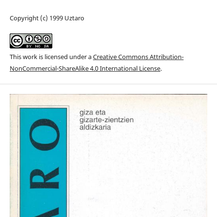
Copyright (c) 1999 Uztaro
This work is licensed under a
Creative Commons Attribution-
NonCommercial-ShareAlike 4.0 International License
.