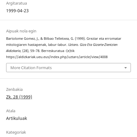
Argitaratua
1999-04-23
Aipuak nola egin
Bartolome Gomez, J., & Bilbao Telletxea, G. (1999). Greziar eta erromatar
mitologiaren hastapenak, labur-labur.
Uztaro. Giza Eta Gizarte-Zientzien
Aldizkaria
, (28), 59–78. Berreskuratua -(e)tik
https://aldizkariak.ueu.eus/index.php/uztaro/article/view/4008
More Citation Formats
Zenbakia
Zk. 28 (1999)
Atala
Artikuluak
Kategoriak