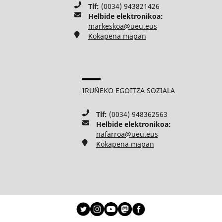
Tlf:
(0034) 943821426
Helbide elektronikoa:
markeskoa@ueu.eus
Kokapena mapan
IRUÑEKO EGOITZA SOZIALA
Tlf:
(0034) 948362563
Helbide elektronikoa:
nafarroa@ueu.eus
Kokapena mapan