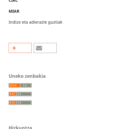
CIRC
MIAR
Indize eta adierazle guztiak
Uneko zenbakia
Hizkuntza