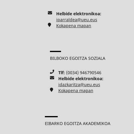
Helbide elektronikoa:
iparraldea@ueu.eus
Kokapena mapan
BILBOKO EGOITZA SOZIALA
Tlf:
(0034) 946790546
Helbide elektronikoa:
idazkaritza@ueu.eus
Kokapena mapan
EIBARKO EGOITZA AKADEMIKOA