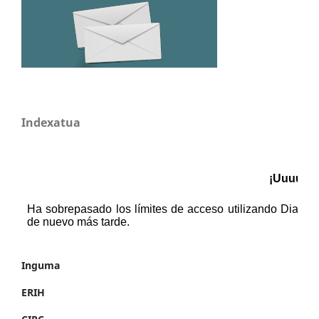
Indexatua
Inguma
ERIH