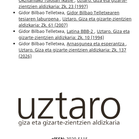
Okzitaniako Tolosan ikasle
,
Uztaro. Giza eta gizarte-
zientzien aldizkaria: Zk. 23 (1997)
Gidor Bilbao Telletxea,
Gidor Bilbao Telletxearen
tesiaren laburpena
,
Uztaro. Giza eta gizarte-zientzien
aldizkaria: Zk. 61 (2007)
Gidor Bilbao Telletxea,
Latina BBB-2
,
Uztaro. Giza eta
gizarte-zientzien aldizkaria: Zk. 10 (1994)
Gidor Bilbao Telletxea,
Arnasgunea eta esperantza
,
Uztaro. Giza eta gizarte-zientzien aldizkaria: Zk. 137
(2026)
eISSN
: 3020-5115