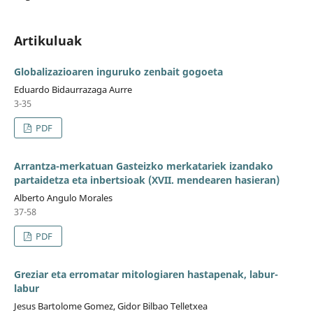
Artikuluak
Globalizazioaren inguruko zenbait gogoeta
Eduardo Bidaurrazaga Aurre
3-35
PDF
Arrantza-merkatuan Gasteizko merkatariek izandako
partaidetza eta inbertsioak (XVII. mendearen hasieran)
Alberto Angulo Morales
37-58
PDF
Greziar eta erromatar mitologiaren hastapenak, labur-
labur
Jesus Bartolome Gomez, Gidor Bilbao Telletxea