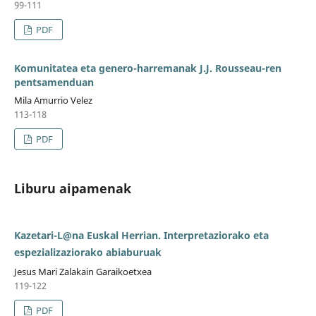
99-111
PDF
Komunitatea eta genero-harremanak J.J. Rousseau-ren
pentsamenduan
Mila Amurrio Velez
113-118
PDF
Liburu aipamenak
Kazetari-L@na Euskal Herrian. Interpretaziorako eta
espezializaziorako abiaburuak
Jesus Mari Zalakain Garaikoetxea
119-122
PDF