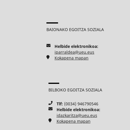
BAIONAKO EGOITZA SOZIALA
Helbide elektronikoa:
iparraldea@ueu.eus
Kokapena mapan
BILBOKO EGOITZA SOZIALA
Tlf:
(0034) 946790546
Helbide elektronikoa:
idazkaritza@ueu.eus
Kokapena mapan