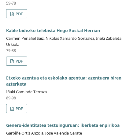
59-78
PDF
Kable bidezko telebista Hego Euskal Herrian
Carmen Peñafiel Saiz, Nikolas Xamardo Gonzalez, Iñaki Zabaleta
Urkiola
79-88
PDF
Etxeko azentua eta eskolako azentua: azentuera biren
azterketa
Iñaki Gaminde Terraza
89-98
PDF
Genero-identitatea testuinguruan: ikerketa enpirikoa
Garbiñe Ortiz Anzola, Jose Valencia Garate