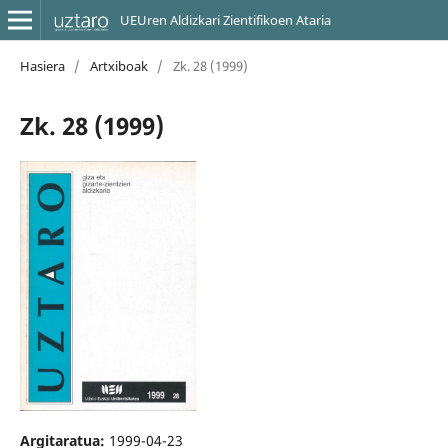
UEUren Aldizkari Zientifikoen Ataria
Hasiera
/
Artxiboak
/
Zk. 28 (1999)
Zk. 28 (1999)
Argitaratua:
1999-04-23