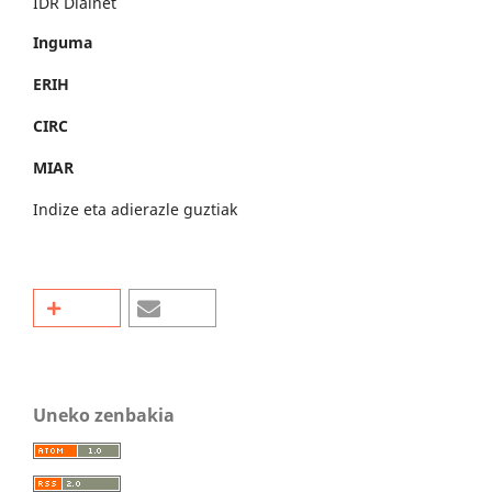
IDR Dialnet
Inguma
ERIH
CIRC
MIAR
Indize eta adierazle guztiak
Uneko zenbakia