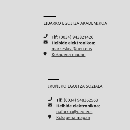
EIBARKO EGOITZA AKADEMIKOA
Tlf:
(0034) 943821426
Helbide elektronikoa:
markeskoa@ueu.eus
Kokapena mapan
IRUÑEKO EGOITZA SOZIALA
Tlf:
(0034) 948362563
Helbide elektronikoa:
nafarroa@ueu.eus
Kokapena mapan