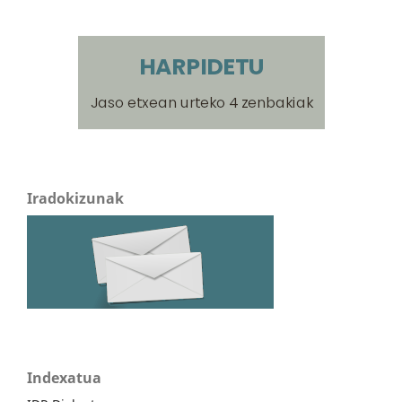
Iradokizunak
Indexatua