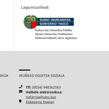
Laguntzaileak
MIKOA
IRUÑEKO EGOITZA SOZIALA
Tlf:
(0034) 948362563
Helbide elektronikoa:
nafarroa@ueu.eus
Kokapena mapan