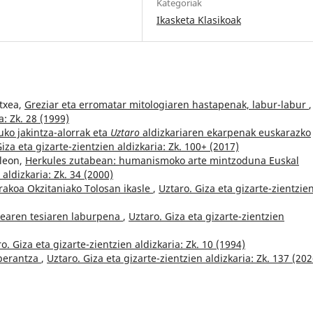
Kategoriak
Ikasketa Klasikoak
etxea,
Greziar eta erromatar mitologiaren hastapenak, labur-labur
,
a: Zk. 28 (1999)
ko jakintza-alorrak eta
Uztaro
aldizkariaren ekarpenak euskarazko
iza eta gizarte-zientzien aldizkaria: Zk. 100+ (2017)
uleon,
Herkules zutabean: humanismoko arte mintzoduna Euskal
 aldizkaria: Zk. 34 (2000)
rakoa Okzitaniako Tolosan ikasle
,
Uztaro. Giza eta gizarte-zientzie
txearen tesiaren laburpena
,
Uztaro. Giza eta gizarte-zientzien
o. Giza eta gizarte-zientzien aldizkaria: Zk. 10 (1994)
perantza
,
Uztaro. Giza eta gizarte-zientzien aldizkaria: Zk. 137 (202