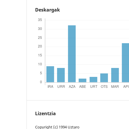
Deskargak
Lizentzia
Copyright (c) 1994 Uztaro