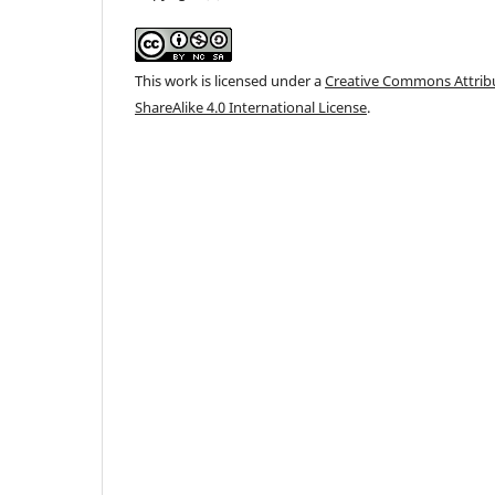
This work is licensed under a
Creative Commons Attri
ShareAlike 4.0 International License
.