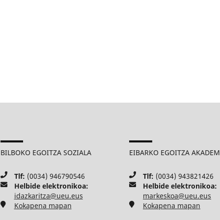
BILBOKO EGOITZA SOZIALA
EIBARKO EGOITZA AKADE
Tlf:
(0034) 946790546
Tlf:
(0034) 943821426
Helbide elektronikoa:
Helbide elektronikoa:
idazkaritza@ueu.eus
markeskoa@ueu.eus
Kokapena mapan
Kokapena mapan