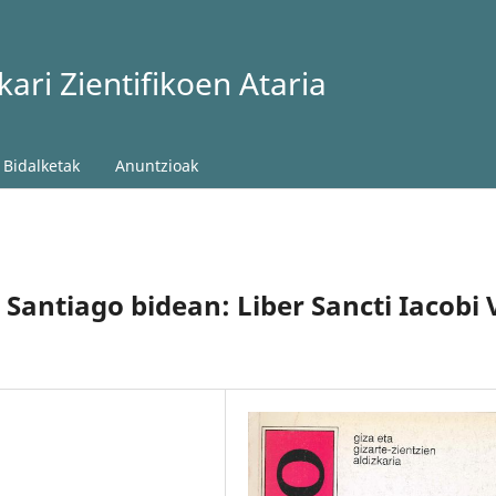
ari Zientifikoen Ataria
Bidalketak
Anuntzioak
Santiago bidean: Liber Sancti Iacobi 