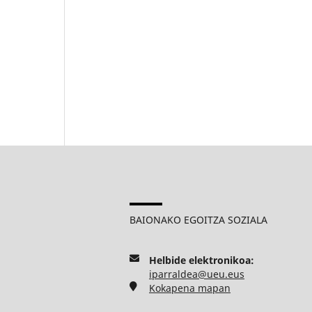
BAIONAKO EGOITZA SOZIALA
Helbide elektronikoa:
iparraldea@ueu.eus
Kokapena mapan