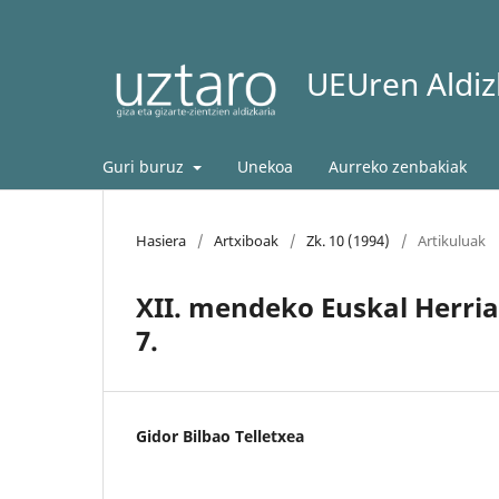
UEUren Aldizk
Guri buruz
Unekoa
Aurreko zenbakiak
Hasiera
/
Artxiboak
/
Zk. 10 (1994)
/
Artikuluak
XII. mendeko Euskal Herria 
7.
Gidor Bilbao Telletxea