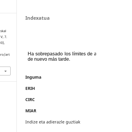
Indexatua
uskal
V, 7.
10),
aro/art
Inguma
ERIH
CIRC
MIAR
Indize eta adierazle guztiak