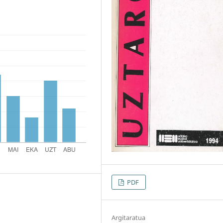
PDF
Argitaratua