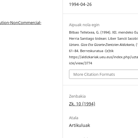
1994-04-26
bution-NonCommercial-
Aipuak nola egin
Bilbao Telletxea, G. (1994). XII. mendeko E
Herria Santiago bidean: Liber Sancti Iacobi 
Uztaro. Giza Eta Gizarte-Zientzien Aldizkaria
, (
61–84. Berreskuratua -(e)tik
https://aldizkariak.ueu.eus/index.php/uzt
icle/view/3774
More Citation Formats
Zenbakia
Zk. 10 (1994)
Atala
Artikuluak