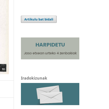
Artikulu bat bidali
Iradokizunak