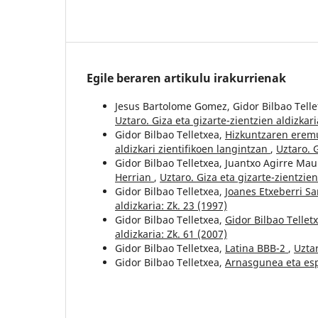
Egile beraren artikulu irakurrienak
Jesus Bartolome Gomez, Gidor Bilbao Tell
Uztaro. Giza eta gizarte-zientzien aldizkari
Gidor Bilbao Telletxea,
Hizkuntzaren eremu
aldizkari zientifikoen langintzan
,
Uztaro. G
Gidor Bilbao Telletxea, Juantxo Agirre Ma
Herrian
,
Uztaro. Giza eta gizarte-zientzien
Gidor Bilbao Telletxea,
Joanes Etxeberri Sa
aldizkaria: Zk. 23 (1997)
Gidor Bilbao Telletxea,
Gidor Bilbao Telle
aldizkaria: Zk. 61 (2007)
Gidor Bilbao Telletxea,
Latina BBB-2
,
Uztar
Gidor Bilbao Telletxea,
Arnasgunea eta es