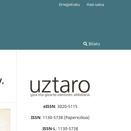
Erregistratu
Hasi saioa
Bilatu
V,
eISSN
: 3020-5115
ISSN
: 1130-5738 (Paperezkoa)
ISSN-L
: 1130-5738