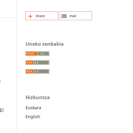
share
mail
Uneko zenbakia
n
Hizkuntza
Euskara
6)
English