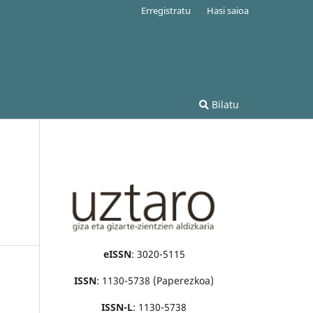
Erregistratu
Hasi saioa
Bilatu
eISSN
: 3020-5115
ISSN
: 1130-5738 (Paperezkoa)
ISSN-L
: 1130-5738