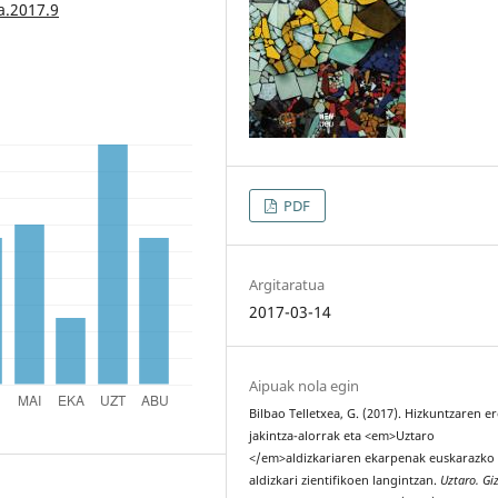
a.2017.9
PDF
Argitaratua
2017-03-14
Aipuak nola egin
Bilbao Telletxea, G. (2017). Hizkuntzaren 
jakintza-alorrak eta <em>Uztaro
</em>aldizkariaren ekarpenak euskarazko
aldizkari zientifikoen langintzan.
Uztaro. Gi