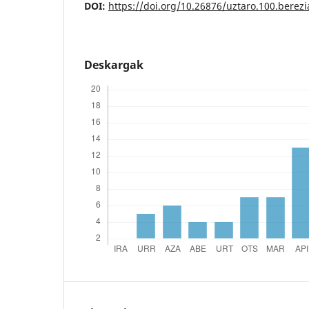
DOI:
https://doi.org/10.26876/uztaro.100.berezi
Deskargak