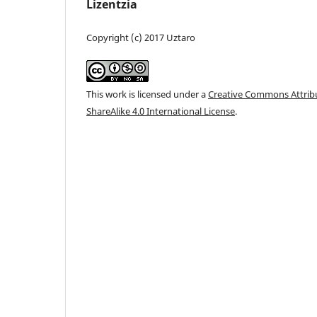
Lizentzia
Copyright (c) 2017 Uztaro
This work is licensed under a
Creative Commons Attri
ShareAlike 4.0 International License
.