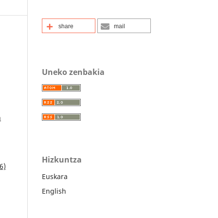
share
mail
Uneko zenbakia
n
Hizkuntza
6)
Euskara
English