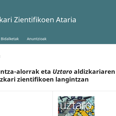
ari Zientifikoen Ataria
Bidalketak
Anuntzioak
k
ntza-alorrak eta
Uztaro
aldizkariaren
kari zientifikoen langintzan