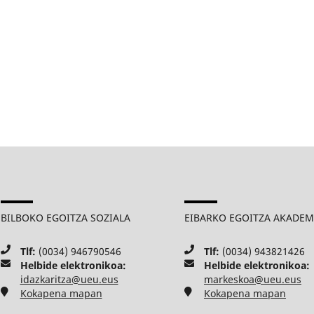
BILBOKO EGOITZA SOZIALA
EIBARKO EGOITZA AKADE
Tlf:
(0034) 946790546
Tlf:
(0034) 943821426
Helbide elektronikoa:
Helbide elektronikoa:
idazkaritza@ueu.eus
markeskoa@ueu.eus
Kokapena mapan
Kokapena mapan