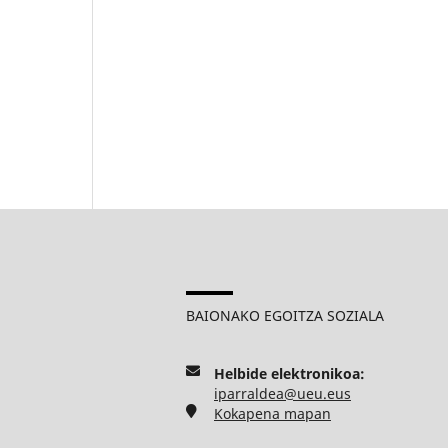
BAIONAKO EGOITZA SOZIALA
Helbide elektronikoa:
iparraldea@ueu.eus
Kokapena mapan