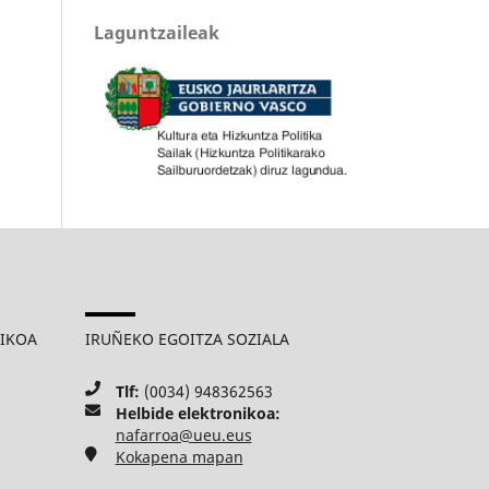
Laguntzaileak
MIKOA
IRUÑEKO EGOITZA SOZIALA
Tlf:
(0034) 948362563
Helbide elektronikoa:
nafarroa@ueu.eus
Kokapena mapan