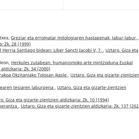
etxea,
Greziar eta erromatar mitologiaren hastapenak, labur-labur
,
a: Zk. 28 (1999)
 Herria Santiago bidean: Liber Sancti Iacobi V, 7.
,
Uztaro. Giza eta
uleon,
Herkules zutabean: humanismoko arte mintzoduna Euskal
 aldizkaria: Zk. 34 (2000)
rakoa Okzitaniako Tolosan ikasle
,
Uztaro. Giza eta gizarte-zientzie
txearen tesiaren laburpena
,
Uztaro. Giza eta gizarte-zientzien
o. Giza eta gizarte-zientzien aldizkaria: Zk. 10 (1994)
perantza
,
Uztaro. Giza eta gizarte-zientzien aldizkaria: Zk. 137 (202