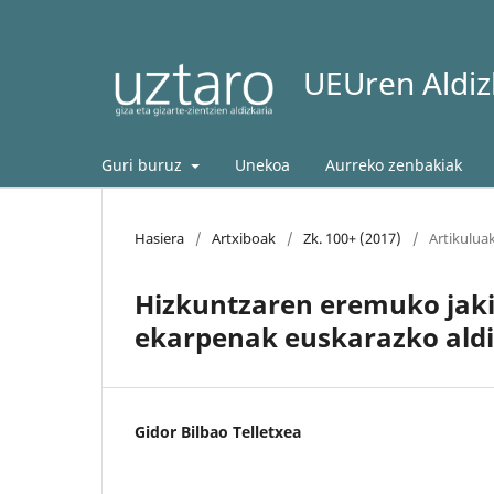
UEUren Aldizk
Guri buruz
Unekoa
Aurreko zenbakiak
Hasiera
/
Artxiboak
/
Zk. 100+ (2017)
/
Artikulua
Hizkuntzaren eremuko jaki
ekarpenak euskarazko aldiz
Gidor Bilbao Telletxea