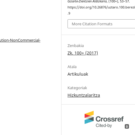
Gizarte-Zientzien Aldizkaria
, (100+), 53–57.
https://doi.org/10.26876/uztaro.100.berez
.9
More Citation Formats
bution-NonCommercial-
Zenbakia
Zk. 100+ (2017)
Atala
Artikuluak
Kategoriak
Hizkuntzalaritza
0