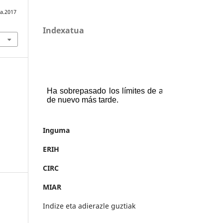
ia.2017
Indexatua
Inguma
ERIH
CIRC
MIAR
Indize eta adierazle guztiak