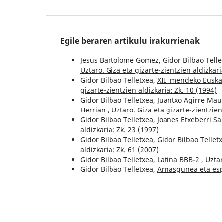
Egile beraren artikulu irakurrienak
Jesus Bartolome Gomez, Gidor Bilbao Tell
Uztaro. Giza eta gizarte-zientzien aldizkari
Gidor Bilbao Telletxea,
XII. mendeko Euskal
gizarte-zientzien aldizkaria: Zk. 10 (1994)
Gidor Bilbao Telletxea, Juantxo Agirre Ma
Herrian
,
Uztaro. Giza eta gizarte-zientzien
Gidor Bilbao Telletxea,
Joanes Etxeberri Sa
aldizkaria: Zk. 23 (1997)
Gidor Bilbao Telletxea,
Gidor Bilbao Telle
aldizkaria: Zk. 61 (2007)
Gidor Bilbao Telletxea,
Latina BBB-2
,
Uztar
Gidor Bilbao Telletxea,
Arnasgunea eta es