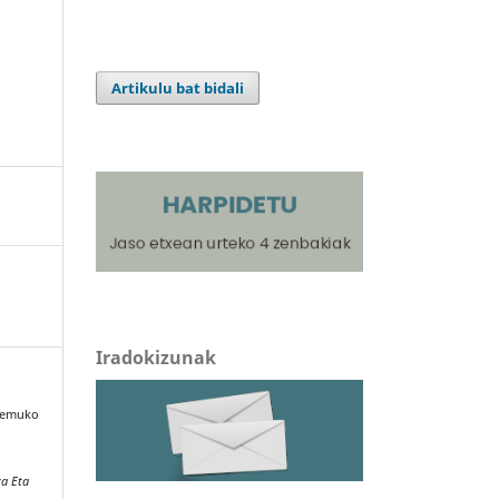
Artikulu bat bidali
Iradokizunak
eremuko
za Eta