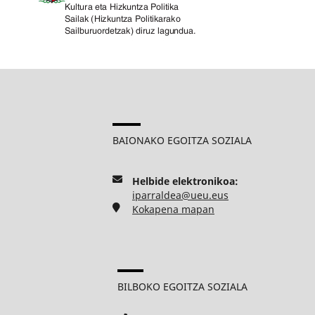
BAIONAKO EGOITZA SOZIALA
Helbide elektronikoa:
iparraldea@ueu.eus
Kokapena mapan
BILBOKO EGOITZA SOZIALA