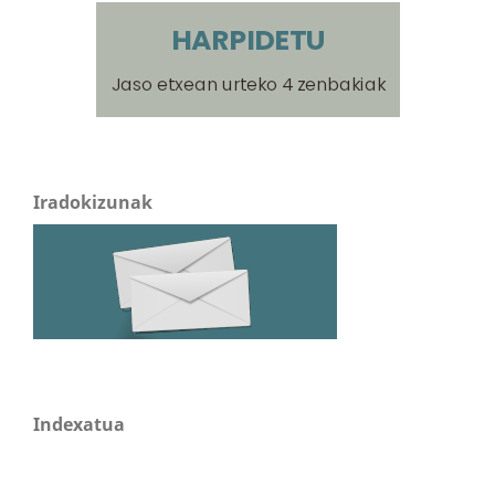
Iradokizunak
Indexatua