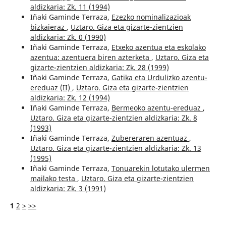
aldizkaria: Zk. 11 (1994)
Iñaki Gaminde Terraza,
Ezezko nominalizazioak
bizkaieraz
,
Uztaro. Giza eta gizarte-zientzien
aldizkaria: Zk. 0 (1990)
Iñaki Gaminde Terraza,
Etxeko azentua eta eskolako
azentua: azentuera biren azterketa
,
Uztaro. Giza eta
gizarte-zientzien aldizkaria: Zk. 28 (1999)
Iñaki Gaminde Terraza,
Gatika eta Urdulizko azentu-
ereduaz (II)
,
Uztaro. Giza eta gizarte-zientzien
aldizkaria: Zk. 12 (1994)
Iñaki Gaminde Terraza,
Bermeoko azentu-ereduaz
,
Uztaro. Giza eta gizarte-zientzien aldizkaria: Zk. 8
(1993)
Iñaki Gaminde Terraza,
Zubereraren azentuaz
,
Uztaro. Giza eta gizarte-zientzien aldizkaria: Zk. 13
(1995)
Iñaki Gaminde Terraza,
Tonuarekin lotutako ulermen
mailako testa
,
Uztaro. Giza eta gizarte-zientzien
aldizkaria: Zk. 3 (1991)
1
2
>
>>