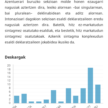
Azentuerari buruzko sekzioan molde honen ezaugarri
nagusiak aztertzen dira, lexiko alorrean –bai singularrean,
bai pluralean– deklinabidean eta aditz alorrean.
Intonazioari dagokion sekzioan esaldi deklaratzaileen eredu
nagusiak aztertzen dira. Batetik, hitz ez-markatudun
sintagmez osatutako esaldiak, eta bestetik, hitz markatudun
sintagmez osatutakoak. Azkenik sintagma konplexudun
esaldi deklaratzaileen jokabidea ikusiko da.
Deskargak