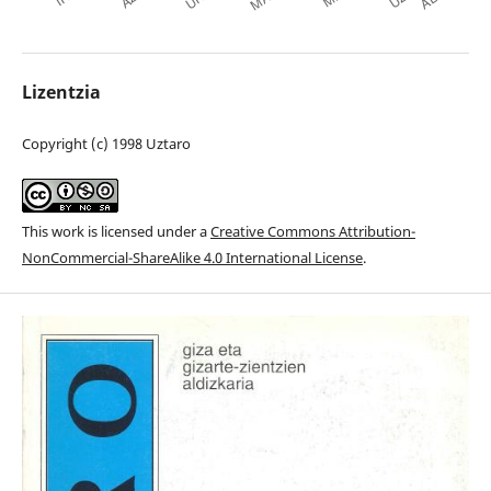
Lizentzia
Copyright (c) 1998 Uztaro
This work is licensed under a
Creative Commons Attribution-
NonCommercial-ShareAlike 4.0 International License
.