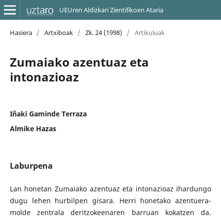
UEUren Aldizkari Zientifikoen Ataria
Hasiera
/
Artxiboak
/
Zk. 24 (1998)
/
Artikuluak
Zumaiako azentuaz eta
intonazioaz
Iñaki Gaminde Terraza
Almike Hazas
Laburpena
Lan honetan Zumaiako azentuaz eta intonazioaz ihardungo
dugu lehen hurbilpen gisara. Herri honetako azentuera-
molde zentrala deritzokeenaren barruan kokatzen da.