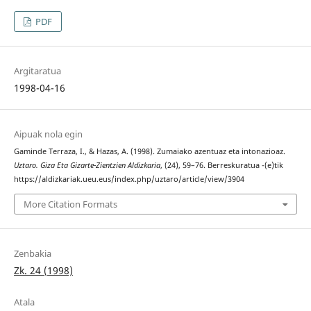
PDF
Argitaratua
1998-04-16
Aipuak nola egin
Gaminde Terraza, I., & Hazas, A. (1998). Zumaiako azentuaz eta intonazioaz.
Uztaro. Giza Eta Gizarte-Zientzien Aldizkaria
, (24), 59–76. Berreskuratua -(e)tik
https://aldizkariak.ueu.eus/index.php/uztaro/article/view/3904
More Citation Formats
Zenbakia
Zk. 24 (1998)
Atala