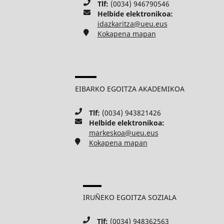
Tlf:
(0034) 946790546
Helbide elektronikoa:
idazkaritza@ueu.eus
Kokapena mapan
EIBARKO EGOITZA AKADEMIKOA
Tlf:
(0034) 943821426
Helbide elektronikoa:
markeskoa@ueu.eus
Kokapena mapan
IRUÑEKO EGOITZA SOZIALA
Tlf:
(0034) 948362563