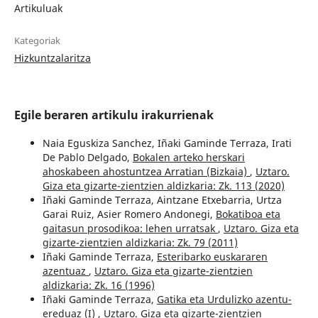
Artikuluak
Kategoriak
Hizkuntzalaritza
Egile beraren artikulu irakurrienak
Naia Eguskiza Sanchez, Iñaki Gaminde Terraza, Irati
De Pablo Delgado,
Bokalen arteko herskari
ahoskabeen ahostuntzea Arratian (Bizkaia)
,
Uztaro.
Giza eta gizarte-zientzien aldizkaria: Zk. 113 (2020)
Iñaki Gaminde Terraza, Aintzane Etxebarria, Urtza
Garai Ruiz, Asier Romero Andonegi,
Bokatiboa eta
gaitasun prosodikoa: lehen urratsak
,
Uztaro. Giza eta
gizarte-zientzien aldizkaria: Zk. 79 (2011)
Iñaki Gaminde Terraza,
Esteribarko euskararen
azentuaz
,
Uztaro. Giza eta gizarte-zientzien
aldizkaria: Zk. 16 (1996)
Iñaki Gaminde Terraza,
Gatika eta Urdulizko azentu-
ereduaz (I)
,
Uztaro. Giza eta gizarte-zientzien