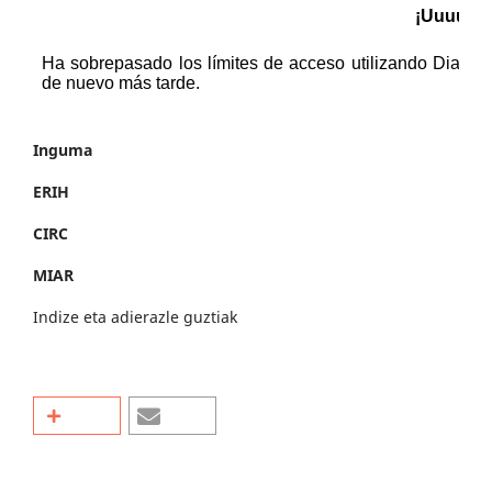
Inguma
ERIH
CIRC
MIAR
Indize eta adierazle guztiak