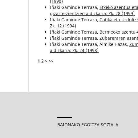
(1990)
Iñaki Gaminde Terraza,
Etxeko azentua et
gizarte-zientzien aldizkaria: Zk. 28 (1999)
Iñaki Gaminde Terraza,
Gatika eta Urduliz
Zk. 12 (1994)
Iñaki Gaminde Terraza,
Bermeoko azentu
Iñaki Gaminde Terraza,
Zubereraren azen
Iñaki Gaminde Terraza, Almike Hazas,
Zum
aldizkaria: Zk. 24 (1998)
1
2
>
>>
BAIONAKO EGOITZA SOZIALA