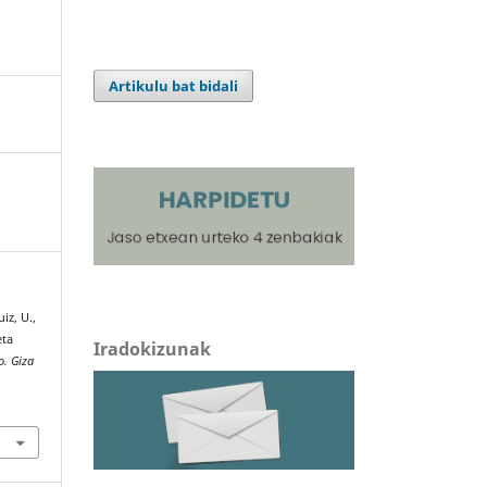
Artikulu bat bidali
iz, U.,
eta
Iradokizunak
o. Giza