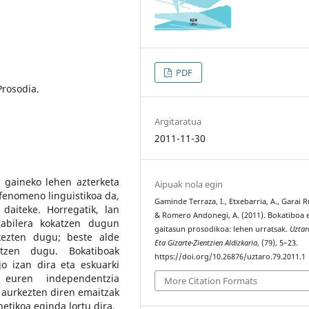
PDF
Prosodia.
Argitaratua
2011-11-30
 gaineko lehen azterketa
Aipuak nola egin
fenomeno linguistikoa da,
Gaminde Terraza, I., Etxebarria, A., Garai Ru
daiteke. Horregatik, lan
& Romero Andonegi, A. (2011). Bokatiboa 
rabilera kokatzen dugun
gaitasun prosodikoa: lehen urratsak.
Uztar
kezten dugu; beste alde
Eta Gizarte-Zientzien Aldizkaria
, (79), 5–23.
atzen dugu. Bokatiboak
https://doi.org/10.26876/uztaro.79.2011.1
jo izan dira eta eskuarki
 euren independentzia
More Citation Formats
 aurkezten diren emaitzak
etikoa eginda lortu dira.