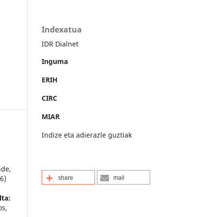
Indexatua
IDR Dialnet
Inguma
ERIH
CIRC
MIAR
Indize eta adierazle guztiak
nde,
6)
share
mail
lta:
s,