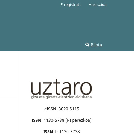
Erregistratu
Hasi saioa
Bilatu
eISSN
: 3020-5115
ISSN
: 1130-5738 (Paperezkoa)
ISSN-L
: 1130-5738