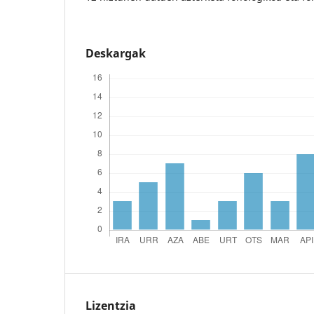
Deskargak
Lizentzia