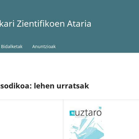
ari Zientifikoen Ataria
Bidalketak
Anuntzioak
sodikoa: lehen urratsak