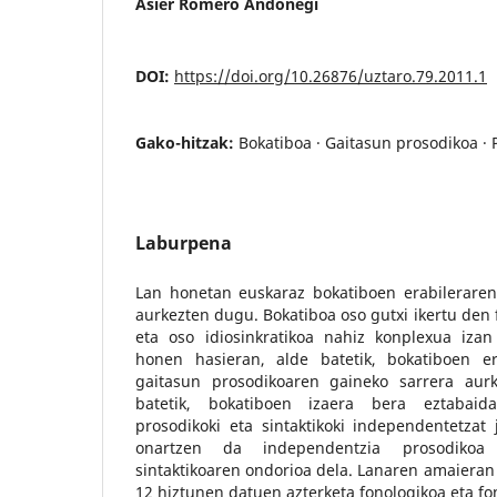
Asier Romero Andonegi
DOI:
https://doi.org/10.26876/uztaro.79.2011.1
Gako-hitzak:
Bokatiboa · Gaitasun prosodikoa · 
Laburpena
Lan honetan euskaraz bokatiboen erabileraren
aurkezten dugu. Bokatiboa oso gutxi ikertu den 
eta oso idiosinkratikoa nahiz konplexua izan 
honen hasieran, alde batetik, bokatiboen e
gaitasun prosodikoaren gaineko sarrera aur
batetik, bokatiboen izaera bera eztabaid
prosodikoki eta sintaktikoki independentetzat 
onartzen da independentzia prosodikoa
sintaktikoaren ondorioa dela. Lanaren amaieran
12 hiztunen datuen azterketa fonologikoa eta fon