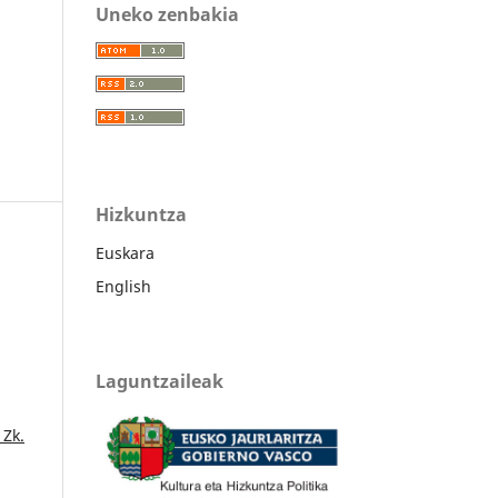
Uneko zenbakia
Hizkuntza
Euskara
English
Laguntzaileak
 Zk.