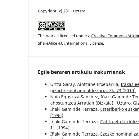
Copyright (c) 2011 Uztaro
This work is licensed under a
Creative Commons Attri
ShareAlike 4.0 International License
.
Egile beraren artikulu irakurrienak
Urtza Garay, Aintzane Etxebarria,
Irakasle
gizarte-zientzien aldizkaria: Zk. 73 (2010)
Naia Eguskiza Sanchez, Iñaki Gaminde Ter
ahostuntzea Arratian (Bizkaia)
,
Uztaro. Giz
Iñaki Gaminde Terraza,
Esteribarko euska
(1996)
Iñaki Gaminde Terraza,
Gatika eta Urduliz
11 (1994)
Iñaki Gaminde Terraza,
Ezezko nominaliza