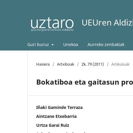
UEUren Aldizk
Guri buruz
Unekoa
Aurreko zenbakiak
Hasiera
/
Artxiboak
/
Zk. 79 (2011)
/
Artikuluak
Bokatiboa eta gaitasun pro
Iñaki Gaminde Terraza
Aintzane Etxebarria
Urtza Garai Ruiz