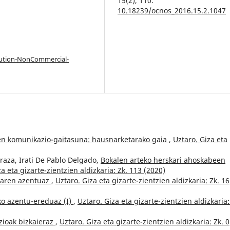
15
(2),
110.
10.18239/ocnos_2016.15.2.1047
bution-NonCommercial-
en komunikazio-gaitasuna: hausnarketarako gaia
,
Uztaro. Giza eta
raza, Irati De Pablo Delgado,
Bokalen arteko herskari ahoskabeen
a eta gizarte-zientzien aldizkaria: Zk. 113 (2020)
raren azentuaz
,
Uztaro. Giza eta gizarte-zientzien aldizkaria: Zk. 16
ko azentu-ereduaz (I)
,
Uztaro. Giza eta gizarte-zientzien aldizkaria:
zioak bizkaieraz
,
Uztaro. Giza eta gizarte-zientzien aldizkaria: Zk. 0