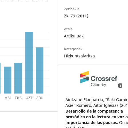
Zenbakia
Zk. 79 (2011)
Atala
Artikuluak
Kategoriak
Hizkuntzalaritza
1
Aintzane Etxebarria, Iñaki Gami
Asier Romero, Aitor Iglesias (201
Desarrollo de la competencia
prosódica en la lectura en voz a
importancia de las pausas.
Ocno