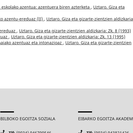
a eskolako azentua: azentuera biren azterketa
,
Uztaro. Giza eta
ko azentu-ereduaz (II)
,
Uztaro. Giza eta gizarte-zientzien aldizkaria
-ereduaz
,
Uztaro. Giza eta gizarte-zientzien aldizkaria: Zk. 8 (1993)
tuaz
,
Uztaro. Giza eta gizarte-zientzien aldizkaria: Zk. 13 (1995)
aiako azentuaz eta intonazioaz
,
Uztaro. Giza eta gizarte-zientzien
BILBOKO EGOITZA SOZIALA
EIBARKO EGOITZA AKADE
Tlf:
(0034) 946790546
Tlf:
(0034) 943821426