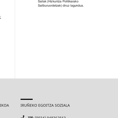
:
MIKOA
IRUÑEKO EGOITZA SOZIALA
Tlf:
(0034) 948362563