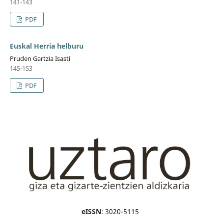
141-143
PDF
Euskal Herria helburu
Pruden Gartzia Isasti
145-153
PDF
eISSN
: 3020-5115