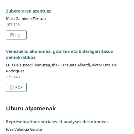
Zubereraren azentuaz
Iñaki Gaminde Terraza
107-128
PDF
Venezuela: ekonomia, gizartea eta bideragarritasun
demokratikoa
Luis Belaustegi Ibarluzea, Iñaki Unzueta Alberdi, Victor Urruela
Rodriguez
129-140
PDF
Liburu aipamenak
Représentations sociales et analyses des données
Jose Valencia Garate