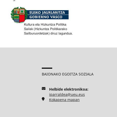
BAIONAKO EGOITZA SOZIALA
Helbide elektronikoa:
iparraldea@ueu.eus
Kokapena mapan