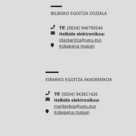
BILBOKO EGOITZA SOZIALA
Tlf:
(0034) 946790546
Helbide elektronikoa:
idazkaritza@ueu.eus
Kokapena mapan
EIBARKO EGOITZA AKADEMIKOA
Tlf:
(0034) 943821426
Helbide elektronikoa:
markeskoa@ueu.eus
Kokapena mapan