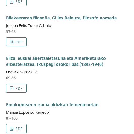
PDF
Bilakaeraren filosofia. Gilles Deleuze, filosofo nomada
Joseba Felix Tobar Arbulu
53-68
PDF
Eliza, euskal abertzaletasuna eta Ameriketarako
erbesteratzea. Ikuspegi orokor bat.(1898-1940)
Oscar Alvarez Gila
69-86
PDF
Emakumearen irudia aldizkari femeninoetan
Marisa Expósito Renedo
87-105
PDF