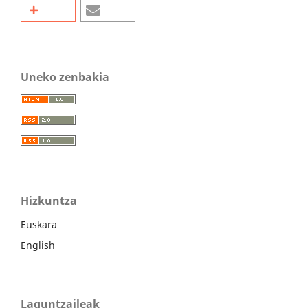
Uneko zenbakia
Hizkuntza
Euskara
English
Laguntzaileak