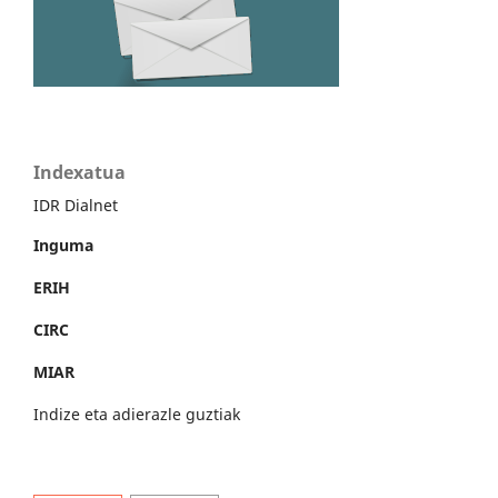
Indexatua
IDR Dialnet
Inguma
ERIH
CIRC
MIAR
Indize eta adierazle guztiak