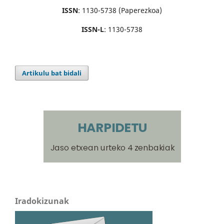
ISSN
: 1130-5738 (Paperezkoa)
ISSN-L
: 1130-5738
Artikulu bat bidali
Iradokizunak