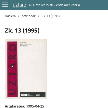
UEUren Aldizkari Zientifikoen Ataria
Hasiera
/
Artxiboak
/
Zk. 13 (1995)
Zk. 13 (1995)
Argitaratua:
1995-04-25