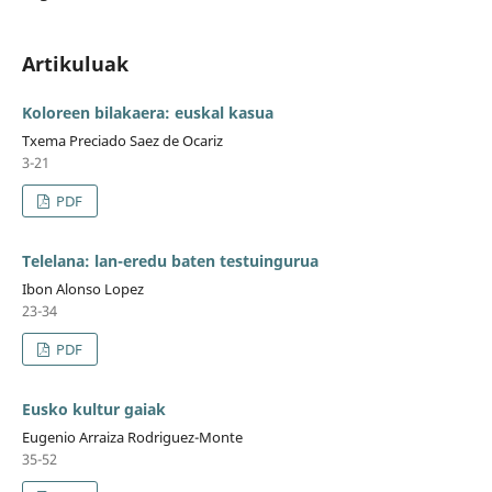
Artikuluak
Koloreen bilakaera: euskal kasua
Txema Preciado Saez de Ocariz
3-21
PDF
Telelana: lan-eredu baten testuingurua
Ibon Alonso Lopez
23-34
PDF
Eusko kultur gaiak
Eugenio Arraiza Rodriguez-Monte
35-52