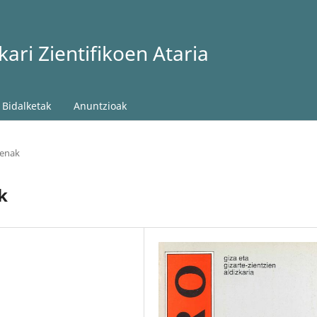
ari Zientifikoen Ataria
Bidalketak
Anuntzioak
menak
k