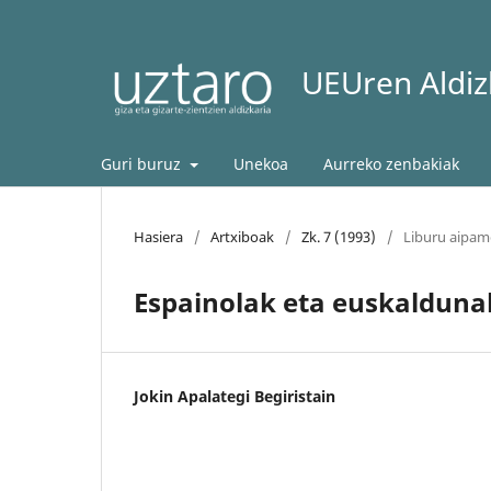
UEUren Aldizk
Guri buruz
Unekoa
Aurreko zenbakiak
Hasiera
/
Artxiboak
/
Zk. 7 (1993)
/
Liburu aipa
Espainolak eta euskalduna
Jokin Apalategi Begiristain