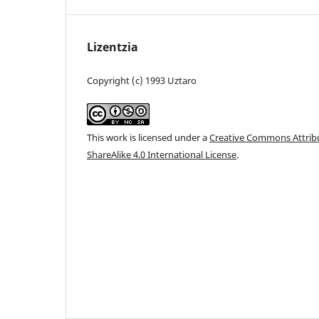
Lizentzia
Copyright (c) 1993 Uztaro
This work is licensed under a
Creative Commons Attri
ShareAlike 4.0 International License
.