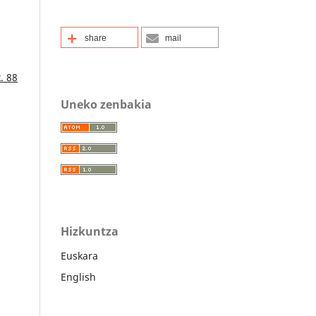
share
mail
. 88
Uneko zenbakia
Hizkuntza
Euskara
English