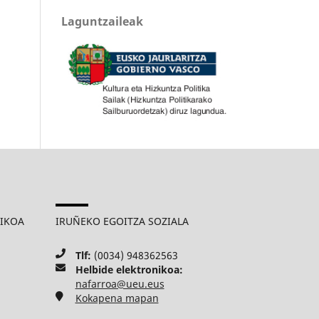
Laguntzaileak
MIKOA
IRUÑEKO EGOITZA SOZIALA
Tlf:
(0034) 948362563
Helbide elektronikoa:
nafarroa@ueu.eus
Kokapena mapan