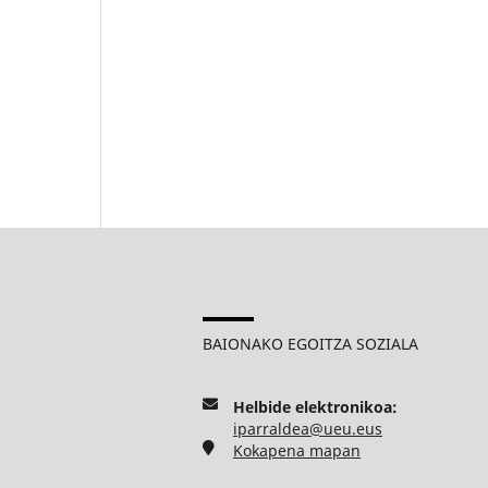
BAIONAKO EGOITZA SOZIALA
Helbide elektronikoa:
iparraldea@ueu.eus
Kokapena mapan