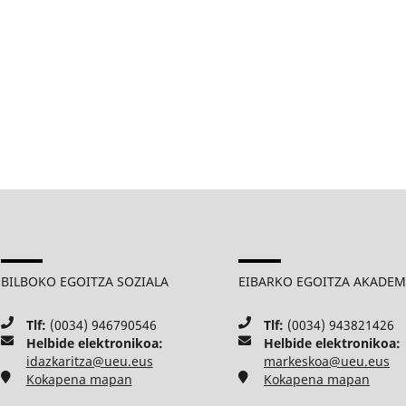
BILBOKO EGOITZA SOZIALA
EIBARKO EGOITZA AKADE
Tlf:
(0034) 946790546
Tlf:
(0034) 943821426
Helbide elektronikoa:
Helbide elektronikoa:
idazkaritza@ueu.eus
markeskoa@ueu.eus
Kokapena mapan
Kokapena mapan