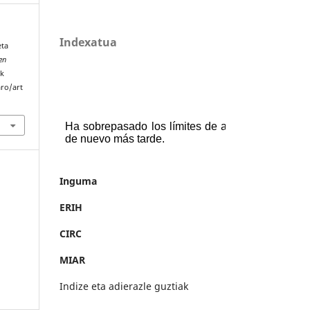
Indexatua
eta
en
ik
aro/art
Inguma
ERIH
CIRC
MIAR
Indize eta adierazle guztiak