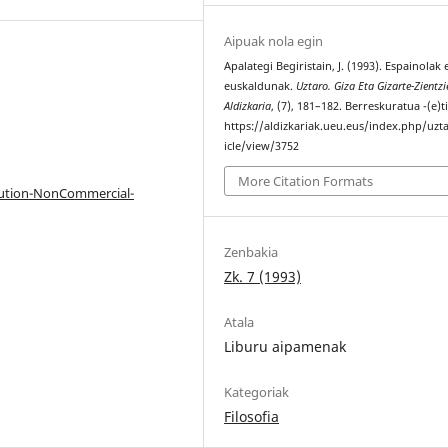
Aipuak nola egin
Apalategi Begiristain, J. (1993). Espainolak 
euskaldunak.
Uztaro. Giza Eta Gizarte-Zientzi
Aldizkaria
, (7), 181–182. Berreskuratua -(e)t
https://aldizkariak.ueu.eus/index.php/uzt
icle/view/3752
More Citation Formats
bution-NonCommercial-
Zenbakia
Zk. 7 (1993)
Atala
Liburu aipamenak
Kategoriak
Filosofia