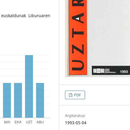
 euskaldunak Liburuaren
PDF
Argitaratua
1993-05-04