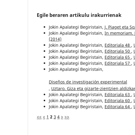
Egile beraren artikulu irakurrienak
Jokin Apalategi Begiristain,
J. Piaget eta S
Jokin Apalategi Begiristain,
In memoriam. 
(2014)
Jokin Apalategi Begiristain,
Editoriala 48
,
Jokin Apalategi Begiristain,
Editoriala 50
,
Jokin Apalategi Begiristain,
Editoriala 65
,
Jokin Apalategi Begiristain,
Editoriala 57
,
Jokin Apalategi Begiristain,
Diseños de investigación experimental
,
Uztaro. Giza eta gizarte-zientzien aldizkar
Jokin Apalategi Begiristain,
Editoriala 63
,
Jokin Apalategi Begiristain,
Editoriala 60
,
Jokin Apalategi Begiristain,
Editoriala 64
,
<<
<
1
2
3
4
>
>>