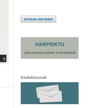
Artikulu bat bidali
Iradokizunak