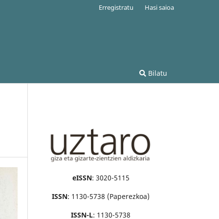
Erregistratu
Hasi saioa
Bilatu
eISSN
: 3020-5115
ISSN
: 1130-5738 (Paperezkoa)
ISSN-L
: 1130-5738