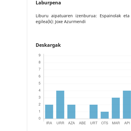
Laburpena
Liburu aipatuaren izenburua: Espainolak eta
egilea(k): Joxe Azurmendi
Deskargak