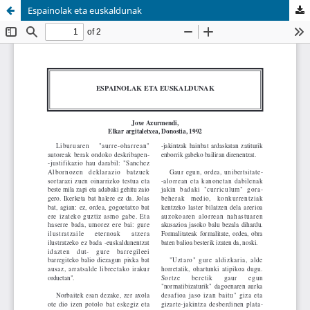
Espainolak eta euskaldunak