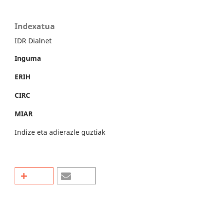
Indexatua
IDR Dialnet
Inguma
ERIH
CIRC
MIAR
Indize eta adierazle guztiak