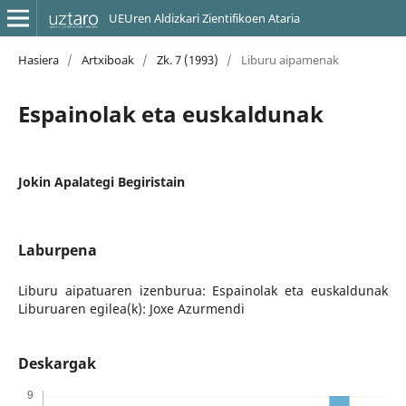
UEUren Aldizkari Zientifikoen Ataria
Hasiera
/
Artxiboak
/
Zk. 7 (1993)
/
Liburu aipamenak
Espainolak eta euskaldunak
Jokin Apalategi Begiristain
Laburpena
Liburu aipatuaren izenburua: Espainolak eta euskaldunak
Liburuaren egilea(k): Joxe Azurmendi
Deskargak