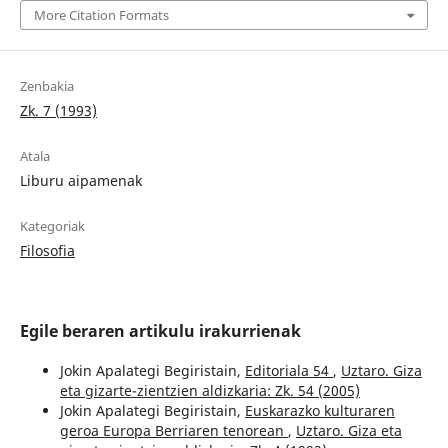
More Citation Formats
Zenbakia
Zk. 7 (1993)
Atala
Liburu aipamenak
Kategoriak
Filosofia
Egile beraren artikulu irakurrienak
Jokin Apalategi Begiristain,
Editoriala 54
,
Uztaro. Giza
eta gizarte-zientzien aldizkaria: Zk. 54 (2005)
Jokin Apalategi Begiristain,
Euskarazko kulturaren
geroa Europa Berriaren tenorean
,
Uztaro. Giza eta