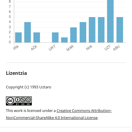
Lizentzia
Copyright (c) 1993 Uztaro
This work is licensed under a
Creative Commons Attribution-
NonCommercial-ShareAlike 4.0 International License
.