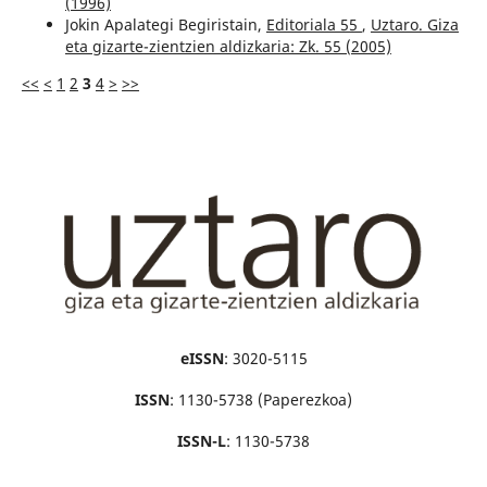
(1996)
Jokin Apalategi Begiristain,
Editoriala 55
,
Uztaro. Giza
eta gizarte-zientzien aldizkaria: Zk. 55 (2005)
<<
<
1
2
3
4
>
>>
eISSN
: 3020-5115
ISSN
: 1130-5738 (Paperezkoa)
ISSN-L
: 1130-5738