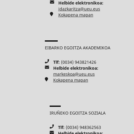
Helbide elektronikoa:
idazkaritza@ueu.eus
Kokapena mapan
EIBARKO EGOITZA AKADEMIKOA
Tlf:
(0034) 943821426
Helbide elektronikoa:
markeskoa@ueu.eus
Kokapena mapan
IRUÑEKO EGOITZA SOZIALA
Tlf:
(0034) 948362563
Helbide elektronikoa: