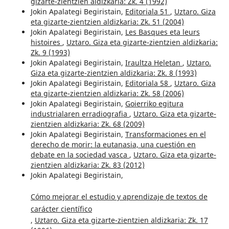
gizarte-zientzien aldizkaria: Zk. 4 (1992)
Jokin Apalategi Begiristain,
Editoriala 51
,
Uztaro. Giza
eta gizarte-zientzien aldizkaria: Zk. 51 (2004)
Jokin Apalategi Begiristain,
Les Basques eta leurs
histoires
,
Uztaro. Giza eta gizarte-zientzien aldizkaria:
Zk. 9 (1993)
Jokin Apalategi Begiristain,
Iraultza Heletan
,
Uztaro.
Giza eta gizarte-zientzien aldizkaria: Zk. 8 (1993)
Jokin Apalategi Begiristain,
Editoriala 58
,
Uztaro. Giza
eta gizarte-zientzien aldizkaria: Zk. 58 (2006)
Jokin Apalategi Begiristain,
Goierriko egitura
industrialaren erradiografia
,
Uztaro. Giza eta gizarte-
zientzien aldizkaria: Zk. 68 (2009)
Jokin Apalategi Begiristain,
Transformaciones en el
derecho de morir: la eutanasia, una cuestión en
debate en la sociedad vasca
,
Uztaro. Giza eta gizarte-
zientzien aldizkaria: Zk. 83 (2012)
Jokin Apalategi Begiristain,
Cómo mejorar el estudio y aprendizaje de textos de
carácter científico
,
Uztaro. Giza eta gizarte-zientzien aldizkaria: Zk. 17