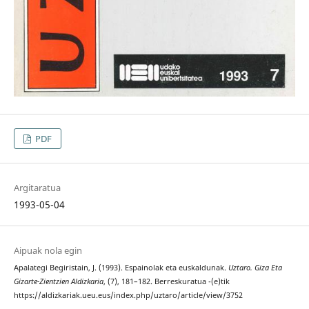
PDF
Argitaratua
1993-05-04
Aipuak nola egin
Apalategi Begiristain, J. (1993). Espainolak eta euskaldunak.
Uztaro. Giza Eta
Gizarte-Zientzien Aldizkaria
, (7), 181–182. Berreskuratua -(e)tik
https://aldizkariak.ueu.eus/index.php/uztaro/article/view/3752