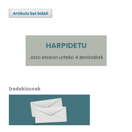
Artikulu bat bidali
Iradokizunak