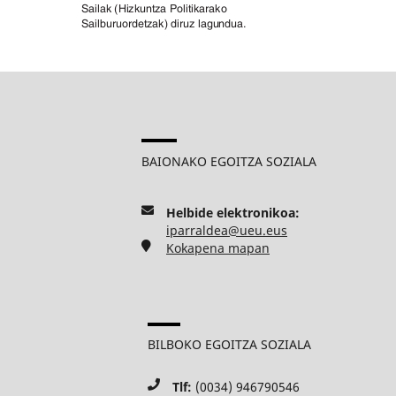
BAIONAKO EGOITZA SOZIALA
Helbide elektronikoa:
iparraldea@ueu.eus
Kokapena mapan
BILBOKO EGOITZA SOZIALA
Tlf:
(0034) 946790546