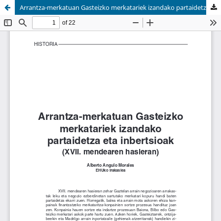
Arrantza-merkatuan Gasteizko merkatariek izandako partaidetza eta inbertsioak (XVII. mendearen hasieran)