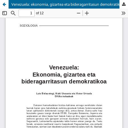
Venezuela: ekonomia, gizartea eta bideragarritasun demokratikoa