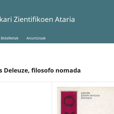
ari Zientifikoen Ataria
Bidalketak
Anuntzioak
les Deleuze, filosofo nomada