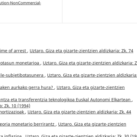
bution-NonCommercial-
ime of arrest
,
Uztaro. Giza eta gizarte-zientzien aldizkaria: Zk. 74
rotasun monetarioa
,
Uztaro. Giza eta gizarte-zientzien aldizkaria: Z
gile-subjetibotasunera
,
Uztaro. Giza eta gizarte-zientzien aldizkaria:
raken aurkako gerra hura?
,
Uztaro. Giza eta gizarte-zientzien
ntza eta transferentzia teknologikoa Euskal Autonomi Elkartean
,
a: Zk. 10 (1994)
mortizazioak
,
Uztaro. Giza eta gizarte-zientzien aldizkaria: Zk. 44
eoria monetario berrirantz
,
Uztaro. Giza eta gizarte-zientzien
ta inflazioa
,
Uztaro. Giza eta gizarte-zientzien aldizkaria: Zk. 30 (1