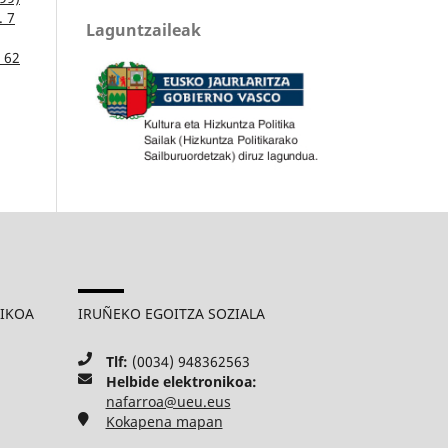
. 7
Laguntzaileak
. 62
MIKOA
IRUÑEKO EGOITZA SOZIALA
Tlf:
(0034) 948362563
Helbide elektronikoa:
nafarroa@ueu.eus
Kokapena mapan