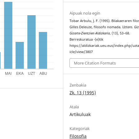
Aipuak nola egin
Tobar Arbulu, J. F. (1995). Bilakaeraren filo
Gilles Deleuze, filosofo nomada.
Uztaro. Giz
Gizarte-Zientzien Aldizkaria
, (13), 53–68.
Berreskuratua -(e)tik
https://aldizkariak.ueu.eus/index.php/uzt
icle/view/3807
More Citation Formats
Zenbakia
Zk. 13 (1995)
Atala
Artikuluak
Kategoriak
Filosofia