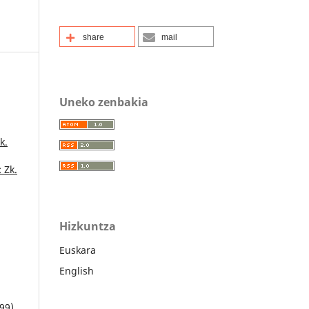
share
mail
Uneko zenbakia
k.
 Zk.
Hizkuntza
Euskara
English
999)