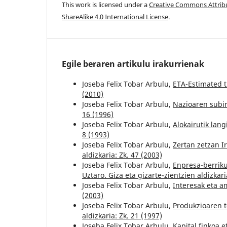
This work is licensed under a
Creative Commons Attri
ShareAlike 4.0 International License
.
Egile beraren artikulu irakurrienak
Joseba Felix Tobar Arbulu,
ETA-Estimated t
(2010)
Joseba Felix Tobar Arbulu,
Nazioaren subi
16 (1996)
Joseba Felix Tobar Arbulu,
Alokairutik lan
8 (1993)
Joseba Felix Tobar Arbulu,
Zertan zetzan I
aldizkaria: Zk. 47 (2003)
Joseba Felix Tobar Arbulu,
Enpresa-berriku
Uztaro. Giza eta gizarte-zientzien aldizkari
Joseba Felix Tobar Arbulu,
Interesak eta a
(2003)
Joseba Felix Tobar Arbulu,
Produkzioaren t
aldizkaria: Zk. 21 (1997)
Joseba Felix Tobar Arbulu,
Kapital finkoa e