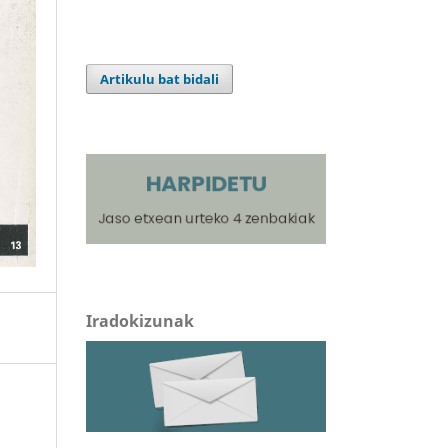
Artikulu bat bidali
Iradokizunak