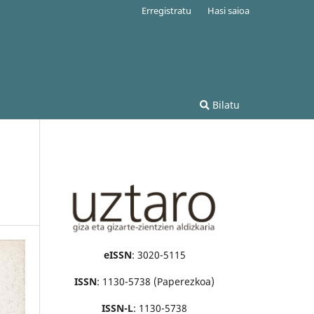
Erregistratu
Hasi saioa
Bilatu
eISSN
: 3020-5115
ISSN
: 1130-5738 (Paperezkoa)
ISSN-L
: 1130-5738