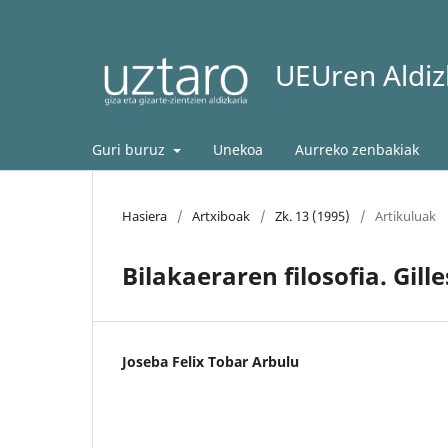
UEUren Aldizk
Guri buruz
Unekoa
Aurreko zenbakiak
Hasiera
/
Artxiboak
/
Zk. 13 (1995)
/
Artikuluak
Bilakaeraren filosofia. Gil
Joseba Felix Tobar Arbulu