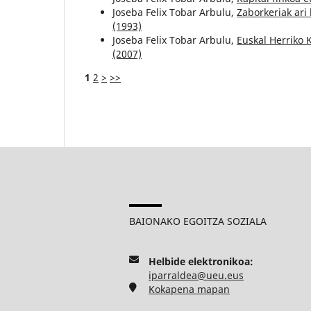
Joseba Felix Tobar Arbulu,
Zaborkeriak ari
(1993)
Joseba Felix Tobar Arbulu,
Euskal Herriko 
(2007)
1
2
>
>>
BAIONAKO EGOITZA SOZIALA
Helbide elektronikoa:
iparraldea@ueu.eus
Kokapena mapan