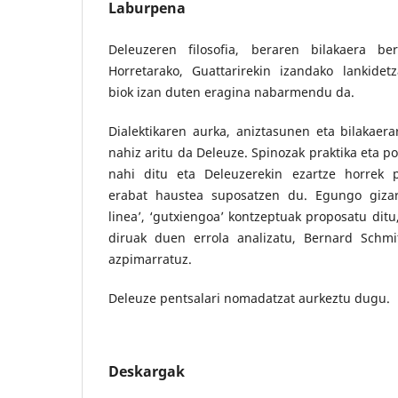
Laburpena
Deleuzeren filosofia, beraren bilakaera be
Horretarako, Guattarirekin izandako lankidet
biok izan duten eragina nabarmendu da.
Dialektikaren aurka, aniztasunen eta bilakaer
nahiz aritu da Deleuze. Spinozak praktika eta p
nahi ditu eta Deleuzerekin ezartze horrek 
erabat haustea suposatzen du. Egungo gizart
linea’, ‘gutxiengoa’ kontzeptuak proposatu ditu
diruak duen errola analizatu, Bernard Schmi
azpimarratuz.
Deleuze pentsalari nomadatzat aurkeztu dugu.
Deskargak