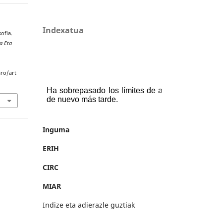
Indexatua
sofia.
a Eta
aro/art
Inguma
ERIH
CIRC
MIAR
Indize eta adierazle guztiak