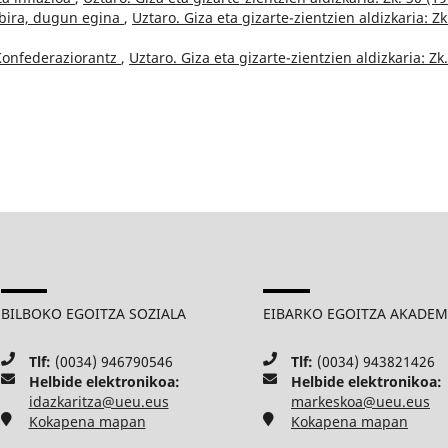
 bira, dugun egina
,
Uztaro. Giza eta gizarte-zientzien aldizkaria: Zk
Konfederaziorantz
,
Uztaro. Giza eta gizarte-zientzien aldizkaria: Zk
BILBOKO EGOITZA SOZIALA
EIBARKO EGOITZA AKADE
Tlf:
(0034) 946790546
Tlf:
(0034) 943821426
Helbide elektronikoa:
Helbide elektronikoa:
idazkaritza@ueu.eus
markeskoa@ueu.eus
Kokapena mapan
Kokapena mapan