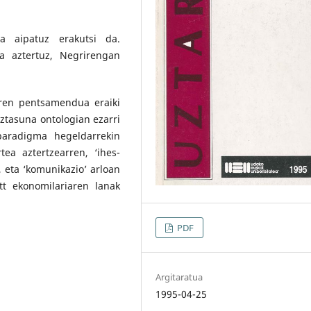
ra aipatuz erakutsi da.
za aztertuz, Negrirengan
aren pentsamendua eraiki
oztasuna ontologian ezarri
paradigma hegeldarrekin
ea aztertzearren, ‘ihes-
, eta ‘komunikazio’ arloan
tt ekonomilariaren lanak
PDF
Argitaratua
1995-04-25