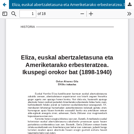
Eliza, euskal abertzaletasuna eta Ameriketarako erbesteratzea. Ikuspegi orokor bat.(1898-1940)