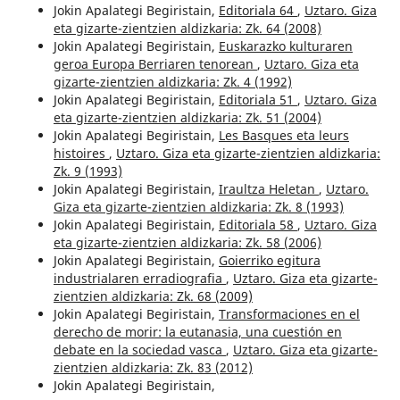
Jokin Apalategi Begiristain,
Editoriala 64
,
Uztaro. Giza
eta gizarte-zientzien aldizkaria: Zk. 64 (2008)
Jokin Apalategi Begiristain,
Euskarazko kulturaren
geroa Europa Berriaren tenorean
,
Uztaro. Giza eta
gizarte-zientzien aldizkaria: Zk. 4 (1992)
Jokin Apalategi Begiristain,
Editoriala 51
,
Uztaro. Giza
eta gizarte-zientzien aldizkaria: Zk. 51 (2004)
Jokin Apalategi Begiristain,
Les Basques eta leurs
histoires
,
Uztaro. Giza eta gizarte-zientzien aldizkaria:
Zk. 9 (1993)
Jokin Apalategi Begiristain,
Iraultza Heletan
,
Uztaro.
Giza eta gizarte-zientzien aldizkaria: Zk. 8 (1993)
Jokin Apalategi Begiristain,
Editoriala 58
,
Uztaro. Giza
eta gizarte-zientzien aldizkaria: Zk. 58 (2006)
Jokin Apalategi Begiristain,
Goierriko egitura
industrialaren erradiografia
,
Uztaro. Giza eta gizarte-
zientzien aldizkaria: Zk. 68 (2009)
Jokin Apalategi Begiristain,
Transformaciones en el
derecho de morir: la eutanasia, una cuestión en
debate en la sociedad vasca
,
Uztaro. Giza eta gizarte-
zientzien aldizkaria: Zk. 83 (2012)
Jokin Apalategi Begiristain,