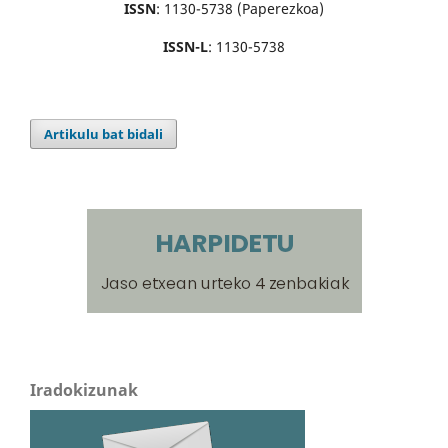
ISSN
: 1130-5738 (Paperezkoa)
ISSN-L
: 1130-5738
Artikulu bat bidali
Iradokizunak