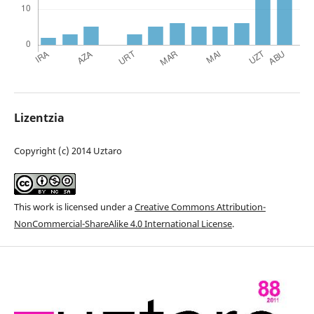
Lizentzia
Copyright (c) 2014 Uztaro
This work is licensed under a
Creative Commons Attribution-
NonCommercial-ShareAlike 4.0 International License
.