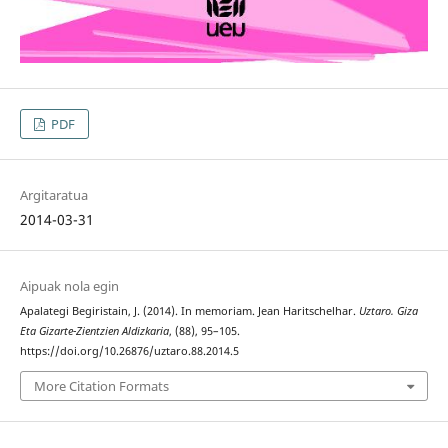
PDF
Argitaratua
2014-03-31
Aipuak nola egin
Apalategi Begiristain, J. (2014). In memoriam. Jean Haritschelhar.
Uztaro. Giza
Eta Gizarte-Zientzien Aldizkaria
, (88), 95–105.
https://doi.org/10.26876/uztaro.88.2014.5
More Citation Formats