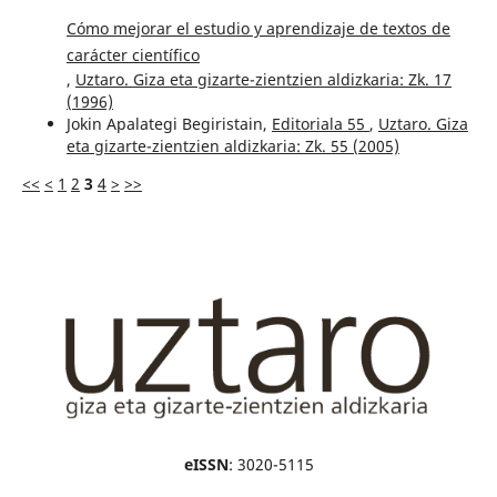
Cómo mejorar el estudio y aprendizaje de textos de
carácter científico
,
Uztaro. Giza eta gizarte-zientzien aldizkaria: Zk. 17
(1996)
Jokin Apalategi Begiristain,
Editoriala 55
,
Uztaro. Giza
eta gizarte-zientzien aldizkaria: Zk. 55 (2005)
<<
<
1
2
3
4
>
>>
eISSN
: 3020-5115