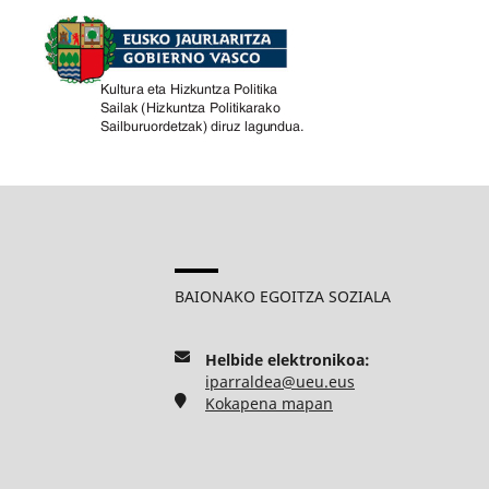
BAIONAKO EGOITZA SOZIALA
Helbide elektronikoa:
iparraldea@ueu.eus
Kokapena mapan