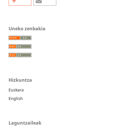
Uneko zenbakia
Hizkuntza
Euskara
English
Laguntzaileak