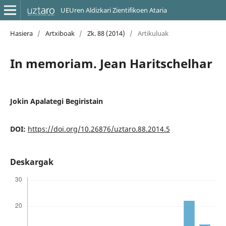
UEUren Aldizkari Zientifikoen Ataria
Hasiera
/
Artxiboak
/
Zk. 88 (2014)
/
Artikuluak
In memoriam. Jean Haritschelhar
Jokin Apalategi Begiristain
DOI:
https://doi.org/10.26876/uztaro.88.2014.5
Deskargak