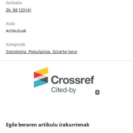
Zenbakia
Zk. 88 (2014)
Atala
Artikuluak
Kategoriak
Soziologia. Populazioa. Gizarte-lana
0
Egile beraren artikulu irakurrienak