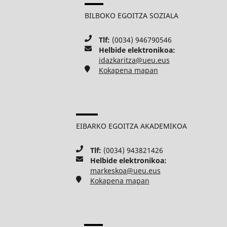
BILBOKO EGOITZA SOZIALA
Tlf:
(0034) 946790546
Helbide elektronikoa:
idazkaritza@ueu.eus
Kokapena mapan
EIBARKO EGOITZA AKADEMIKOA
Tlf:
(0034) 943821426
Helbide elektronikoa:
markeskoa@ueu.eus
Kokapena mapan