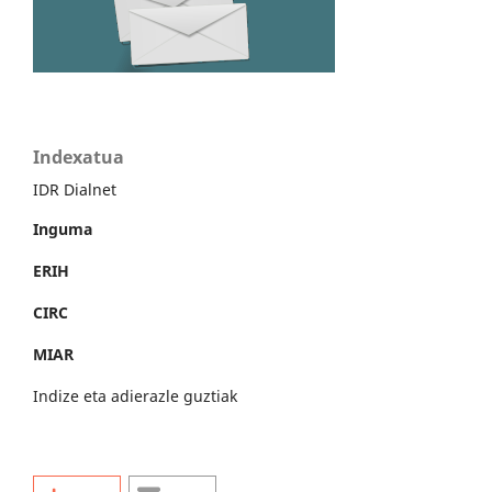
Indexatua
IDR Dialnet
Inguma
ERIH
CIRC
MIAR
Indize eta adierazle guztiak