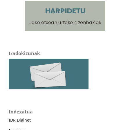
Iradokizunak
Indexatua
IDR Dialnet