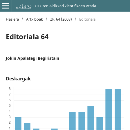
UEUren Aldizkari Zientifikoen Ataria
Hasiera
/
Artxiboak
/
Zk. 64 (2008)
/
Editoriala
Editoriala 64
Jokin Apalategi Begiristain
Deskargak