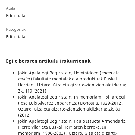
Atala
Editoriala
Kategoriak
Editoriala
Egile beraren artikulu irakurrienak
Jokin Apalategi Begiristain,
Hominidoen (
homo
eta
mulier
) fakultate mentalak eta produktuak Euskal
Herrian
,
Uztaro. Giza eta gizarte-zientzien aldizkaria:
Zk. 119 (2021)
Jokin Apalategi Begiristain,
In memoriam. Txillardegi
(Jose Luis Alvarez Enparantza) Donostia, 1929-2012
,
Uztaro. Giza eta gizarte-zientzien aldizkaria: Zk. 80
(2012)
Jokin Apalategi Begiristain, Paulo Iztueta Armendariz,
Pierre Vilar eta Euskal Herriaren borroka. In
memoriam (1906-2003)
,
Uztaro. Giza eta gizarte-