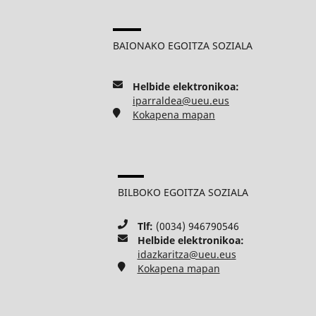
BAIONAKO EGOITZA SOZIALA
Helbide elektronikoa:
iparraldea@ueu.eus
Kokapena mapan
BILBOKO EGOITZA SOZIALA
Tlf:
(0034) 946790546
Helbide elektronikoa:
idazkaritza@ueu.eus
Kokapena mapan