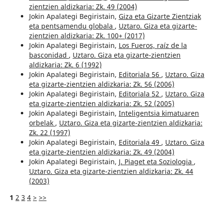
zientzien aldizkaria: Zk. 49 (2004)
Jokin Apalategi Begiristain,
Giza eta Gizarte Zientziak
eta pentsamendu globala
,
Uztaro. Giza eta gizarte-
zientzien aldizkaria: Zk. 100+ (2017)
Jokin Apalategi Begiristain,
Los Fueros, raíz de la
basconidad
,
Uztaro. Giza eta gizarte-zientzien
aldizkaria: Zk. 6 (1992)
Jokin Apalategi Begiristain,
Editoriala 56
,
Uztaro. Giza
eta gizarte-zientzien aldizkaria: Zk. 56 (2006)
Jokin Apalategi Begiristain,
Editoriala 52
,
Uztaro. Giza
eta gizarte-zientzien aldizkaria: Zk. 52 (2005)
Jokin Apalategi Begiristain,
Inteligentsia kimatuaren
orbelak
,
Uztaro. Giza eta gizarte-zientzien aldizkaria:
Zk. 22 (1997)
Jokin Apalategi Begiristain,
Editoriala 49
,
Uztaro. Giza
eta gizarte-zientzien aldizkaria: Zk. 49 (2004)
Jokin Apalategi Begiristain,
J. Piaget eta Soziologia
,
Uztaro. Giza eta gizarte-zientzien aldizkaria: Zk. 44
(2003)
1
2
3
4
>
>>