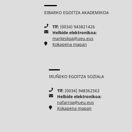
EIBARKO EGOITZA AKADEMIKOA
Tlf:
(0034) 943821426
Helbide elektronikoa:
markeskoa@ueu.eus
Kokapena mapan
IRUÑEKO EGOITZA SOZIALA
Tlf:
(0034) 948362563
Helbide elektronikoa:
nafarroa@ueu.eus
Kokapena mapan