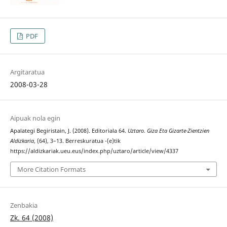
PDF
Argitaratua
2008-03-28
Aipuak nola egin
Apalategi Begiristain, J. (2008). Editoriala 64.
Uztaro. Giza Eta Gizarte-Zientzien
Aldizkaria
, (64), 3–13. Berreskuratua -(e)tik
https://aldizkariak.ueu.eus/index.php/uztaro/article/view/4337
More Citation Formats
Zenbakia
Zk. 64 (2008)