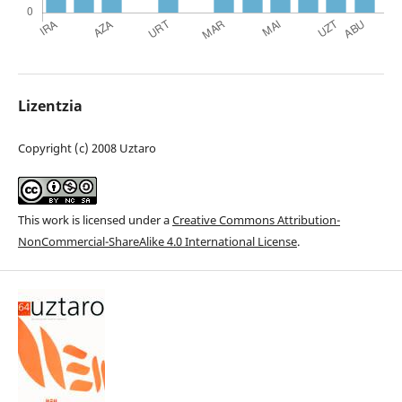
Lizentzia
Copyright (c) 2008 Uztaro
This work is licensed under a
Creative Commons Attribution-
NonCommercial-ShareAlike 4.0 International License
.