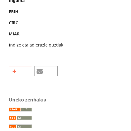
Inguma
ERIH
CIRC
MIAR
Indize eta adierazle guztiak
Uneko zenbakia