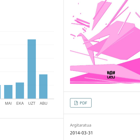
PDF
Argitaratua
2014-03-31