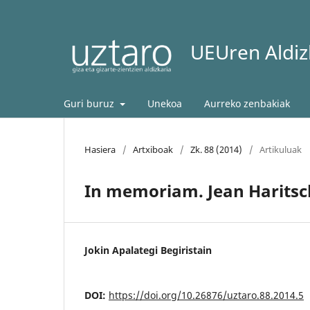
UEUren Aldizk
Guri buruz
Unekoa
Aurreko zenbakiak
Hasiera
/
Artxiboak
/
Zk. 88 (2014)
/
Artikuluak
In memoriam. Jean Haritsc
Jokin Apalategi Begiristain
DOI:
https://doi.org/10.26876/uztaro.88.2014.5