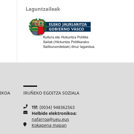
Laguntzaileak
MIKOA
IRUÑEKO EGOITZA SOZIALA
Tlf:
(0034) 948362563
Helbide elektronikoa:
nafarroa@ueu.eus
Kokapena mapan