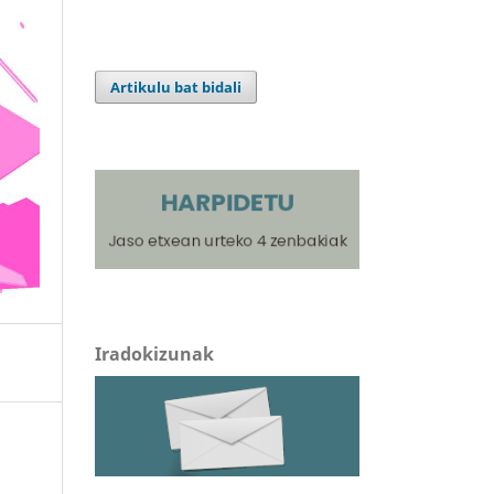
Artikulu bat bidali
Iradokizunak