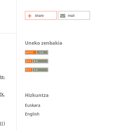
share
mail
Uneko zenbakia
te-
Zk.
Hizkuntza
Euskara
English
01)