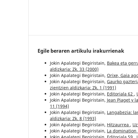
Egile beraren artikulu irakurrienak
Jokin Apalategi Begiristain,
Bakea eta ger
aldizkaria: Zk. 33 (2000)
Jokin Apalategi Begiristain,
Orixe, Gaia ag
Jokin Apalategi Begiristain,
Gaurko gazter
zientzien aldizkaria: Zk. 1 (1991)
Jokin Apalategi Begiristain,
Editoriala 62
,
Jokin Apalategi Begiristain,
Jean Piaget y 
11 (1994)
Jokin Apalategi Begiristain,
Langabezia: la
aldizkaria: Zk. 8 (1993)
Jokin Apalategi Begiristain,
Hitzaurrea
,
Uz
Jokin Apalategi Begiristain,
La domination
Jokin Apalategi Begiristain,
Editoriala 59
,