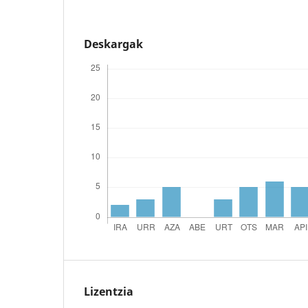
Deskargak
Lizentzia