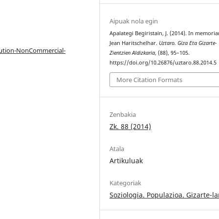
Aipuak nola egin
Apalategi Begiristain, J. (2014). In memori
Jean Haritschelhar.
Uztaro. Giza Eta Gizarte-
bution-NonCommercial-
Zientzien Aldizkaria
, (88), 95–105.
https://doi.org/10.26876/uztaro.88.2014.5
More Citation Formats
Zenbakia
Zk. 88 (2014)
Atala
Artikuluak
Kategoriak
Soziologia. Populazioa. Gizarte-l