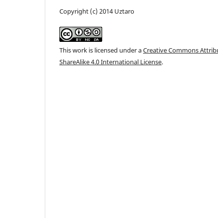
Copyright (c) 2014 Uztaro
This work is licensed under a
Creative Commons Attri
ShareAlike 4.0 International License
.