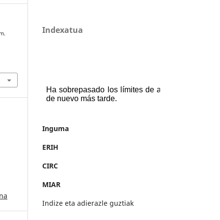
Indexatua
am.
Inguma
ERIH
CIRC
MIAR
ana
Indize eta adierazle guztiak