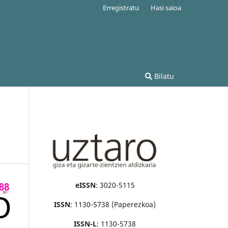
Erregistratu
Hasi saioa
Bilatu
eISSN
: 3020-5115
ISSN
: 1130-5738 (Paperezkoa)
ISSN-L
: 1130-5738