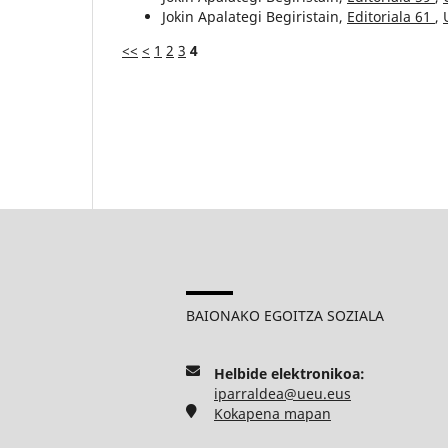
Jokin Apalategi Begiristain,
Editoriala 61
,
<<
<
1
2
3
4
BAIONAKO EGOITZA SOZIALA
Helbide elektronikoa:
iparraldea@ueu.eus
Kokapena mapan