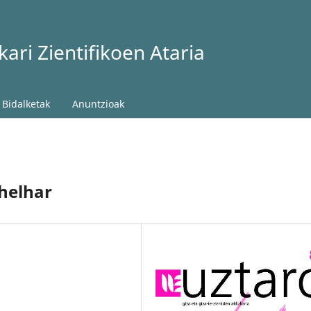
ari Zientifikoen Ataria
Bidalketak
Anuntzioak
helhar