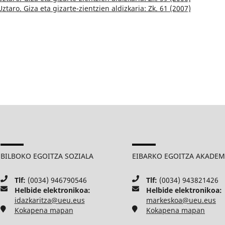
Uztaro. Giza eta gizarte-zientzien aldizkaria: Zk. 61 (2007)
BILBOKO EGOITZA SOZIALA
EIBARKO EGOITZA AKADE
Tlf:
(0034) 946790546
Tlf:
(0034) 943821426
Helbide elektronikoa:
Helbide elektronikoa:
idazkaritza@ueu.eus
markeskoa@ueu.eus
Kokapena mapan
Kokapena mapan