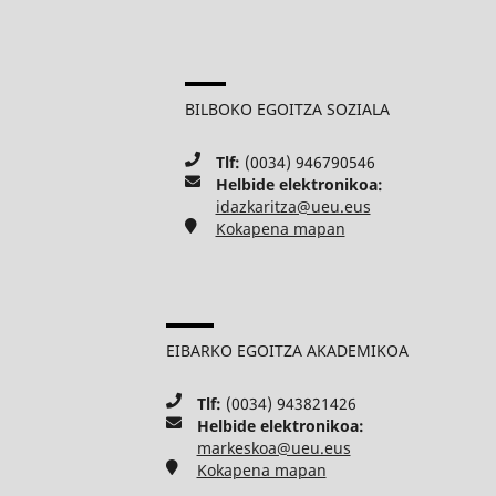
BILBOKO EGOITZA SOZIALA
Tlf:
(0034) 946790546
Helbide elektronikoa:
idazkaritza@ueu.eus
Kokapena mapan
EIBARKO EGOITZA AKADEMIKOA
Tlf:
(0034) 943821426
Helbide elektronikoa:
markeskoa@ueu.eus
Kokapena mapan