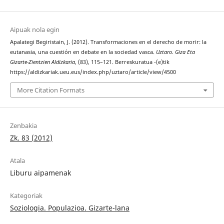
Aipuak nola egin
Apalategi Begiristain, J. (2012). Transformaciones en el derecho de morir: la
eutanasia, una cuestión en debate en la sociedad vasca.
Uztaro. Giza Eta
Gizarte-Zientzien Aldizkaria
, (83), 115–121. Berreskuratua -(e)tik
https://aldizkariak.ueu.eus/index.php/uztaro/article/view/4500
More Citation Formats
Zenbakia
Zk. 83 (2012)
Atala
Liburu aipamenak
Kategoriak
Soziologia. Populazioa. Gizarte-lana