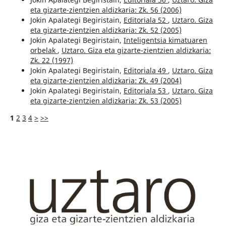
eta gizarte-zientzien aldizkaria: Zk. 56 (2006)
Jokin Apalategi Begiristain,
Editoriala 52
,
Uztaro. Giza
eta gizarte-zientzien aldizkaria: Zk. 52 (2005)
Jokin Apalategi Begiristain,
Inteligentsia kimatuaren
orbelak
,
Uztaro. Giza eta gizarte-zientzien aldizkaria:
Zk. 22 (1997)
Jokin Apalategi Begiristain,
Editoriala 49
,
Uztaro. Giza
eta gizarte-zientzien aldizkaria: Zk. 49 (2004)
Jokin Apalategi Begiristain,
Editoriala 53
,
Uztaro. Giza
eta gizarte-zientzien aldizkaria: Zk. 53 (2005)
1
2
3
4
>
>>