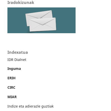
Iradokizunak
Indexatua
IDR Dialnet
Inguma
ERIH
CIRC
MIAR
Indize eta adierazle guztiak