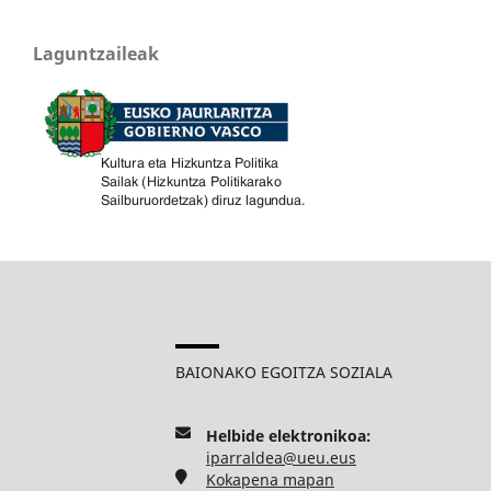
Laguntzaileak
BAIONAKO EGOITZA SOZIALA
Helbide elektronikoa:
iparraldea@ueu.eus
Kokapena mapan