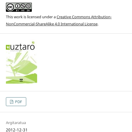
This work is licensed under a
Creative Commons Attribution-
NonCommercial-ShareAlike 4.0 International License
.
PDF
Argitaratua
2012-12-31