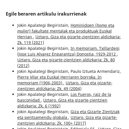
Egile beraren artikulu irakurrienak
Jokin Apalategi Begiristain,
Hominidoen (
homo
eta
mulier
) fakultate mentalak eta produktuak Euskal
Herrian
,
Uztaro. Giza eta gizarte-zientzien aldizkaria:
Zk. 119 (2021)
Jokin Apalategi Begiristain,
In memoriam. Txillardegi
(Jose Luis Alvarez Enparantza) Donostia, 1929-2012
,
Uztaro. Giza eta gizarte-zientzien aldizkaria: Zk. 80
(2012)
Jokin Apalategi Begiristain, Paulo Iztueta Armendariz,
Pierre Vilar eta Euskal Herriaren borroka. In
memoriam (1906-2003)
,
Uztaro. Giza eta gizarte-
zientzien aldizkaria: Zk. 49 (2004)
Jokin Apalategi Begiristain,
Los Fueros, raíz de la
basconidad
,
Uztaro. Giza eta gizarte-zientzien
aldizkaria: Zk. 6 (1992)
Jokin Apalategi Begiristain,
Giza eta Gizarte Zientziak
eta pentsamendu globala
,
Uztaro. Giza eta gizarte-
zientzien aldizkaria: Zk. 100+ (2017)
Jokin Apalategi Begiristain,
Editoriala 56
,
Uztaro. Giza