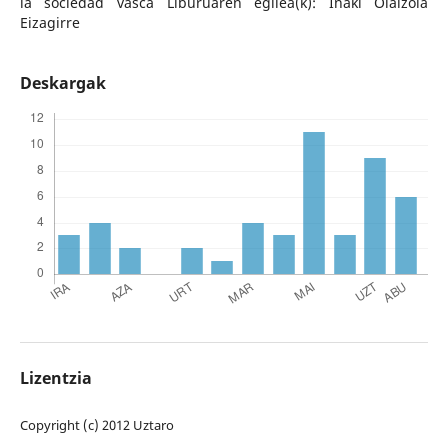
la sociedad vasca Liburuaren egilea(k): Iñaki Olaizola
Eizagirre
Deskargak
Lizentzia
Copyright (c) 2012 Uztaro