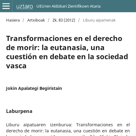
UEUren Aldizkari Zientifikoen Ataria
Hasiera
/
Artxiboak
/
Zk. 83 (2012)
/
Liburu aipamenak
Transformaciones en el derecho
de morir: la eutanasia, una
cuestión en debate en la sociedad
vasca
Jokin Apalategi Begiristain
Laburpena
Liburu aipatuaren izenburua: Transformaciones en el
derecho de morir: la eutanasia, una cuestión en debate en