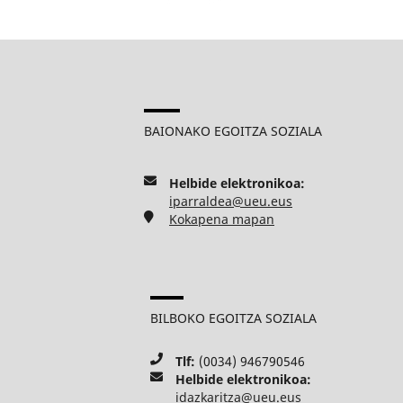
BAIONAKO EGOITZA SOZIALA
Helbide elektronikoa:
iparraldea@ueu.eus
Kokapena mapan
BILBOKO EGOITZA SOZIALA
Tlf:
(0034) 946790546
Helbide elektronikoa:
idazkaritza@ueu.eus