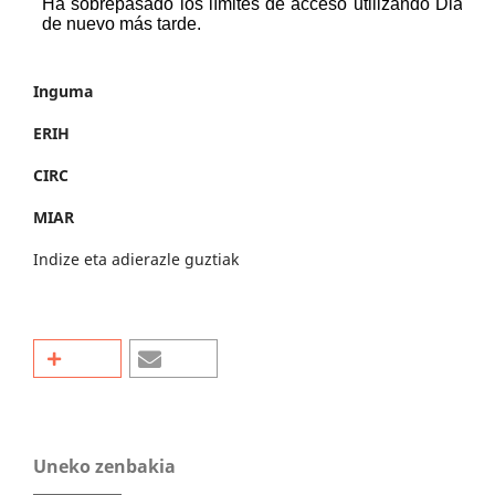
Inguma
ERIH
CIRC
MIAR
Indize eta adierazle guztiak
Uneko zenbakia