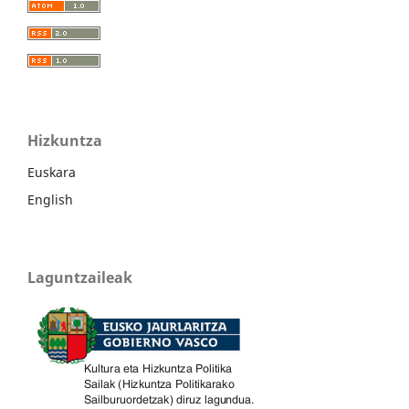
Hizkuntza
Euskara
English
Laguntzaileak