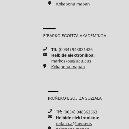
Kokapena mapan
EIBARKO EGOITZA AKADEMIKOA
Tlf:
(0034) 943821426
Helbide elektronikoa:
markeskoa@ueu.eus
Kokapena mapan
IRUÑEKO EGOITZA SOZIALA
Tlf:
(0034) 948362563
Helbide elektronikoa:
nafarroa@ueu.eus