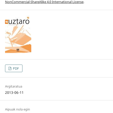
NonCommercial-ShareAlike 4.0 International License
.
PDF
Argitaratua
2013-06-11
Aipuak nola egin