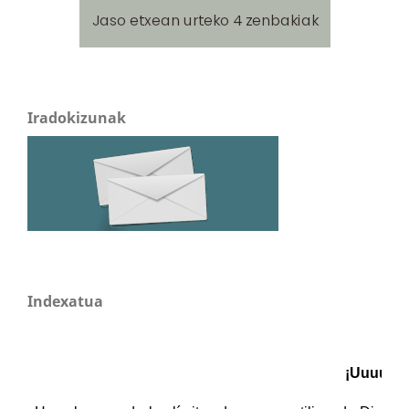
Iradokizunak
Indexatua