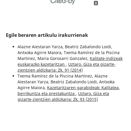
0
Egile beraren artikulu irakurrienak
Alazne Aiestaran Yarza, Beatriz Zabalondo Loidi,
Antxoka Agirre Maiora, Txema Ramírez de la Piscina
Martinez, Maria Gorosarri Gonzalez,
Kalitate-indizeak
euskarazko kazetaritzan
,
Uztaro. Giza eta gizarte-
zientzien aldizkaria: Zk. 91 (2014)
Txema Ramírez de la Piscina Martinez, Alazne
Aiestaran Yarza, Beatriz Zabalondo Loidi, Antxoka
Agirre Maiora,
Kazetaritzaren garabideak: Kalitatea,
berrikuntza eta prestakuntza
,
Uztaro. Giza eta
gizarte-zientzien aldizkaria: Zk. 93 (2015)