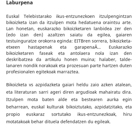
Laburpena
Euskal Telebistarako ikus-entzunezkoen itzulpengintzan
bikoizketa izan da itzulpen mota hedatuena oraintsu arte.
Lan honetan, euskarazko bikoizketaren lanbidea zer den
(edo izan den) azaltzen saiatu da egilea, gaiaren
testuinguratze orokorra eginda: EITBren sorrera, bikoizketa-
etxeen hastapenak eta garapenaÂ… Euskarazko
bikoizketaren faseak eta antolaera nola izan den
deskribatzea da artikulu honen muina; halaber, talde-
lanaren nondik norakoak eta prozesuan parte hartzen duten
profesionalen egitekoak marraztea.
Bikoizketa vs azpidazketa gaiari heldu zaio azken atalean,
eta literaturan sarri ageri diren argudioak mahairatu dira.
Itzulpen mota baten alde eta bestearen aurka egin
beharrean, euskal kulturak bikoiztutako, azpidatzitako, eta
propio euskaraz sortutako ikus-entzunezkoak, hiru
motatakoak behar dituela defendatzen du egileak.