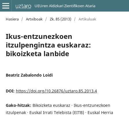
UEUren Aldizkari Zientifikoen Ataria
Hasiera
/
Artxiboak
/
Zk. 85 (2013)
/
Artikuluak
Ikus-entzunezkoen
itzulpengintza euskaraz:
bikoizketa lanbide
Beatriz Zabalondo Loidi
DOI:
https://doi.org/10.26876/uztaro.85.2013.4
Gako-hitzak:
Bikoizketa euskaraz · Ikus-entzunezkoen
itzulpenak · Euskal Irrati Telebista (EITB) · Euskal Herria