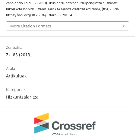
Zabalondo Loidi, B. (2013). Ikus-entzunezkoen itzulpengintza euskaraz:
bikoizketa lanbide.
Uztaro. Giza Eta Gizarte-Zientzien Aldizkaria
, (85), 73–96.
https://doi.org/10.26876/uztaro.85.2013.4
More Citation Formats
Zenbakia
Zk. 85 (2013)
Atala
Artikuluak
Kategoriak
Hizkuntzalaritza