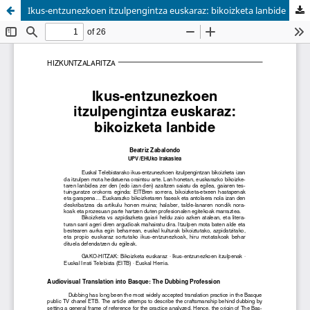
Ikus-entzunezkoen itzulpengintza euskaraz: bikoizketa lanbide