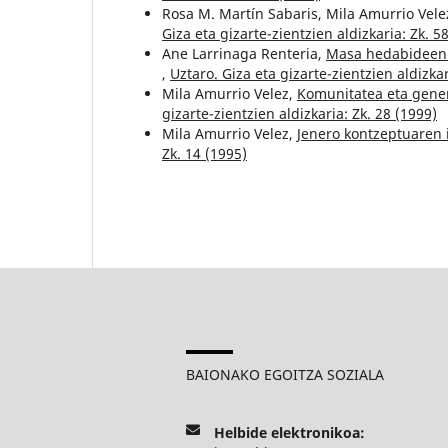
Rosa M. Martín Sabaris, Mila Amurrio Vele
Giza eta gizarte-zientzien aldizkaria: Zk. 5
Ane Larrinaga Renteria,
Masa hedabideen er
,
Uztaro. Giza eta gizarte-zientzien aldizkar
Mila Amurrio Velez,
Komunitatea eta gene
gizarte-zientzien aldizkaria: Zk. 28 (1999)
Mila Amurrio Velez,
Jenero kontzeptuaren
Zk. 14 (1995)
BAIONAKO EGOITZA SOZIALA
Helbide elektronikoa: