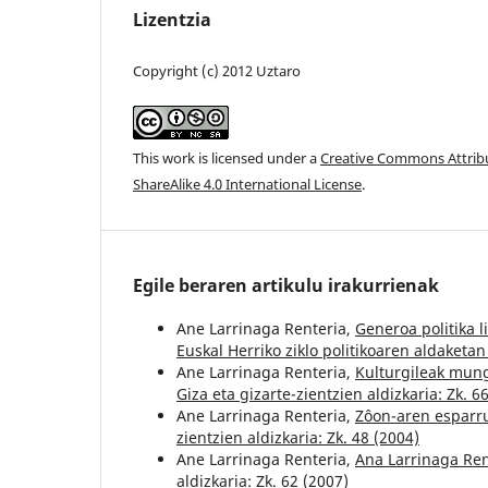
Lizentzia
Copyright (c) 2012 Uztaro
This work is licensed under a
Creative Commons Attri
ShareAlike 4.0 International License
.
Egile beraren artikulu irakurrienak
Ane Larrinaga Renteria,
Generoa politika 
Euskal Herriko ziklo politikoaren aldaketa
Ane Larrinaga Renteria,
Kulturgileak mung
Giza eta gizarte-zientzien aldizkaria: Zk. 6
Ane Larrinaga Renteria,
Zôon-aren esparru
zientzien aldizkaria: Zk. 48 (2004)
Ane Larrinaga Renteria,
Ana Larrinaga Re
aldizkaria: Zk. 62 (2007)