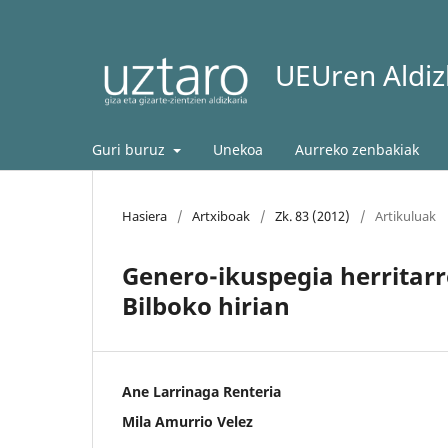
UEUren Aldizk
Guri buruz
Unekoa
Aurreko zenbakiak
Hasiera
/
Artxiboak
/
Zk. 83 (2012)
/
Artikuluak
Genero-ikuspegia herritarr
Bilboko hirian
Ane Larrinaga Renteria
Mila Amurrio Velez