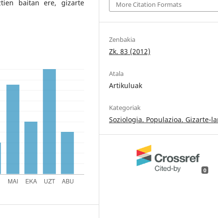
tien baitan ere, gizarte
More Citation Formats
Zenbakia
Zk. 83 (2012)
Atala
Artikuluak
Kategoriak
Soziologia. Populazioa. Gizarte-l
0