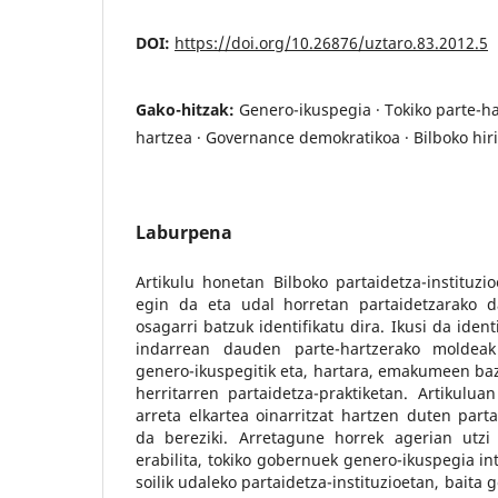
DOI:
https://doi.org/10.26876/uztaro.83.2012.5
Gako-hitzak:
Genero-ikuspegia · Tokiko parte-ha
hartzea · Governance demokratikoa · Bilboko hir
Laburpena
Artikulu honetan Bilboko partaidetza-instituzi
egin da eta udal horretan partaidetzarako d
osagarri batzuk identifikatu dira. Ikusi da ident
indarrean dauden parte-hartzerako moldeak 
genero-ikuspegitik eta, hartara, emakumeen baz
herritarren partaidetza-praktiketan. Artikuluan
arreta elkartea oinarritzat hartzen duten partai
da bereziki. Arretagune horrek agerian utzi
erabilita, tokiko gobernuek genero-ikuspegia in
soilik udaleko partaidetza-instituzioetan, bait