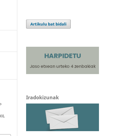
Artikulu bat bidali
Iradokizunak
.
o
83),