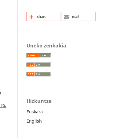
share
mail
Uneko zenbakia
o
Hizkuntza
ro.
Euskara
English