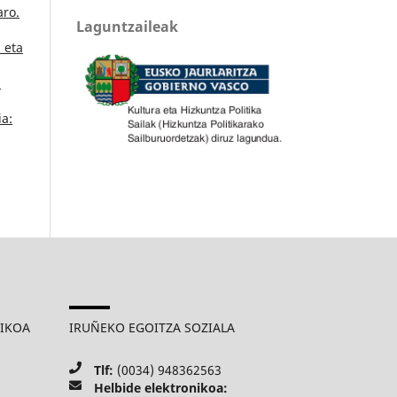
aro.
Laguntzaileak
 eta
a
ia:
MIKOA
IRUÑEKO EGOITZA SOZIALA
Tlf:
(0034) 948362563
Helbide elektronikoa: