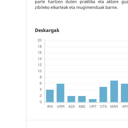
parte hartzen duten praktika eta aktore guz
zibileko elkarteak eta mugimenduak barne.
Deskargak