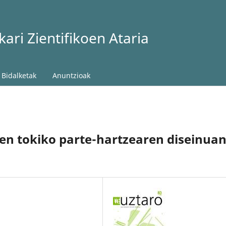
ari Zientifikoen Ataria
Bidalketak
Anuntzioak
en tokiko parte-hartzearen diseinua