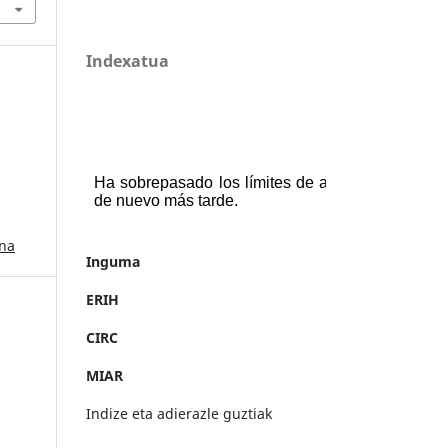
Indexatua
ana
Inguma
ERIH
CIRC
MIAR
Indize eta adierazle guztiak