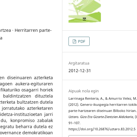
rtzea · Herritarren parte-
ia
PDF
Argitaratua
2012-12-31
oen diseinuaren azterketa
agoen aukera-egituraren
ifikaturiko osagarri horiek
Aipuak nola egin
baldintzatzen dituztela
Larrinaga Renteria, A., & Amurrio Velez, M
terketa bultzatzen dutela
(2012). Genero-ikuspegia herritarren tokik
 jorratutako azterketaren
parte-hartzearen diseinuan Bilboko hirian.
detza-instituzioetan jarri
Uztaro. Giza Eta Gizarte-Zientzien Aldizkaria
, (
 du, konpromiso zabalak
91–107.
tegratu beharra dutela ez
https://doi.org/10.26876/uztaro.83.2012.5
a governance demokratikoan