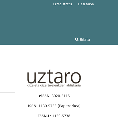
Erregistratu
Hasi saioa
Bilatu
n
eISSN
: 3020-5115
ISSN
: 1130-5738 (Paperezkoa)
ISSN-L
: 1130-5738