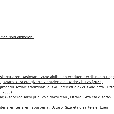
bution-NonCommercial-
liskartsuaren ikasketan. Gazte aktibisten ereduen berrikusketa Heg
n
,
Uztaro. Giza eta gizarte-zientzien aldizkaria: Zk. 125 (2023)
imendu soziale tradizioan: euskal intelektualak euskalgintza
,
Uzta
6 (2008)
a: Gizaberea saroi publiko aldakorrean
,
Uztaro. Giza eta gizarte-
nteriaren tesiaren laburpena
,
Uztaro. Giza eta gizarte-zientzien