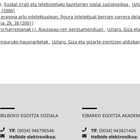
z,
Euskal irrati eta telebistetako kazetarien soslai soziologikoa
,
Uzt
8 (2006)
agina arlo intelektualean: figura intelektual berrien sorrera dela
ia: Zk. 38 (2001)
ro-harremanak J.J. Rousseau-ren pentsamenduan
,
Uztaro. Giza et
 inguruko hausnarketak
,
Uztaro. Giza eta gizarte-zientzien aldizkar
BILBOKO EGOITZA SOZIALA
EIBARKO EGOITZA AKADE
Tlf:
(0034) 946790546
Tlf:
(0034) 943821426
Helbide elektronikoa:
Helbide elektronikoa: