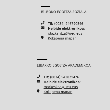
BILBOKO EGOITZA SOZIALA
Tlf:
(0034) 946790546
Helbide elektronikoa:
idazkaritza@ueu.eus
Kokapena mapan
EIBARKO EGOITZA AKADEMIKOA
Tlf:
(0034) 943821426
Helbide elektronikoa:
markeskoa@ueu.eus
Kokapena mapan