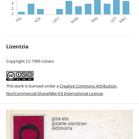
Lizentzia
Copyright (c) 1995 Uztaro
This work is licensed under a
Creative Commons Attribution-
NonCommercial-ShareAlike 4.0 International License
.