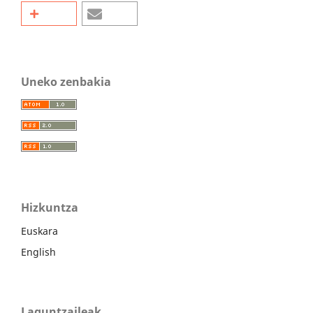
Uneko zenbakia
Hizkuntza
Euskara
English
Laguntzaileak