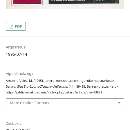
PDF
Argitaratua
1995-07-14
Aipuak nola egin
Amurrio Velez, M. (1995). Jenero kontzeptuaren inguruko hausnarketak.
Uztaro. Giza Eta Gizarte-Zientzien Aldizkaria
, (14), 89–98. Berreskuratua -(e)tik
https://aldizkariak.ueu.eus/index.php/uztaro/article/view/3821
More Citation Formats
Zenbakia