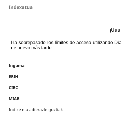
Indexatua
Inguma
ERIH
CIRC
MIAR
Indize eta adierazle guztiak