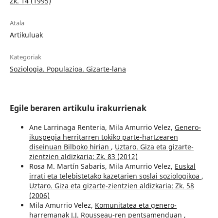
Zk. 14 (1995)
Atala
Artikuluak
Kategoriak
Soziologia. Populazioa. Gizarte-lana
Egile beraren artikulu irakurrienak
Ane Larrinaga Renteria, Mila Amurrio Velez,
Genero-
ikuspegia herritarren tokiko parte-hartzearen
diseinuan Bilboko hirian
,
Uztaro. Giza eta gizarte-
zientzien aldizkaria: Zk. 83 (2012)
Rosa M. Martín Sabaris, Mila Amurrio Velez,
Euskal
irrati eta telebistetako kazetarien soslai soziologikoa
,
Uztaro. Giza eta gizarte-zientzien aldizkaria: Zk. 58
(2006)
Mila Amurrio Velez,
Komunitatea eta genero-
harremanak J.J. Rousseau-ren pentsamenduan
,