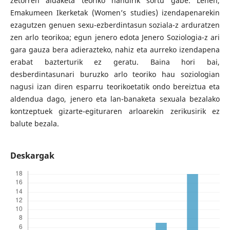
zetorren aldaketa teoriko handirik sortu gabe. Lehen,
Emakumeen Ikerketak (Women’s studies) izendapenarekin
ezagutzen genuen sexu-ezberdintasun soziala-z arduratzen
zen arlo teorikoa; egun jenero edota Jenero Soziologia-z ari
gara gauza bera adierazteko, nahiz eta aurreko izendapena
erabat bazterturik ez geratu. Baina hori bai,
desberdintasunari buruzko arlo teoriko hau soziologian
nagusi izan diren esparru teorikoetatik ondo bereiztua eta
aldendua dago, jenero eta lan-banaketa sexuala bezalako
kontzeptuek gizarte-egituraren arloarekin zerikusirik ez
balute bezala.
Deskargak