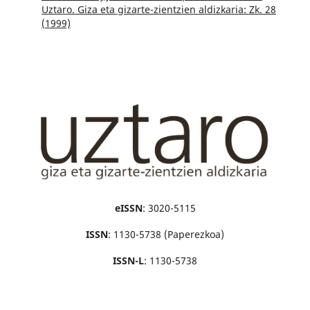
Uztaro. Giza eta gizarte-zientzien aldizkaria: Zk. 28
(1999)
eISSN
: 3020-5115
ISSN
: 1130-5738 (Paperezkoa)
ISSN-L
: 1130-5738