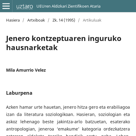
UEUren Aldizkari Zientifikoen Ataria
Hasiera
/
Artxiboak
/
Zk. 14 (1995)
/
Artikuluak
Jenero kontzeptuaren inguruko
hausnarketak
Mila Amurrio Velez
Laburpena
Azken hamar urte hauetan, jenero hitza gero eta erabiliagoa
izan da literatura soziologikoan. Hasieran, soziologian eta
askoz lehenago beste jakintza-arlo batzuetan, esaterako
antropologian, jeneroa ‘emakume’ kategoria ordezkatzera