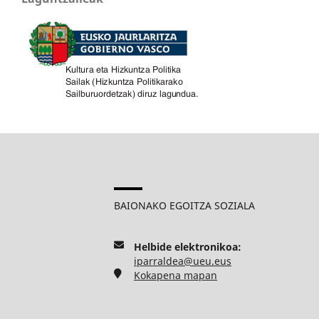
BAIONAKO EGOITZA SOZIALA
Helbide elektronikoa:
iparraldea@ueu.eus
Kokapena mapan