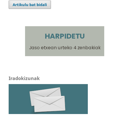
Artikulu bat bidali
Iradokizunak