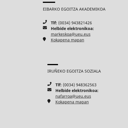
EIBARKO EGOITZA AKADEMIKOA
Tlf:
(0034) 943821426
Helbide elektronikoa:
markeskoa@ueu.eus
Kokapena mapan
IRUÑEKO EGOITZA SOZIALA
Tlf:
(0034) 948362563
Helbide elektronikoa:
nafarroa@ueu.eus
Kokapena mapan