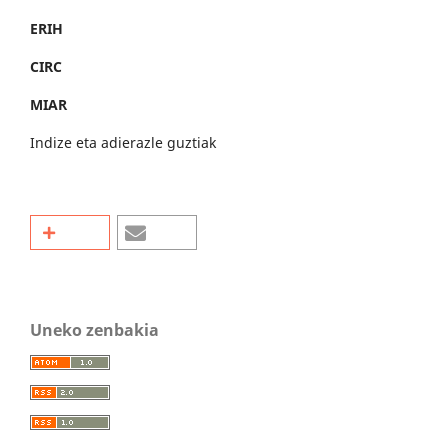
ERIH
CIRC
MIAR
Indize eta adierazle guztiak
Uneko zenbakia