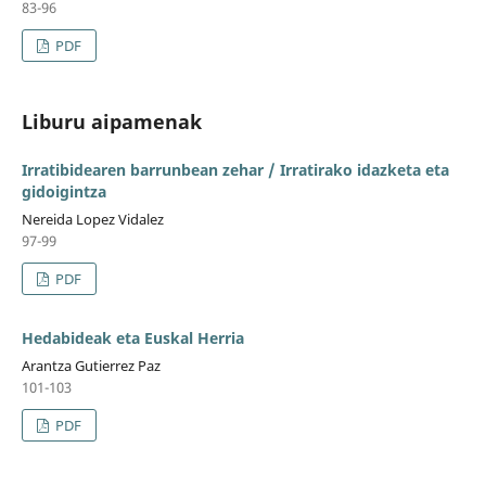
83-96
PDF
Liburu aipamenak
Irratibidearen barrunbean zehar / Irratirako idazketa eta
gidoigintza
Nereida Lopez Vidalez
97-99
PDF
Hedabideak eta Euskal Herria
Arantza Gutierrez Paz
101-103
PDF