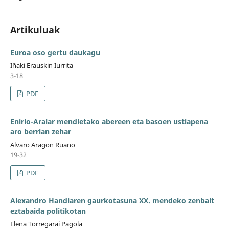
Artikuluak
Euroa oso gertu daukagu
Iñaki Erauskin Iurrita
3-18
PDF
Enirio-Aralar mendietako abereen eta basoen ustiapena
aro berrian zehar
Alvaro Aragon Ruano
19-32
PDF
Alexandro Handiaren gaurkotasuna XX. mendeko zenbait
eztabaida politikotan
Elena Torregarai Pagola