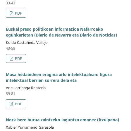
33-42
PDF
Euskal preso politikoen informazioa Nafarroako
egunkarietan (Diario de Navarra eta Diario de Noticias)
Koldo Castañeda Vallejo
43-58
PDF
Masa hedabideen eragina arlo intelektualean: figura
intelektual berrien sorrera dela eta
Ane Larrinaga Renteria
59-81
PDF
Nork bere burua zaintzeko laguntza emanez (Itzulpena)
Xabier Yurramendi Sarasola