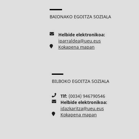
BAIONAKO EGOITZA SOZIALA
Helbide elektronikoa:
iparraldea@ueu.eus
Kokapena mapan
BILBOKO EGOITZA SOZIALA
Tlf:
(0034) 946790546
Helbide elektronikoa:
idazkaritza@ueu.eus
Kokapena mapan