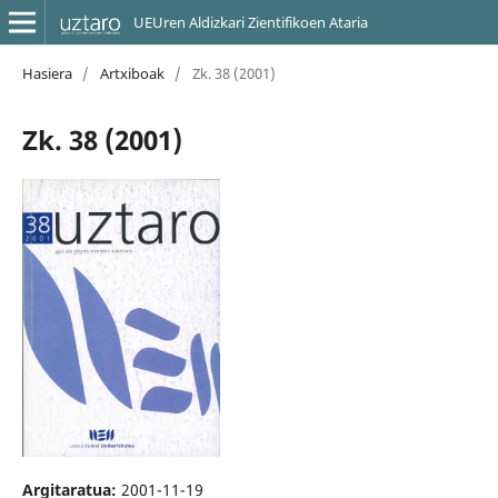
UEUren Aldizkari Zientifikoen Ataria
Hasiera
/
Artxiboak
/
Zk. 38 (2001)
Zk. 38 (2001)
Argitaratua:
2001-11-19