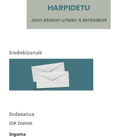
Iradokizunak
Indexatua
IDR Dialnet
Inguma