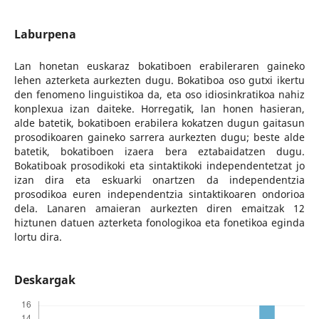
Laburpena
Lan honetan euskaraz bokatiboen erabileraren gaineko
lehen azterketa aurkezten dugu. Bokatiboa oso gutxi ikertu
den fenomeno linguistikoa da, eta oso idiosinkratikoa nahiz
konplexua izan daiteke. Horregatik, lan honen hasieran,
alde batetik, bokatiboen erabilera kokatzen dugun gaitasun
prosodikoaren gaineko sarrera aurkezten dugu; beste alde
batetik, bokatiboen izaera bera eztabaidatzen dugu.
Bokatiboak prosodikoki eta sintaktikoki independentetzat jo
izan dira eta eskuarki onartzen da independentzia
prosodikoa euren independentzia sintaktikoaren ondorioa
dela. Lanaren amaieran aurkezten diren emaitzak 12
hiztunen datuen azterketa fonologikoa eta fonetikoa eginda
lortu dira.
Deskargak