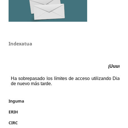
Indexatua
Inguma
ERIH
CIRC