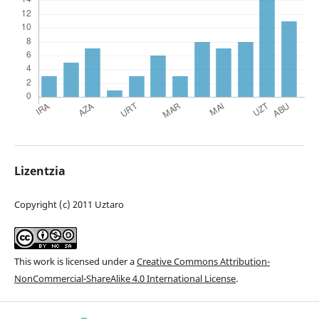
Lizentzia
Copyright (c) 2011 Uztaro
This work is licensed under a
Creative Commons Attribution-
NonCommercial-ShareAlike 4.0 International License
.