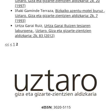
Uztaro. Giza eta gizarte-zientzien aldizkaria: Zk. 20
(1997)
Iñaki Gaminde Terraza,
Bizkaiko azentu-motei buruz
,
Uztaro. Giza eta gizarte-zientzien aldizkaria: Zk. 7
(1993)
Urtza Garai Ruiz,
Urtza Garai Ruizen tesiaren
laburpena
,
Uztaro. Giza eta gizarte-zientzien
aldizkaria: Zk. 83 (2012)
<<
<
1
2
eISSN
: 3020-5115