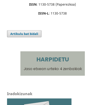
ISSN
: 1130-5738 (Paperezkoa)
ISSN-L
: 1130-5738
Artikulu bat bidali
Iradokizunak