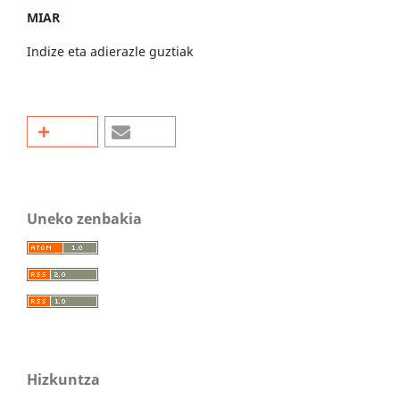
MIAR
Indize eta adierazle guztiak
Uneko zenbakia
Hizkuntza