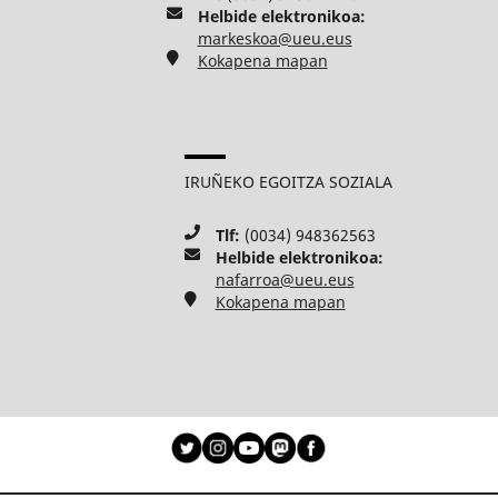
Helbide elektronikoa:
markeskoa@ueu.eus
Kokapena mapan
IRUÑEKO EGOITZA SOZIALA
Tlf:
(0034) 948362563
Helbide elektronikoa:
nafarroa@ueu.eus
Kokapena mapan