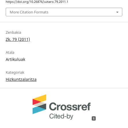
https://doi.org/10.26876/uztaro.79.2011.1
More Citation Formats
Zenbakia
Zk. 79 (2011)
Atala
Artikuluak
Kategoriak
Hizkuntzalaritza
1