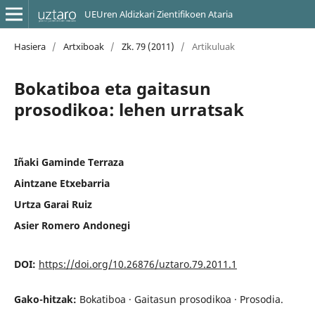
UEUren Aldizkari Zientifikoen Ataria
Hasiera
/
Artxiboak
/
Zk. 79 (2011)
/
Artikuluak
Bokatiboa eta gaitasun
prosodikoa: lehen urratsak
Iñaki Gaminde Terraza
Aintzane Etxebarria
Urtza Garai Ruiz
Asier Romero Andonegi
DOI:
https://doi.org/10.26876/uztaro.79.2011.1
Gako-hitzak:
Bokatiboa · Gaitasun prosodikoa · Prosodia.