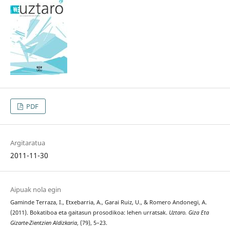
PDF
Argitaratua
2011-11-30
Aipuak nola egin
Gaminde Terraza, I., Etxebarria, A., Garai Ruiz, U., & Romero Andonegi, A.
(2011). Bokatiboa eta gaitasun prosodikoa: lehen urratsak.
Uztaro. Giza Eta
Gizarte-Zientzien Aldizkaria
, (79), 5–23.