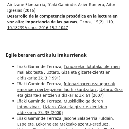
Aintzane Etxebarria, Iñaki Gaminde, Asier Romero, Aitor
Iglesias (2016)
Desarrollo de la competencia prosódica en la lectura en
voz alta: importancia de las pausas.
Ocnos,
15
(2),
110.
10.18239/ocnos_2016.15.2.1047
Egile beraren artikulu irakurrienak
Iñaki Gaminde Terraza,
Tonuarekin lotutako ulermen
mailako testa
,
Uztaro. Giza eta gizarte-zientzien
aldizkaria: Zk. 3 (1991)
Iñaki Gaminde Terraza,
Intonazioaren ezaugarriak
emozioen pertzepzioan lau hizkuntzatan
,
Uztaro. Giza
eta gizarte-zientzien aldizkaria: Zk. 61 (2007)
Iñaki Gaminde Terraza,
Muskildiko galderen
intonazioaz
,
Uztaro. Giza eta gizarte-zientzien
aldizkaria: Zk. 35 (2000)
Iñaki Gaminde Terraza, Jasone Salaberria Fuldain,
Ezpeleta, Lekorne eta Makeako azentu-ereduez
,