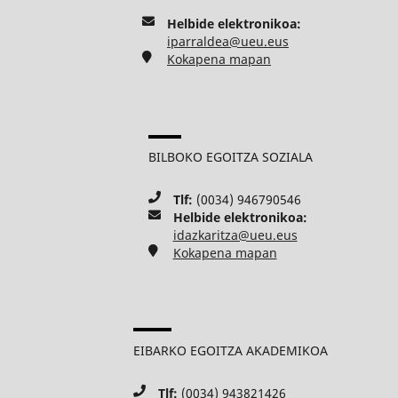
Helbide elektronikoa:
iparraldea@ueu.eus
Kokapena mapan
BILBOKO EGOITZA SOZIALA
Tlf:
(0034) 946790546
Helbide elektronikoa:
idazkaritza@ueu.eus
Kokapena mapan
EIBARKO EGOITZA AKADEMIKOA
Tlf:
(0034) 943821426