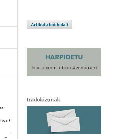
Artikulu bat bidali
Iradokizunak
ien
k
aro/art