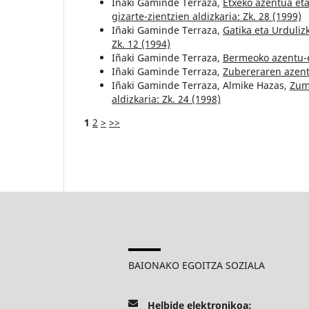
Iñaki Gaminde Terraza,
Etxeko azentua et
gizarte-zientzien aldizkaria: Zk. 28 (1999)
Iñaki Gaminde Terraza,
Gatika eta Urduliz
Zk. 12 (1994)
Iñaki Gaminde Terraza,
Bermeoko azentu
Iñaki Gaminde Terraza,
Zubereraren azen
Iñaki Gaminde Terraza, Almike Hazas,
Zum
aldizkaria: Zk. 24 (1998)
1
2
>
>>
BAIONAKO EGOITZA SOZIALA
Helbide elektronikoa: