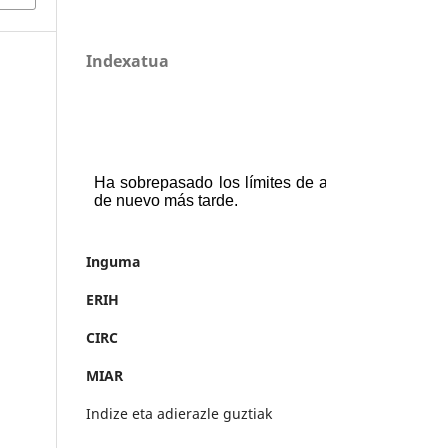
Indexatua
Inguma
ERIH
CIRC
MIAR
Indize eta adierazle guztiak