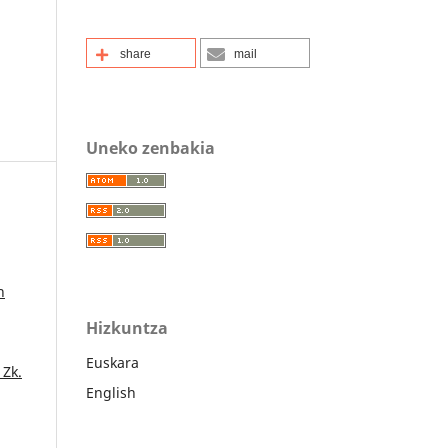
share
mail
Uneko zenbakia
n
Hizkuntza
Euskara
 Zk.
English