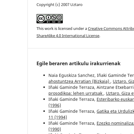
Copyright (c) 2007 Uztaro
This work is licensed under a
Creative Commons Attri
ShareAlike 4.0 International License
.
Egile beraren artikulu irakurrienak
Naia Eguskiza Sanchez, Iñaki Gaminde Ter
ahostuntzea Arratian (Bizkaia)
,
Uztaro. Giz
Iñaki Gaminde Terraza, Aintzane Etxebarri
prosodikoa: lehen urratsak
,
Uztaro. Giza e
Iñaki Gaminde Terraza,
Esteribarko euska
(1996)
Iñaki Gaminde Terraza,
Gatika eta Urduliz
11 (1994)
Iñaki Gaminde Terraza,
Ezezko nominaliza
(1990)