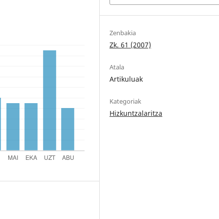
Zenbakia
Zk. 61 (2007)
Atala
Artikuluak
Kategoriak
Hizkuntzalaritza