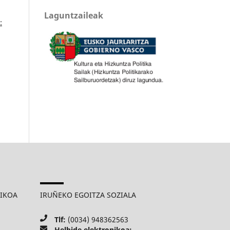
Laguntzaileak
:
MIKOA
IRUÑEKO EGOITZA SOZIALA
Tlf:
(0034) 948362563
Helbide elektronikoa: