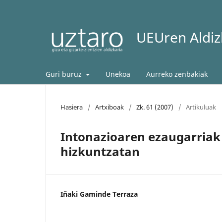
UEUren Aldizk
Guri buruz
Unekoa
Aurreko zenbakiak
Hasiera
/
Artxiboak
/
Zk. 61 (2007)
/
Artikuluak
Intonazioaren ezaugarriak
hizkuntzatan
Iñaki Gaminde Terraza