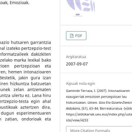
ikoak, Emozioak.
PDF
nazio hutsaren garrantzia
al izateko pertzepzio-test
nformatzaileek dakizkiten
Argitaratua
ezelako marka lexikal bako
2007-09-07
ioen pertzepzioan eta
ren, hemen intonazioaren
. Bestetik, jakin gura izan
iren hizkuntza batzuetan
Aipuak nola egin
dunek zelan antzematen
Gaminde Terraza, I. (2007). Intonazioaren
untza ulertu ez. Lana hiru
ezaugarriak emozioen pertzepzioan lau
rtzepzio-testa egin ahal
hizkuntzatan.
Uztaro. Giza Eta Gizarte-Zientz
ustikoak aztertzen dira.
Aldizkaria
, (61), 63–84. Berreskuratua -(e)ti
n dugun esperimentuaren
https://aldizkariak.ueu.eus/index.php/uzt
n zatian, ondorioak eta
icle/view/4233
More Citation Formats