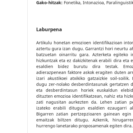
Gako-hitzak:
Fonetika, Intonazioa, Paralinguist
Laburpena
Artikulu honetan emozioen identifikazioan into
aztertu gura izan dugu. Garrantzi hori neurtu ah
batzuetan oinarritu gara. Azterketa egiteko i
hizkuntzak eta ez dakizkitenak erabili dira eta 
esaldien bidez burutu dira testak. Emoz
adierazpenean faktore askok eragiten duten ar
izari akustikoei atxikiko gatzaizkie soil-soilik
dugu zer-nolako desberdintasunak gertatzen d
eta desberdintasun horiek euskaldun elebi
dituzten emozioa identifikatzean, nahiz eta hizk
zati nagusitan aurkezten da. Lehen zatian pe
izateko erabili ditugun esaldien ezaugarri ak
Bigarren zatian pertzepzioaren gainean egi
emaitzak biltzen ditugu. Azkenik, hirugarre
hurrengo lanetarako proposamenak egiten dira.