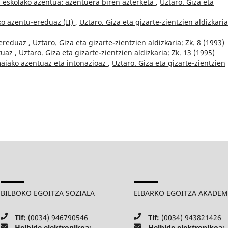
a eskolako azentua: azentuera biren azterketa
,
Uztaro. Giza eta
ko azentu-ereduaz (II)
,
Uztaro. Giza eta gizarte-zientzien aldizkaria
-ereduaz
,
Uztaro. Giza eta gizarte-zientzien aldizkaria: Zk. 8 (1993)
tuaz
,
Uztaro. Giza eta gizarte-zientzien aldizkaria: Zk. 13 (1995)
aiako azentuaz eta intonazioaz
,
Uztaro. Giza eta gizarte-zientzien
BILBOKO EGOITZA SOZIALA
EIBARKO EGOITZA AKADE
Tlf:
(0034) 946790546
Tlf:
(0034) 943821426
Helbide elektronikoa:
Helbide elektronikoa: