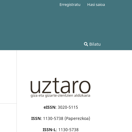
Erregistratu
Hasi saioa
Bilatu
eISSN
: 3020-5115
ISSN
: 1130-5738 (Paperezkoa)
ISSN-L
: 1130-5738