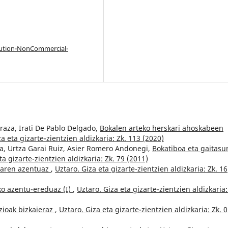
bution-NonCommercial-
raza, Irati De Pablo Delgado,
Bokalen arteko herskari ahoskabeen
a eta gizarte-zientzien aldizkaria: Zk. 113 (2020)
a, Urtza Garai Ruiz, Asier Romero Andonegi,
Bokatiboa eta gaitasu
ta gizarte-zientzien aldizkaria: Zk. 79 (2011)
raren azentuaz
,
Uztaro. Giza eta gizarte-zientzien aldizkaria: Zk. 16
ko azentu-ereduaz (I)
,
Uztaro. Giza eta gizarte-zientzien aldizkaria:
zioak bizkaieraz
,
Uztaro. Giza eta gizarte-zientzien aldizkaria: Zk. 0