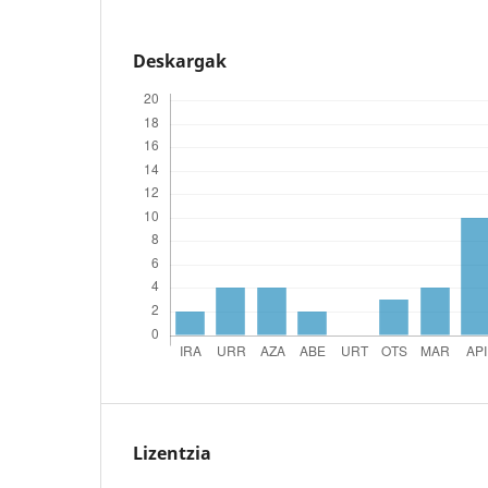
Deskargak
Lizentzia