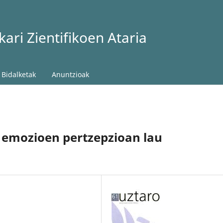
ari Zientifikoen Ataria
Bidalketak
Anuntzioak
 emozioen pertzepzioan lau