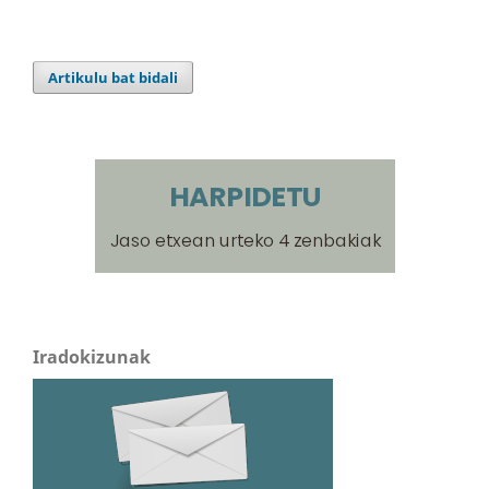
Artikulu bat bidali
Iradokizunak