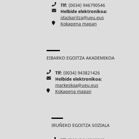
Tlf:
(0034) 946790546
Helbide elektronikoa:
idazkaritza@ueu.eus
Kokapena mapan
EIBARKO EGOITZA AKADEMIKOA
Tlf:
(0034) 943821426
Helbide elektronikoa:
markeskoa@ueu.eus
Kokapena mapan
IRUÑEKO EGOITZA SOZIALA