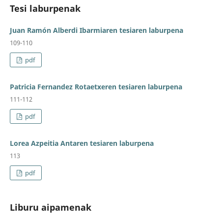
Tesi laburpenak
Juan Ramón Alberdi Ibarmiaren tesiaren laburpena
109-110
pdf
Patricia Fernandez Rotaetxeren tesiaren laburpena
111-112
pdf
Lorea Azpeitia Antaren tesiaren laburpena
113
pdf
Liburu aipamenak