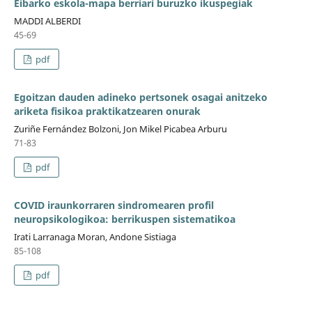
Eibarko eskola-mapa berriari buruzko ikuspegiak
MADDI ALBERDI
45-69
pdf
Egoitzan dauden adineko pertsonek osagai anitzeko
ariketa fisikoa praktikatzearen onurak
Zuriñe Fernández Bolzoni, Jon Mikel Picabea Arburu
71-83
pdf
COVID iraunkorraren sindromearen profil
neuropsikologikoa: berrikuspen sistematikoa
Irati Larranaga Moran, Andone Sistiaga
85-108
pdf