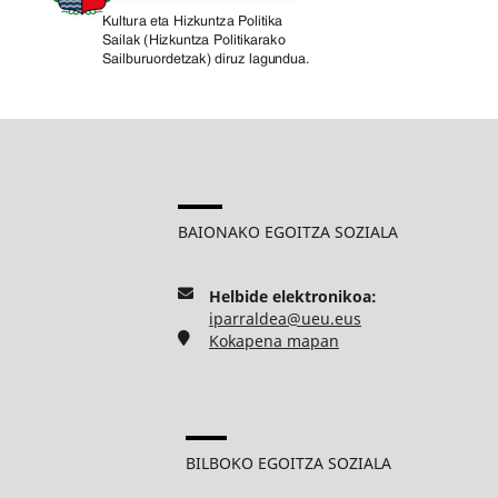
BAIONAKO EGOITZA SOZIALA
Helbide elektronikoa:
iparraldea@ueu.eus
Kokapena mapan
BILBOKO EGOITZA SOZIALA