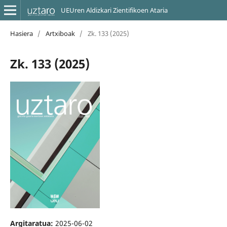
UEUren Aldizkari Zientifikoen Ataria
Hasiera
/
Artxiboak
/
Zk. 133 (2025)
Zk. 133 (2025)
Argitaratua:
2025-06-02