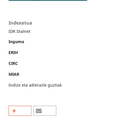
Indexatua
IDR Dialnet
Inguma
ERIH
CIRC
MIAR
Indize eta adierazle guztiak