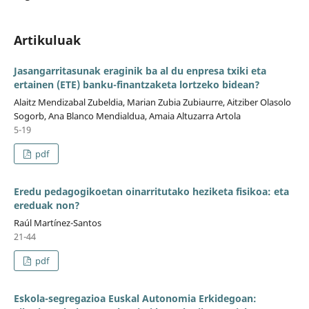
Artikuluak
Jasangarritasunak eraginik ba al du enpresa txiki eta
ertainen (ETE) banku-finantzaketa lortzeko bidean?
Alaitz Mendizabal Zubeldia, Marian Zubia Zubiaurre, Aitziber Olasolo
Sogorb, Ana Blanco Mendialdua, Amaia Altuzarra Artola
5-19
pdf
Eredu pedagogikoetan oinarritutako heziketa fisikoa: eta
ereduak non?
Raúl Martínez-Santos
21-44
pdf
Eskola-segregazioa Euskal Autonomia Erkidegoan: