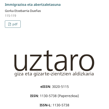
Immigrazioa eta abertzaletasuna
Gorka Etxebarria Dueñas
115-119
pdf
eISSN
: 3020-5115
ISSN
: 1130-5738 (Paperezkoa)
ISSN-L
: 1130-5738