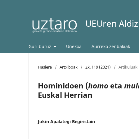
UEUren Aldizk
Guri buruz
Unekoa
Aurreko zenbakiak
Hasiera
/
Artxiboak
/
Zk. 119 (2021)
/
Artikuluak
Hominidoen (
homo
eta
mul
Euskal Herrian
Jokin Apalategi Begiristain