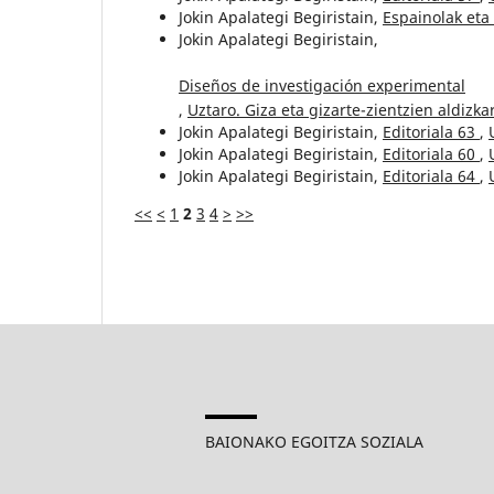
Jokin Apalategi Begiristain,
Espainolak et
Jokin Apalategi Begiristain,
Diseños de investigación experimental
,
Uztaro. Giza eta gizarte-zientzien aldizkar
Jokin Apalategi Begiristain,
Editoriala 63
,
Jokin Apalategi Begiristain,
Editoriala 60
,
Jokin Apalategi Begiristain,
Editoriala 64
,
<<
<
1
2
3
4
>
>>
BAIONAKO EGOITZA SOZIALA