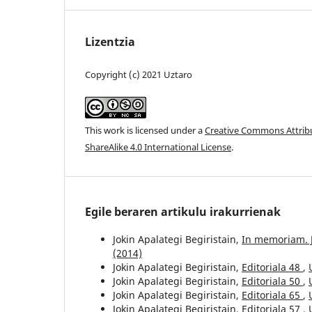
Lizentzia
Copyright (c) 2021 Uztaro
This work is licensed under a
Creative Commons Attri
ShareAlike 4.0 International License
.
Egile beraren artikulu irakurrienak
Jokin Apalategi Begiristain,
In memoriam. 
(2014)
Jokin Apalategi Begiristain,
Editoriala 48
,
Jokin Apalategi Begiristain,
Editoriala 50
,
Jokin Apalategi Begiristain,
Editoriala 65
,
Jokin Apalategi Begiristain,
Editoriala 57
,