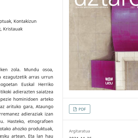
ptuak, Kontakizun
, Kristauak
ken zola. Mundu osoa,
ia ezagutzetik arras urrun
ogoetan Euskal Herriko
ikoki adierazten saiatzea
spezie hominidoen arteko
az arituko gara, Ataungo
PDF
rremanez adieraziak izan
gu. Hasteko, etnografoen
sotako ahozko produktuak,
Argitaratua
 esku artean. Eta lan hau