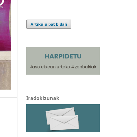
Artikulu bat bidali
Iradokizunak