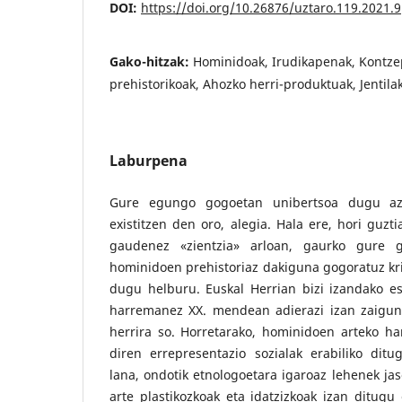
DOI:
https://doi.org/10.26876/uztaro.119.2021.9
Gako-hitzak:
Hominidoak, Irudikapenak, Kontze
prehistorikoak, Ahozko herri-produktuak, Jentilak
Laburpena
Gure egungo gogoetan unibertsoa dugu az
existitzen den oro, alegia. Hala ere, hori guzt
gaudenez «zientzia» arloan, gaurko gure g
hominidoen prehistoriaz dakiguna gogoratuz krit
dugu helburu. Euskal Herrian bizi izandako e
harremanez XX. mendean adierazi izan zaigun
herrira so. Horretarako, hominidoen arteko ha
diren errepresentazio sozialak erabiliko ditu
lana, ondotik etnologoetara igaroaz lehenek ja
arte plastikozkoak eta idatzizkoak izan ditugu