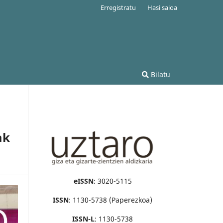
Erregistratu
Hasi saioa
Bilatu
ak
eISSN
: 3020-5115
ISSN
: 1130-5738 (Paperezkoa)
ISSN-L
: 1130-5738