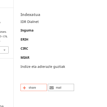
Indexatua
IDR Dialnet
n
Inguma
ztaro.
67–179.
ERIH
9
CIRC
MIAR
Indize eta adierazle guztiak
share
mail
ana