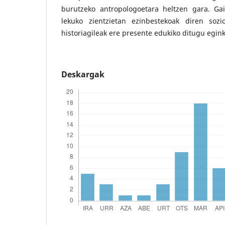
burutzeko antropologoetara heltzen gara. Ga
lekuko zientzietan ezinbestekoak diren sozi
historiagileak ere presente edukiko ditugu egin
Deskargak