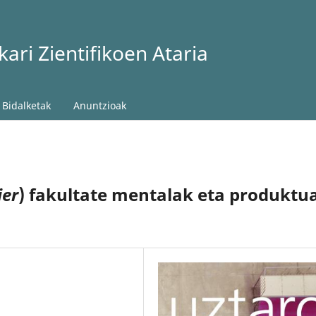
ari Zientifikoen Ataria
Bidalketak
Anuntzioak
ier
) fakultate mentalak eta produktu