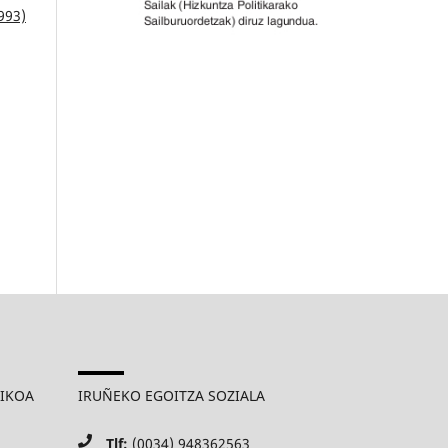
1993)
MIKOA
IRUÑEKO EGOITZA SOZIALA
Tlf:
(0034) 948362563