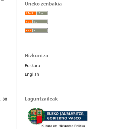
Uneko zenbakia
Hizkuntza
Euskara
English
Laguntzaileak
. 88