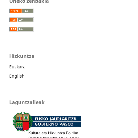
Uneko zenbakia
Hizkuntza
Euskara
English
Laguntzaileak