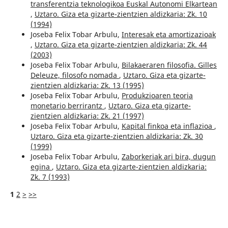
transferentzia teknologikoa Euskal Autonomi Elkartean
,
Uztaro. Giza eta gizarte-zientzien aldizkaria: Zk. 10
(1994)
Joseba Felix Tobar Arbulu,
Interesak eta amortizazioak
,
Uztaro. Giza eta gizarte-zientzien aldizkaria: Zk. 44
(2003)
Joseba Felix Tobar Arbulu,
Bilakaeraren filosofia. Gilles
Deleuze, filosofo nomada
,
Uztaro. Giza eta gizarte-
zientzien aldizkaria: Zk. 13 (1995)
Joseba Felix Tobar Arbulu,
Produkzioaren teoria
monetario berrirantz
,
Uztaro. Giza eta gizarte-
zientzien aldizkaria: Zk. 21 (1997)
Joseba Felix Tobar Arbulu,
Kapital finkoa eta inflazioa
,
Uztaro. Giza eta gizarte-zientzien aldizkaria: Zk. 30
(1999)
Joseba Felix Tobar Arbulu,
Zaborkeriak ari bira, dugun
egina
,
Uztaro. Giza eta gizarte-zientzien aldizkaria:
Zk. 7 (1993)
1
2
>
>>