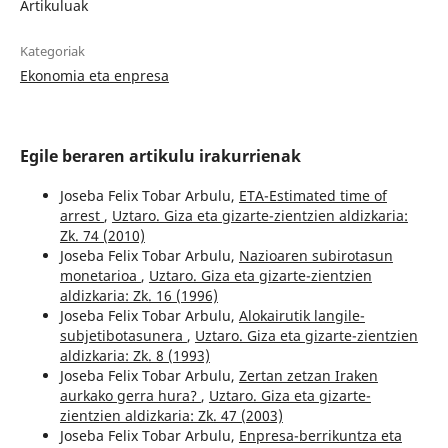
Artikuluak
Kategoriak
Ekonomia eta enpresa
Egile beraren artikulu irakurrienak
Joseba Felix Tobar Arbulu,
ETA-Estimated time of
arrest
,
Uztaro. Giza eta gizarte-zientzien aldizkaria:
Zk. 74 (2010)
Joseba Felix Tobar Arbulu,
Nazioaren subirotasun
monetarioa
,
Uztaro. Giza eta gizarte-zientzien
aldizkaria: Zk. 16 (1996)
Joseba Felix Tobar Arbulu,
Alokairutik langile-
subjetibotasunera
,
Uztaro. Giza eta gizarte-zientzien
aldizkaria: Zk. 8 (1993)
Joseba Felix Tobar Arbulu,
Zertan zetzan Iraken
aurkako gerra hura?
,
Uztaro. Giza eta gizarte-
zientzien aldizkaria: Zk. 47 (2003)
Joseba Felix Tobar Arbulu,
Enpresa-berrikuntza eta