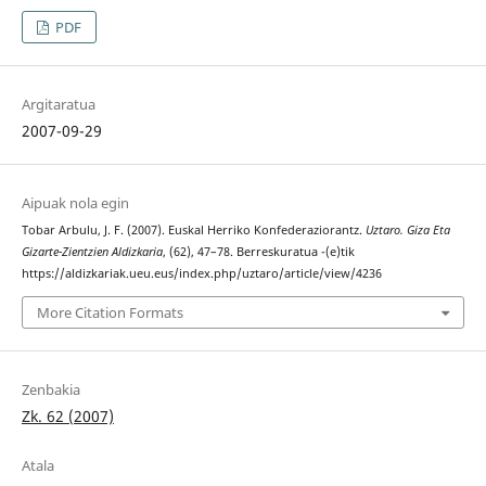
PDF
Argitaratua
2007-09-29
Aipuak nola egin
Tobar Arbulu, J. F. (2007). Euskal Herriko Konfederaziorantz.
Uztaro. Giza Eta
Gizarte-Zientzien Aldizkaria
, (62), 47–78. Berreskuratua -(e)tik
https://aldizkariak.ueu.eus/index.php/uztaro/article/view/4236
More Citation Formats
Zenbakia
Zk. 62 (2007)
Atala