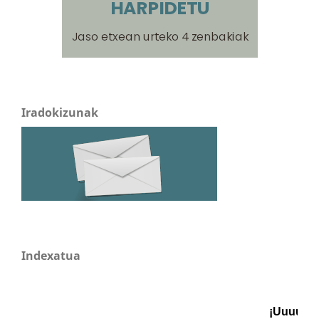
Iradokizunak
Indexatua