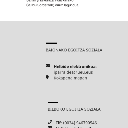
BAIONAKO EGOITZA SOZIALA
Helbide elektronikoa:
iparraldea@ueu.eus
Kokapena mapan
BILBOKO EGOITZA SOZIALA
Tlf:
(0034) 946790546