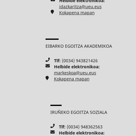
Helbide elektronikoa:
idazkaritza@ueu.eus
Kokapena mapan
EIBARKO EGOITZA AKADEMIKOA
Tlf:
(0034) 943821426
Helbide elektronikoa:
markeskoa@ueu.eus
Kokapena mapan
IRUÑEKO EGOITZA SOZIALA
Tlf:
(0034) 948362563
Helbide elektronikoa: