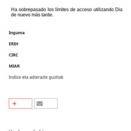
Inguma
ERIH
CIRC
MIAR
Indize eta adierazle guztiak