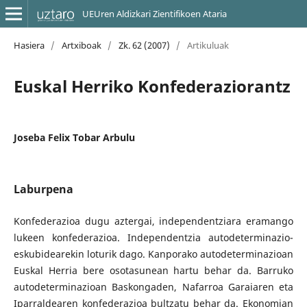
UEUren Aldizkari Zientifikoen Ataria
Hasiera
/
Artxiboak
/
Zk. 62 (2007)
/
Artikuluak
Euskal Herriko Konfederaziorantz
Joseba Felix Tobar Arbulu
Laburpena
Konfederazioa dugu aztergai, independentziara eramango
lukeen konfederazioa. Independentzia autodeterminazio-
eskubidearekin loturik dago. Kanporako autodeterminazioan
Euskal Herria bere osotasunean hartu behar da. Barruko
autodeterminazioan Baskongaden, Nafarroa Garaiaren eta
Iparraldearen konfederazioa bultzatu behar da. Ekonomian