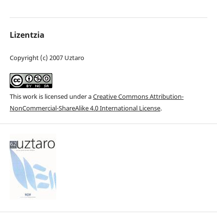
Lizentzia
Copyright (c) 2007 Uztaro
This work is licensed under a
Creative Commons Attribution-
NonCommercial-ShareAlike 4.0 International License
.