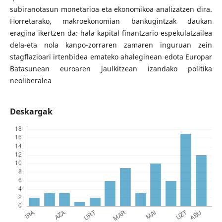
subiranotasun monetarioa eta ekonomikoa analizatzen dira.
Horretarako, makroekonomian bankugintzak daukan
eragina ikertzen da: hala kapital finantzario espekulatzailea
dela-eta nola kanpo-zorraren zamaren inguruan zein
stagflazioari irtenbidea emateko ahaleginean edota Europar
Batasunean euroaren jaulkitzean izandako politika
neoliberalea
Deskargak