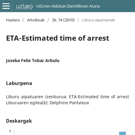
UEUren Aldizkari Zientifikoen Ataria
Hasiera
/
Artxiboak
/
Zk. 74 (2010)
/
Liburu aipamenak
ETA-Estimated time of arrest
Joseba Felix Tobar Arbulu
Laburpena
Liburu aipatuaren izenburua: ETA-Estimated time of arrest
Liburuaren egilea(k): Delphine Pontvieux
Deskargak