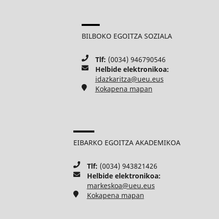
BILBOKO EGOITZA SOZIALA
Tlf:
(0034) 946790546
Helbide elektronikoa:
idazkaritza@ueu.eus
Kokapena mapan
EIBARKO EGOITZA AKADEMIKOA
Tlf:
(0034) 943821426
Helbide elektronikoa:
markeskoa@ueu.eus
Kokapena mapan