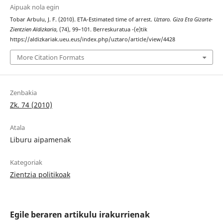
Aipuak nola egin
Tobar Arbulu, J. F. (2010). ETA-Estimated time of arrest.
Uztaro. Giza Eta Gizarte-
Zientzien Aldizkaria
, (74), 99–101. Berreskuratua -(e)tik
https://aldizkariak.ueu.eus/index.php/uztaro/article/view/4428
More Citation Formats
Zenbakia
Zk. 74 (2010)
Atala
Liburu aipamenak
Kategoriak
Zientzia politikoak
Egile beraren artikulu irakurrienak