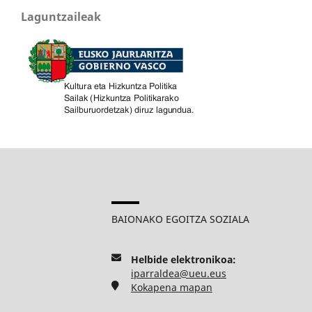
Laguntzaileak
BAIONAKO EGOITZA SOZIALA
Helbide elektronikoa:
iparraldea@ueu.eus
Kokapena mapan