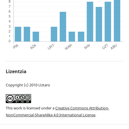
Lizentzia
Copyright (c) 2010 Uztaro
This work is licensed under a
Creative Commons Attribution-
NonCommercial-ShareAlike 4.0 International License
.