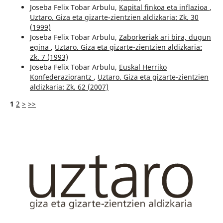
Joseba Felix Tobar Arbulu,
Kapital finkoa eta inflazioa
,
Uztaro. Giza eta gizarte-zientzien aldizkaria: Zk. 30
(1999)
Joseba Felix Tobar Arbulu,
Zaborkeriak ari bira, dugun
egina
,
Uztaro. Giza eta gizarte-zientzien aldizkaria:
Zk. 7 (1993)
Joseba Felix Tobar Arbulu,
Euskal Herriko
Konfederaziorantz
,
Uztaro. Giza eta gizarte-zientzien
aldizkaria: Zk. 62 (2007)
1
2
>
>>