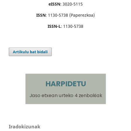
eISSN
: 3020-5115
ISSN
: 1130-5738 (Paperezkoa)
ISSN-L
: 1130-5738
Artikulu bat bidali
Iradokizunak