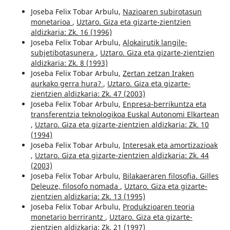
Joseba Felix Tobar Arbulu,
Nazioaren subirotasun
monetarioa
,
Uztaro. Giza eta gizarte-zientzien
aldizkaria: Zk. 16 (1996)
Joseba Felix Tobar Arbulu,
Alokairutik langile-
subjetibotasunera
,
Uztaro. Giza eta gizarte-zientzien
aldizkaria: Zk. 8 (1993)
Joseba Felix Tobar Arbulu,
Zertan zetzan Iraken
aurkako gerra hura?
,
Uztaro. Giza eta gizarte-
zientzien aldizkaria: Zk. 47 (2003)
Joseba Felix Tobar Arbulu,
Enpresa-berrikuntza eta
transferentzia teknologikoa Euskal Autonomi Elkartean
,
Uztaro. Giza eta gizarte-zientzien aldizkaria: Zk. 10
(1994)
Joseba Felix Tobar Arbulu,
Interesak eta amortizazioak
,
Uztaro. Giza eta gizarte-zientzien aldizkaria: Zk. 44
(2003)
Joseba Felix Tobar Arbulu,
Bilakaeraren filosofia. Gilles
Deleuze, filosofo nomada
,
Uztaro. Giza eta gizarte-
zientzien aldizkaria: Zk. 13 (1995)
Joseba Felix Tobar Arbulu,
Produkzioaren teoria
monetario berrirantz
,
Uztaro. Giza eta gizarte-
zientzien aldizkaria: Zk. 21 (1997)