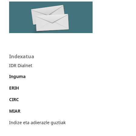
Indexatua
IDR Dialnet
Inguma
ERIH
CIRC
MIAR
Indize eta adierazle guztiak