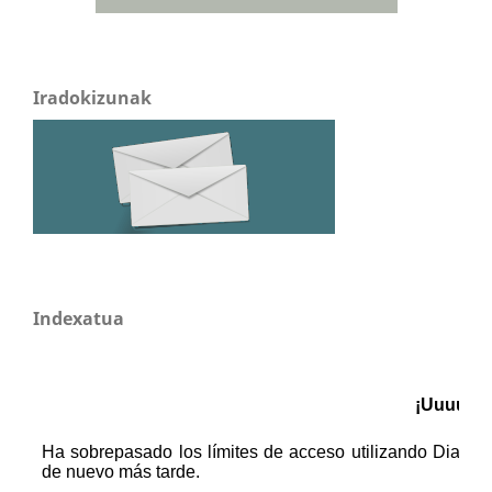
Iradokizunak
Indexatua