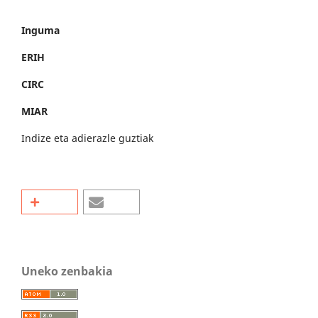
Inguma
ERIH
CIRC
MIAR
Indize eta adierazle guztiak
Uneko zenbakia