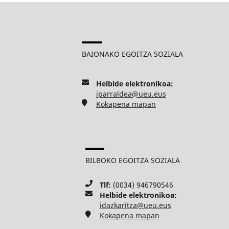
BAIONAKO EGOITZA SOZIALA
Helbide elektronikoa:
iparraldea@ueu.eus
Kokapena mapan
BILBOKO EGOITZA SOZIALA
Tlf:
(0034) 946790546
Helbide elektronikoa:
idazkaritza@ueu.eus
Kokapena mapan