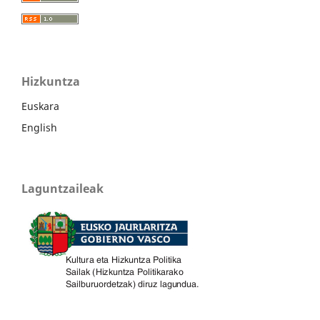
Hizkuntza
Euskara
English
Laguntzaileak