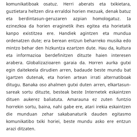
komunikatiboak osatuz. Herri aberats eta txikietara,
guztietara heltzen dira erraldoi horien mezuak, denak batuz
eta berdintasun-geruzaren azpian homologatuz. Ia
ezinezkoa da horien eraginetik ihes egitea eta horietatik
kanpo existitzea ere. Handiek agintzen eta mundua
ordenatzen dute; era berean entzun beharreko musika edo
mintzo behar den hizkuntza ezartzen dute. Hau da, kultura
eta informazioa berdefinitzen dituzte haien interesen
arabera. Globalizazioaren garaia da. Horren aurka gutxi
egin daitekeela dirudien arren, badaude beste mundu bat
igartzen dutenak, eta horien artean irrati alternatiboak
ditugu. Banaka oso ahalmen gutxi duten arren, elkartasun-
sareak sortu dituzte, besteak beste Internetek eskaintzen
dituen aukerez baliatuta. Amarauna ez zuten funtzio
horrekin sortu, baina, nahi gabe ere, atari irekia eskaintzen
die munduan zehar sakabanaturik dauden egitasmo
komunikatibo txiki horiei, beste mundu asko ere entzun
arazi ditzaten.