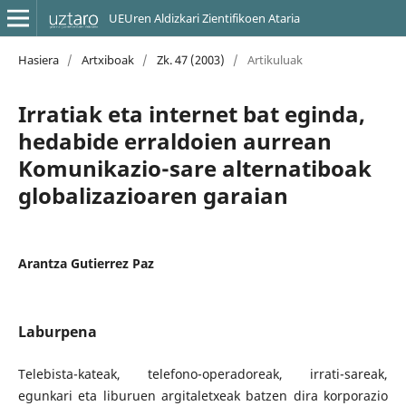
UEUren Aldizkari Zientifikoen Ataria
Hasiera
/
Artxiboak
/
Zk. 47 (2003)
/
Artikuluak
Irratiak eta internet bat eginda,
hedabide erraldoien aurrean
Komunikazio-sare alternatiboak
globalizazioaren garaian
Arantza Gutierrez Paz
Laburpena
Telebista-kateak, telefono-operadoreak, irrati-sareak,
egunkari eta liburuen argitaletxeak batzen dira korporazio