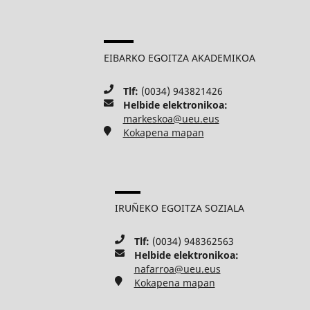
EIBARKO EGOITZA AKADEMIKOA
Tlf:
(0034) 943821426
Helbide elektronikoa:
markeskoa@ueu.eus
Kokapena mapan
IRUÑEKO EGOITZA SOZIALA
Tlf:
(0034) 948362563
Helbide elektronikoa:
nafarroa@ueu.eus
Kokapena mapan