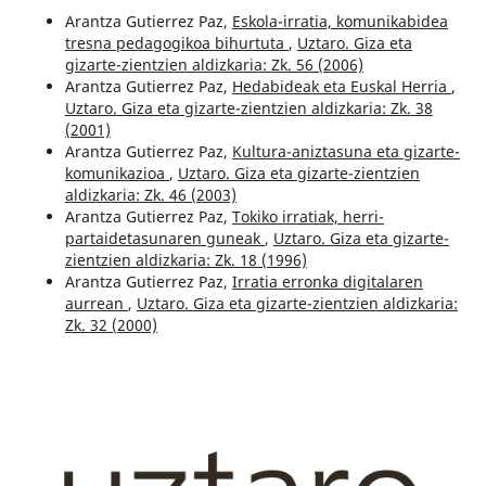
Arantza Gutierrez Paz,
Eskola-irratia, komunikabidea
tresna pedagogikoa bihurtuta
,
Uztaro. Giza eta
gizarte-zientzien aldizkaria: Zk. 56 (2006)
Arantza Gutierrez Paz,
Hedabideak eta Euskal Herria
,
Uztaro. Giza eta gizarte-zientzien aldizkaria: Zk. 38
(2001)
Arantza Gutierrez Paz,
Kultura-aniztasuna eta gizarte-
komunikazioa
,
Uztaro. Giza eta gizarte-zientzien
aldizkaria: Zk. 46 (2003)
Arantza Gutierrez Paz,
Tokiko irratiak, herri-
partaidetasunaren guneak
,
Uztaro. Giza eta gizarte-
zientzien aldizkaria: Zk. 18 (1996)
Arantza Gutierrez Paz,
Irratia erronka digitalaren
aurrean
,
Uztaro. Giza eta gizarte-zientzien aldizkaria:
Zk. 32 (2000)