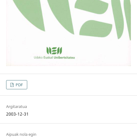
PDF
Argitaratua
2003-12-31
Aipuak nola egin