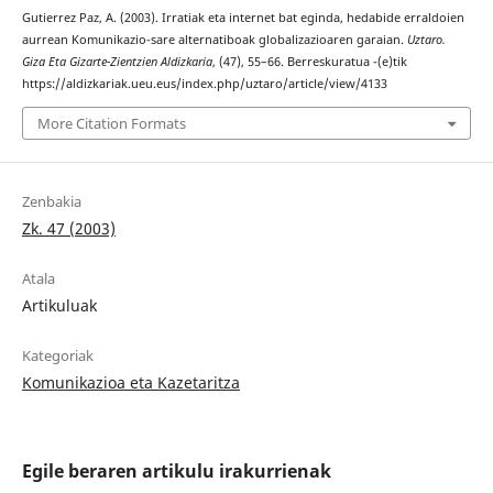
Gutierrez Paz, A. (2003). Irratiak eta internet bat eginda, hedabide erraldoien
aurrean Komunikazio-sare alternatiboak globalizazioaren garaian.
Uztaro.
Giza Eta Gizarte-Zientzien Aldizkaria
, (47), 55–66. Berreskuratua -(e)tik
https://aldizkariak.ueu.eus/index.php/uztaro/article/view/4133
More Citation Formats
Zenbakia
Zk. 47 (2003)
Atala
Artikuluak
Kategoriak
Komunikazioa eta Kazetaritza
Egile beraren artikulu irakurrienak