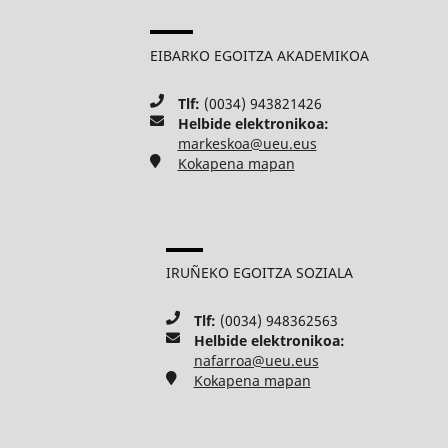
EIBARKO EGOITZA AKADEMIKOA
Tlf:
(0034) 943821426
Helbide elektronikoa:
markeskoa@ueu.eus
Kokapena mapan
IRUÑEKO EGOITZA SOZIALA
Tlf:
(0034) 948362563
Helbide elektronikoa:
nafarroa@ueu.eus
Kokapena mapan