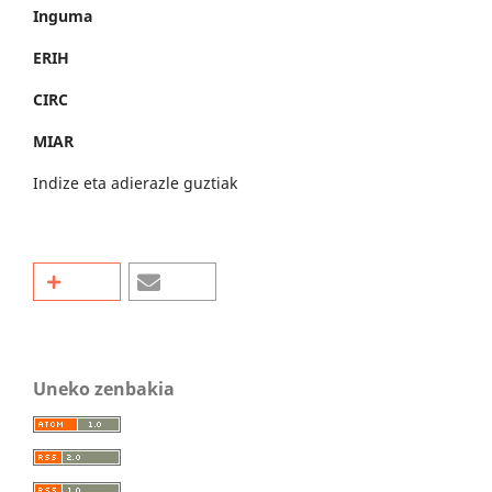
Inguma
ERIH
CIRC
MIAR
Indize eta adierazle guztiak
Uneko zenbakia