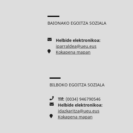
BAIONAKO EGOITZA SOZIALA
Helbide elektronikoa:
iparraldea@ueu.eus
Kokapena mapan
BILBOKO EGOITZA SOZIALA
Tlf:
(0034) 946790546
Helbide elektronikoa:
idazkaritza@ueu.eus
Kokapena mapan