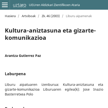
UEUren Aldizkari Zientifikoen Ataria
Hasiera
/
Artxiboak
/
Zk. 46 (2003)
/
Liburu aipamenak
Kultura-aniztasuna eta gizarte-
komunikazioa
Arantza Gutierrez Paz
Laburpena
Liburu aipatuaren izenburua: Kultura-aniztasuna eta
gizarte-komunikazioa Liburuaren egilea(k): Jose Inazio
Basterretxea Polo