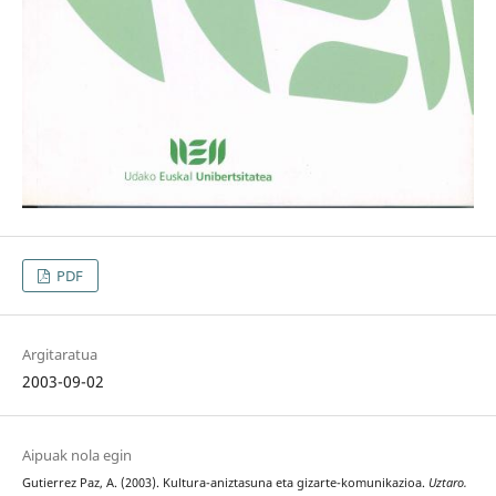
PDF
Argitaratua
2003-09-02
Aipuak nola egin
Gutierrez Paz, A. (2003). Kultura-aniztasuna eta gizarte-komunikazioa.
Uztaro.