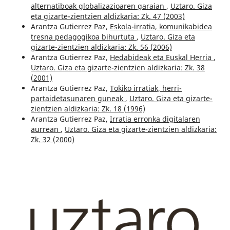
alternatiboak globalizazioaren garaian
,
Uztaro. Giza
eta gizarte-zientzien aldizkaria: Zk. 47 (2003)
Arantza Gutierrez Paz,
Eskola-irratia, komunikabidea
tresna pedagogikoa bihurtuta
,
Uztaro. Giza eta
gizarte-zientzien aldizkaria: Zk. 56 (2006)
Arantza Gutierrez Paz,
Hedabideak eta Euskal Herria
,
Uztaro. Giza eta gizarte-zientzien aldizkaria: Zk. 38
(2001)
Arantza Gutierrez Paz,
Tokiko irratiak, herri-
partaidetasunaren guneak
,
Uztaro. Giza eta gizarte-
zientzien aldizkaria: Zk. 18 (1996)
Arantza Gutierrez Paz,
Irratia erronka digitalaren
aurrean
,
Uztaro. Giza eta gizarte-zientzien aldizkaria:
Zk. 32 (2000)