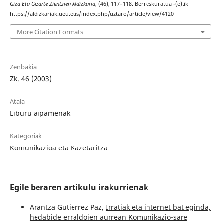
Giza Eta Gizarte-Zientzien Aldizkaria
, (46), 117–118. Berreskuratua -(e)tik
https://aldizkariak.ueu.eus/index.php/uztaro/article/view/4120
More Citation Formats
Zenbakia
Zk. 46 (2003)
Atala
Liburu aipamenak
Kategoriak
Komunikazioa eta Kazetaritza
Egile beraren artikulu irakurrienak
Arantza Gutierrez Paz,
Irratiak eta internet bat eginda,
hedabide erraldoien aurrean Komunikazio-sare