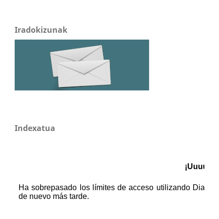
Iradokizunak
Indexatua