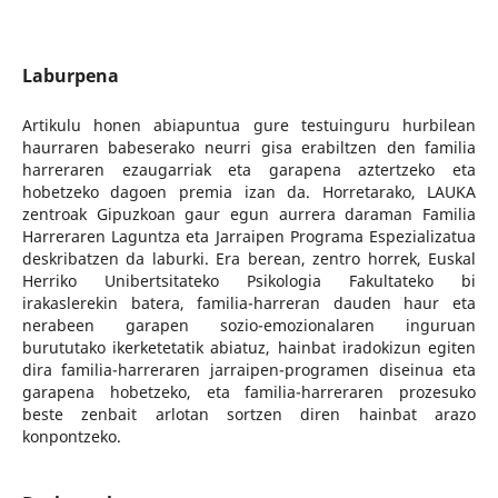
Laburpena
Artikulu honen abiapuntua gure testuinguru hurbilean
haurraren babeserako neurri gisa erabiltzen den familia
harreraren ezaugarriak eta garapena aztertzeko eta
hobetzeko dagoen premia izan da. Horretarako, LAUKA
zentroak Gipuzkoan gaur egun aurrera daraman Familia
Harreraren Laguntza eta Jarraipen Programa Espezializatua
deskribatzen da laburki. Era berean, zentro horrek, Euskal
Herriko Unibertsitateko Psikologia Fakultateko bi
irakaslerekin batera, familia-harreran dauden haur eta
nerabeen garapen sozio-emozionalaren inguruan
burututako ikerketetatik abiatuz, hainbat iradokizun egiten
dira familia-harreraren jarraipen-programen diseinua eta
garapena hobetzeko, eta familia-harreraren prozesuko
beste zenbait arlotan sortzen diren hainbat arazo
konpontzeko.