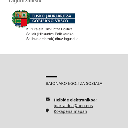
Laguntzaileak
BAIONAKO EGOITZA SOZIALA
Helbide elektronikoa:
iparraldea@ueu.eus
Kokapena mapan