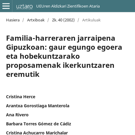
UEUren Aldizkari Zientifikoen Ataria
Hasiera
/
Artxiboak
/
Zk. 40 (2002)
/
Artikuluak
Familia-harreraren jarraipena
Gipuzkoan: gaur egungo egoera
eta hobekuntzarako
proposamenak ikerkuntzaren
eremutik
Cristina Herce
Arantxa Gorostiaga Manterola
Ana Rivero
Barbara Torres Gómez de Cádiz
Cristina Achucarro Marichalar