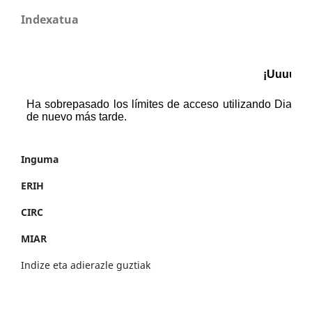
Indexatua
Inguma
ERIH
CIRC
MIAR
Indize eta adierazle guztiak