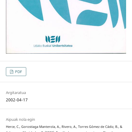
PDF
Argitaratua
2002-04-17
Aipuak nola egin
Herce, C., Gorostiaga Manterola, A., Rivero, A., Torres Gómez de Cádiz, B., &