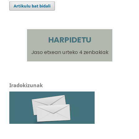
Artikulu bat bidali
Iradokizunak