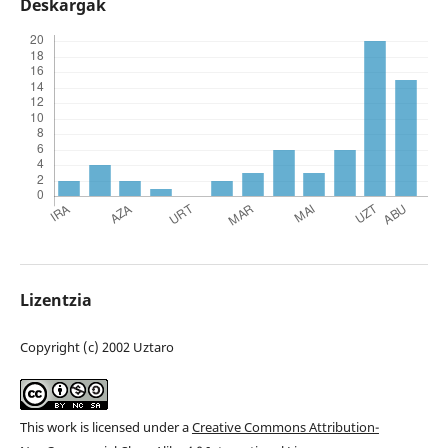
Deskargak
Lizentzia
Copyright (c) 2002 Uztaro
This work is licensed under a
Creative Commons Attribution-