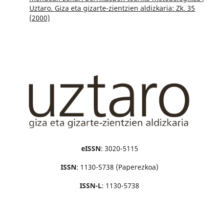
Uztaro. Giza eta gizarte-zientzien aldizkaria: Zk. 35
(2000)
eISSN
: 3020-5115
ISSN
: 1130-5738 (Paperezkoa)
ISSN-L
: 1130-5738