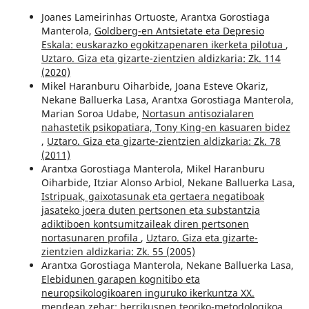
Joanes Lameirinhas Ortuoste, Arantxa Gorostiaga
Manterola,
Goldberg-en Antsietate eta Depresio
Eskala: euskarazko egokitzapenaren ikerketa pilotua
,
Uztaro. Giza eta gizarte-zientzien aldizkaria: Zk. 114
(2020)
Mikel Haranburu Oiharbide, Joana Esteve Okariz,
Nekane Balluerka Lasa, Arantxa Gorostiaga Manterola,
Marian Soroa Udabe,
Nortasun antisozialaren
nahastetik psikopatiara, Tony King-en kasuaren bidez
,
Uztaro. Giza eta gizarte-zientzien aldizkaria: Zk. 78
(2011)
Arantxa Gorostiaga Manterola, Mikel Haranburu
Oiharbide, Itziar Alonso Arbiol, Nekane Balluerka Lasa,
Istripuak, gaixotasunak eta gertaera negatiboak
jasateko joera duten pertsonen eta substantzia
adiktiboen kontsumitzaileak diren pertsonen
nortasunaren profila
,
Uztaro. Giza eta gizarte-
zientzien aldizkaria: Zk. 55 (2005)
Arantxa Gorostiaga Manterola, Nekane Balluerka Lasa,
Elebidunen garapen kognitibo eta
neuropsikologikoaren inguruko ikerkuntza XX.
mendean zehar: berrikuspen teoriko-metodologikoa
,