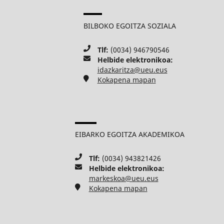
BILBOKO EGOITZA SOZIALA
Tlf:
(0034) 946790546
Helbide elektronikoa:
idazkaritza@ueu.eus
Kokapena mapan
EIBARKO EGOITZA AKADEMIKOA
Tlf:
(0034) 943821426
Helbide elektronikoa:
markeskoa@ueu.eus
Kokapena mapan