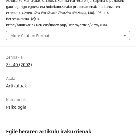
Achucarro Marichalar, C. (2002). Familia-harreraren jarraipena Gipuzkoan:
gaur egungo egoera eta hobekuntzarako proposamenak ikerkuntzaren
eremutik.
Uztaro. Giza Eta Gizarte-Zientzien Aldizkaria
, (40), 105–116.
Berreskuratua -(e)tik
https://aldizkariak.ueu.eus/index.php/uztaro/article/view/4084
More Citation Formats
Zenbakia
Zk. 40 (2002)
Atala
Artikuluak
Kategoriak
Psikologia
Egile beraren artikulu irakurrienak