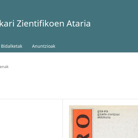
ari Zientifikoen Ataria
Bidalketak
Anuntzioak
menak