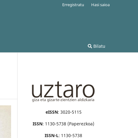
Erregistratu
Hasi saioa
Bilatu
eISSN
: 3020-5115
ISSN
: 1130-5738 (Paperezkoa)
ISSN-L
: 1130-5738