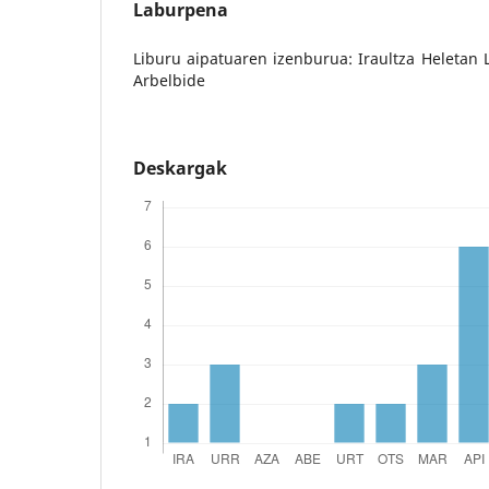
Laburpena
Liburu aipatuaren izenburua: Iraultza Heletan L
Arbelbide
Deskargak