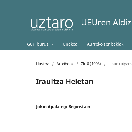
UEUren Aldizk
Guri buruz
Unekoa
Aurreko zenbakiak
Hasiera
/
Artxiboak
/
Zk. 8 (1993)
/
Liburu aipa
Iraultza Heletan
Jokin Apalategi Begiristain