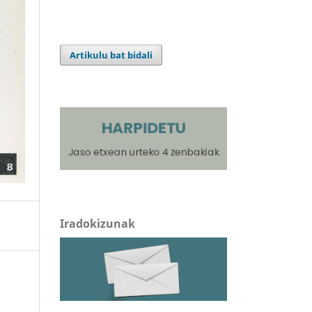
Artikulu bat bidali
Iradokizunak