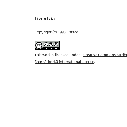
Lizentzia
Copyright (c) 1993 Uztaro
This work is licensed under a
Creative Commons Attri
ShareAlike 4.0 International License
.