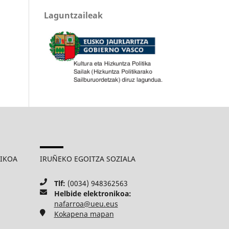
Laguntzaileak
MIKOA
IRUÑEKO EGOITZA SOZIALA
Tlf:
(0034) 948362563
Helbide elektronikoa:
nafarroa@ueu.eus
Kokapena mapan