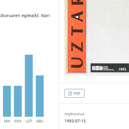
iburuaren egilea(k): Xipri
PDF
Argitaratua
1993-07-15