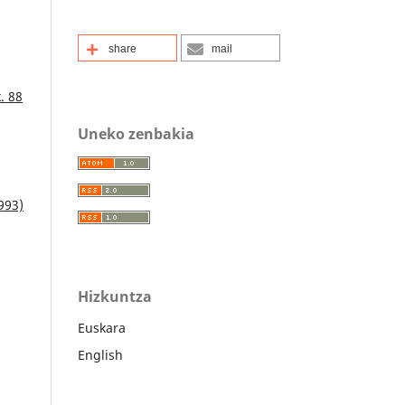
share
mail
. 88
Uneko zenbakia
1993)
Hizkuntza
Euskara
English