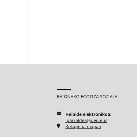
BAIONAKO EGOITZA SOZIALA
Helbide elektronikoa:
iparraldea@ueu.eus
Kokapena mapan