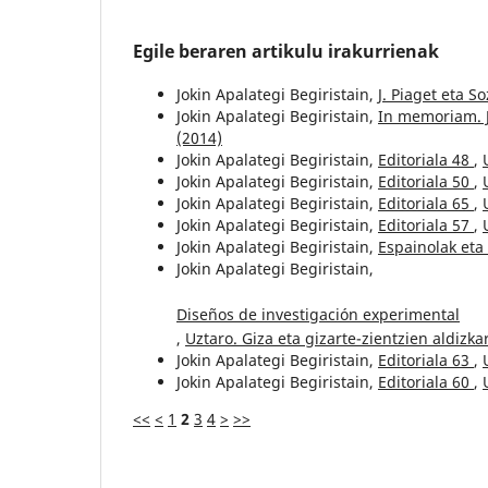
Egile beraren artikulu irakurrienak
Jokin Apalategi Begiristain,
J. Piaget eta S
Jokin Apalategi Begiristain,
In memoriam. 
(2014)
Jokin Apalategi Begiristain,
Editoriala 48
,
Jokin Apalategi Begiristain,
Editoriala 50
,
Jokin Apalategi Begiristain,
Editoriala 65
,
Jokin Apalategi Begiristain,
Editoriala 57
,
Jokin Apalategi Begiristain,
Espainolak et
Jokin Apalategi Begiristain,
Diseños de investigación experimental
,
Uztaro. Giza eta gizarte-zientzien aldizkar
Jokin Apalategi Begiristain,
Editoriala 63
,
Jokin Apalategi Begiristain,
Editoriala 60
,
<<
<
1
2
3
4
>
>>