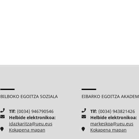
BILBOKO EGOITZA SOZIALA
EIBARKO EGOITZA AKADE
Tlf:
(0034) 946790546
Tlf:
(0034) 943821426
Helbide elektronikoa:
Helbide elektronikoa:
idazkaritza@ueu.eus
markeskoa@ueu.eus
Kokapena mapan
Kokapena mapan