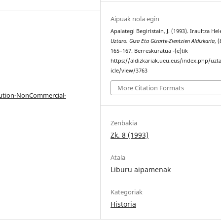
Aipuak nola egin
Apalategi Begiristain, J. (1993). Iraultza Hel
Uztaro. Giza Eta Gizarte-Zientzien Aldizkaria
, (
165–167. Berreskuratua -(e)tik
https://aldizkariak.ueu.eus/index.php/uzt
icle/view/3763
More Citation Formats
bution-NonCommercial-
Zenbakia
Zk. 8 (1993)
Atala
Liburu aipamenak
Kategoriak
Historia