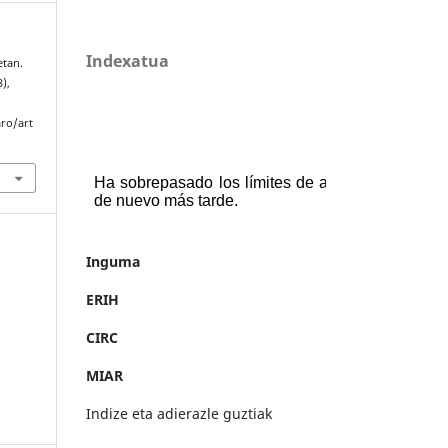
Indexatua
etan.
8),
aro/art
Inguma
ERIH
CIRC
MIAR
Indize eta adierazle guztiak