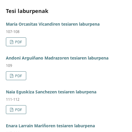
Tesi laburpenak
María Orcasitas Vicandiren tesiaren laburpena
107-108
PDF
Andoni Arguiñano Madrazoren tesiaren laburpena
109
PDF
Naia Eguskiza Sanchezen tesiaren laburpena
111-112
PDF
Enara Larrain Mariñoren tesiaren laburpena