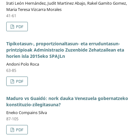
Irati León Hernández, Judit Martinez Abajo, Rakel Gamito Gomez,
Maria Teresa Vizcarra Morales
41-61
PDF
Tipikotasun-, proportzionaltasun- eta erruduntasun-
printzipioak Administrazio Zuzenbide Zehatzailean eta
horien isla 2015eko SPAJLn
Andoni Polo Roca
63-85
PDF
Maduro vs Guaidó: nork dauka Venezuela gobernatzeko
konstituzio-zilegitasuna?
Eneko Compains Silva
87-105
PDF