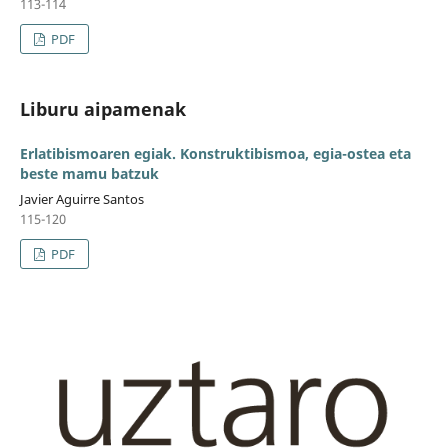
113-114
PDF
Liburu aipamenak
Erlatibismoaren egiak. Konstruktibismoa, egia-ostea eta
beste mamu batzuk
Javier Aguirre Santos
115-120
PDF