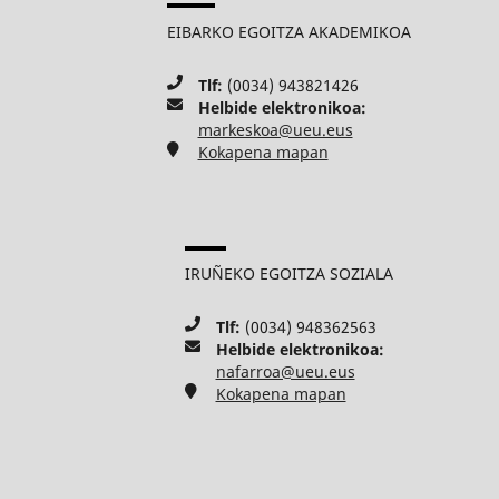
EIBARKO EGOITZA AKADEMIKOA
Tlf:
(0034) 943821426
Helbide elektronikoa:
markeskoa@ueu.eus
Kokapena mapan
IRUÑEKO EGOITZA SOZIALA
Tlf:
(0034) 948362563
Helbide elektronikoa:
nafarroa@ueu.eus
Kokapena mapan