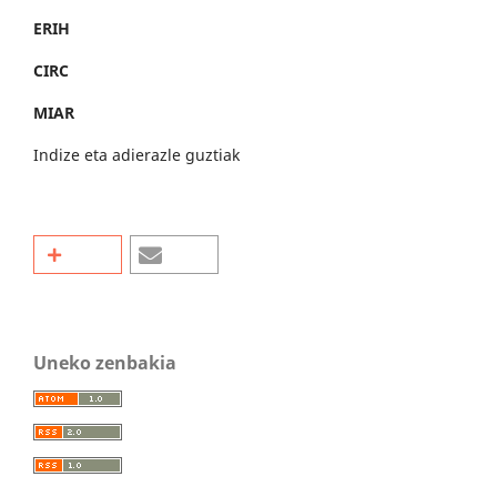
ERIH
CIRC
MIAR
Indize eta adierazle guztiak
Uneko zenbakia