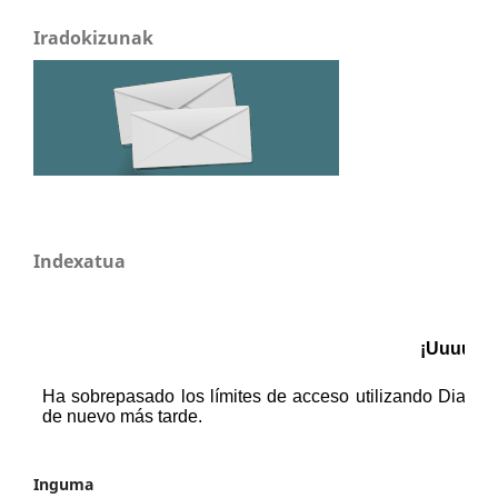
Iradokizunak
Indexatua
Inguma