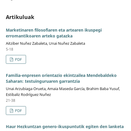
Artikuluak
Marketinaren filosofiaren eta artearen ikuspegi
erromantikoaren arteko gatazka
Aitziber Nuñez Zabaleta, Unai Nuñez Zabaleta
5-18
PDF
Familia-enpresen orientazio ekintzailea Mendebaldeko
Saharan: testuinguruaren garrantzia
Unai Arzubiaga Orueta, Amaia Maseda García, Brahim Baba Yusuf,
Estibaliz Rodríguez Nuñez
21-38
PDF
Haur Hezkuntzan genero-ikuspuntutik egiten den lanketa