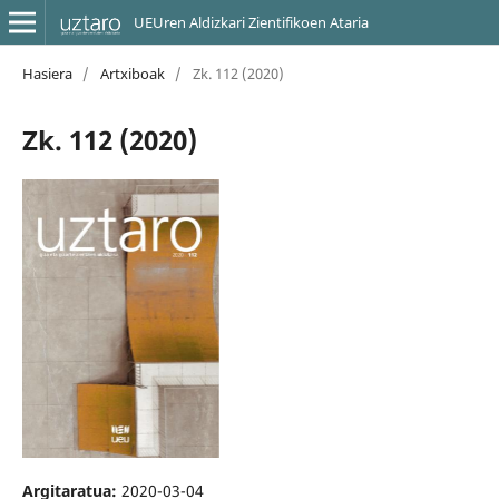
UEUren Aldizkari Zientifikoen Ataria
Hasiera
/
Artxiboak
/
Zk. 112 (2020)
Zk. 112 (2020)
Argitaratua:
2020-03-04