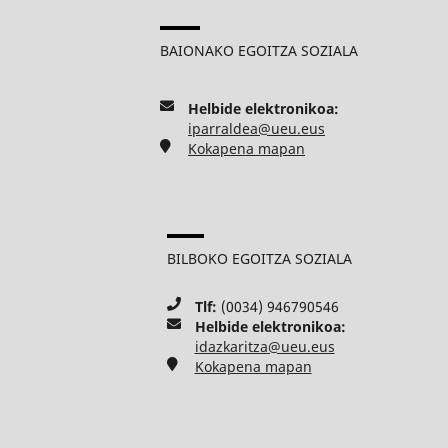
BAIONAKO EGOITZA SOZIALA
Helbide elektronikoa:
iparraldea@ueu.eus
Kokapena mapan
BILBOKO EGOITZA SOZIALA
Tlf:
(0034) 946790546
Helbide elektronikoa:
idazkaritza@ueu.eus
Kokapena mapan