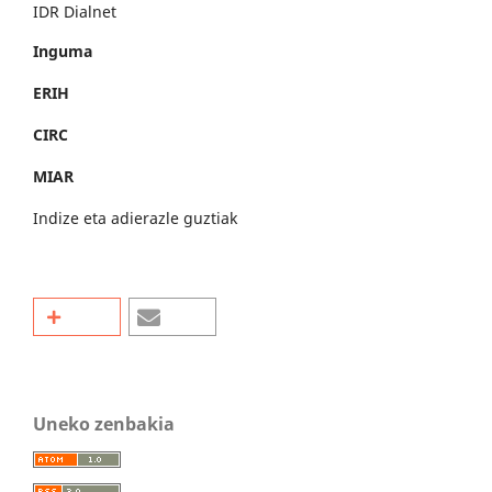
IDR Dialnet
Inguma
ERIH
CIRC
MIAR
Indize eta adierazle guztiak
Uneko zenbakia