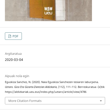
PDF
Argitaratua
2020-03-04
Aipuak nola egin
Eguskiza Sanchez, N. (2020). Naia Eguskiza Sanchezen tesiaren laburpena.
Uztaro. Giza Eta Gizarte-Zientzien Aldizkaria
, (112), 111–112. Berreskuratua -(e)tik
https://aldizkariak.ueu.eus/index.php/uztaro/article/view/4786
More Citation Formats