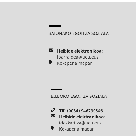
BAIONAKO EGOITZA SOZIALA
Helbide elektronikoa:
iparraldea@ueu.eus
Kokapena mapan
BILBOKO EGOITZA SOZIALA
Tlf:
(0034) 946790546
Helbide elektronikoa:
idazkaritza@ueu.eus
Kokapena mapan