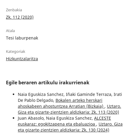
Zenbakia
Zk. 112 (2020)
Atala
Tesi laburpenak
Kategoriak
Hizkuntzalaritza
Egile beraren artikulu irakurrienak
Naia Eguskiza Sanchez, Iñaki Gaminde Terraza, Irati
De Pablo Delgado,
Bokalen arteko herskari
ahoskabeen ahostuntzea Arratian (Bizkaia)
,
Uztaro.
Giza eta gizarte-zientzien aldizkaria: Zk. 113 (2020)
Juan Abasolo, Naia Eguskiza Sanchez,
ALCESTE
euskaraz: egokitzapena eta ebaluazioa
,
Uztaro. Giza
eta gizarte-zientzien aldizkaria: Zk. 130 (2024)