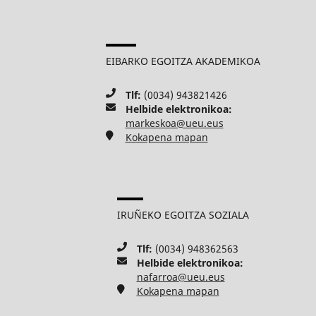
EIBARKO EGOITZA AKADEMIKOA
Tlf:
(0034) 943821426
Helbide elektronikoa:
markeskoa@ueu.eus
Kokapena mapan
IRUÑEKO EGOITZA SOZIALA
Tlf:
(0034) 948362563
Helbide elektronikoa:
nafarroa@ueu.eus
Kokapena mapan