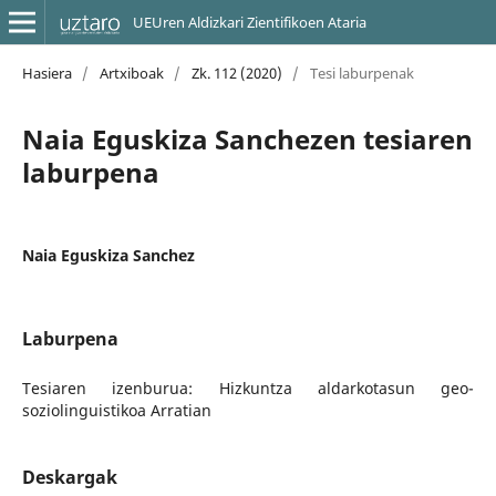
UEUren Aldizkari Zientifikoen Ataria
Hasiera
/
Artxiboak
/
Zk. 112 (2020)
/
Tesi laburpenak
Naia Eguskiza Sanchezen tesiaren
laburpena
Naia Eguskiza Sanchez
Laburpena
Tesiaren izenburua: Hizkuntza aldarkotasun geo-
soziolinguistikoa Arratian
Deskargak