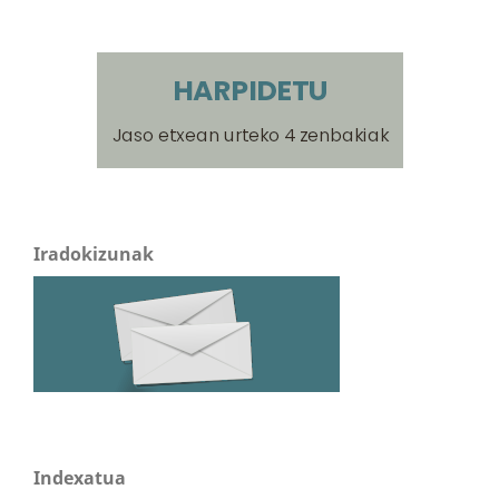
Iradokizunak
Indexatua