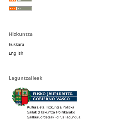
Hizkuntza
Euskara
English
Laguntzaileak