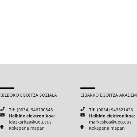
BILBOKO EGOITZA SOZIALA
EIBARKO EGOITZA AKADE
Tlf:
(0034) 946790546
Tlf:
(0034) 943821426
Helbide elektronikoa:
Helbide elektronikoa:
idazkaritza@ueu.eus
markeskoa@ueu.eus
Kokapena mapan
Kokapena mapan