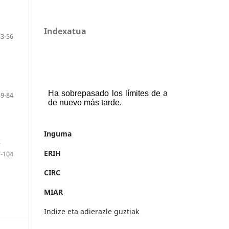
Indexatua
33-56
59-84
Inguma
k
ERIH
-104
CIRC
MIAR
Indize eta adierazle guztiak