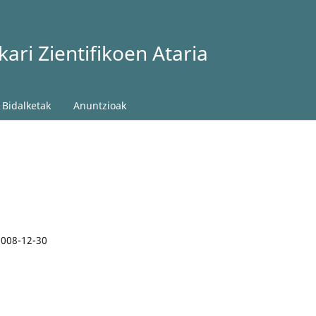
ari Zientifikoen Ataria
Bidalketak
Anuntzioak
2008-12-30