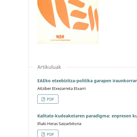
Artikuluak
EAEko etxebizitza-politika garapen iraunkorra
Aitziber Etxezarreta Etxarri
PDF
Kalitate-kudeaketaren paradigma: enpresen k
Iñaki Heras Saizarbitoria
PDF