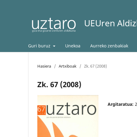
UEUren Aldizk
Guri buruz
Unekoa
Aurreko zenbakiak
Hasiera
/
Artxiboak
/
Zk. 67 (2008)
Zk. 67 (2008)
Argitaratua: