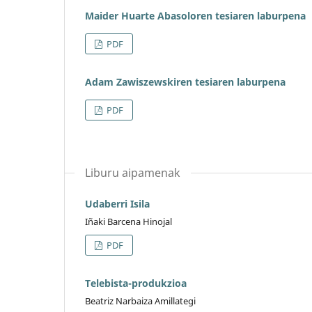
Maider Huarte Abasoloren tesiaren laburpena
PDF
Adam Zawiszewskiren tesiaren laburpena
PDF
Liburu aipamenak
Udaberri Isila
Iñaki Barcena Hinojal
PDF
Telebista-produkzioa
Beatriz Narbaiza Amillategi