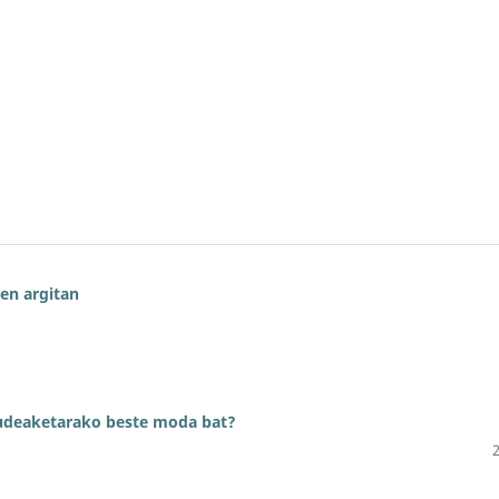
ren argitan
udeaketarako beste moda bat?