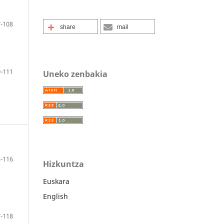
-108
share
mail
-111
Uneko zenbakia
-116
Hizkuntza
Euskara
English
-118