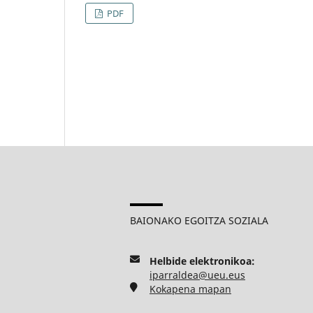
PDF
BAIONAKO EGOITZA SOZIALA
Helbide elektronikoa:
iparraldea@ueu.eus
Kokapena mapan