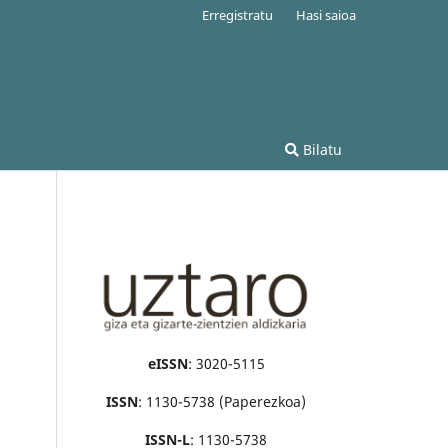
Erregistratu
Hasi saioa
Bilatu
eISSN
: 3020-5115
ISSN
: 1130-5738 (Paperezkoa)
ISSN-L
: 1130-5738