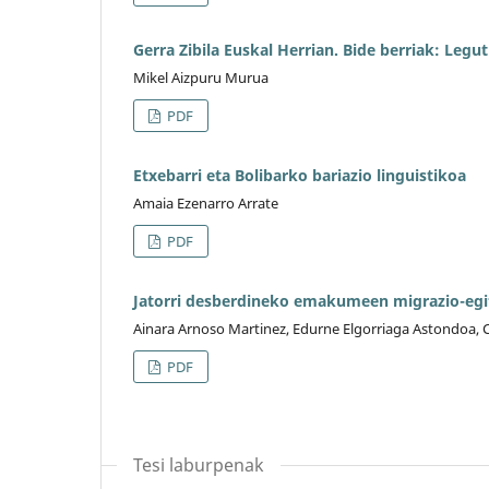
Gerra Zibila Euskal Herrian. Bide berriak: Legu
Mikel Aizpuru Murua
PDF
Etxebarri eta Bolibarko bariazio linguistikoa
Amaia Ezenarro Arrate
PDF
Jatorri desberdineko emakumeen migrazio-egi
Ainara Arnoso Martinez, Edurne Elgorriaga Astondoa, 
PDF
Tesi laburpenak