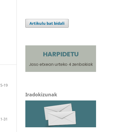
Artikulu bat bidali
5-19
Iradokizunak
21-31