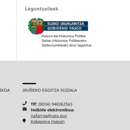
Laguntzaileak
MIKOA
IRUÑEKO EGOITZA SOZIALA
Tlf:
(0034) 948362563
Helbide elektronikoa:
nafarroa@ueu.eus
Kokapena mapan