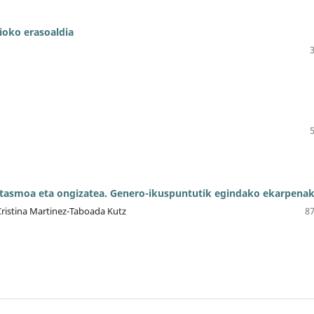
tioko erasoaldia
tasmoa eta ongizatea. Genero-ikuspuntutik egindako ekarpena
Cristina Martinez-Taboada Kutz
87