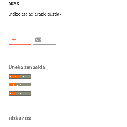
MIAR
Indize eta adierazle guztiak
Uneko zenbakia
Hizkuntza