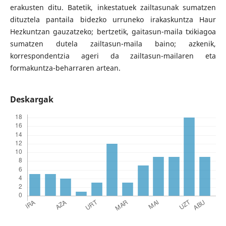
erakusten ditu. Batetik, inkestatuek zailtasunak sumatzen
dituztela pantaila bidezko urruneko irakaskuntza Haur
Hezkuntzan gauzatzeko; bertzetik, gaitasun-maila txikiagoa
sumatzen dutela zailtasun-maila baino; azkenik,
korrespondentzia ageri da zailtasun-mailaren eta
formakuntza-beharraren artean.
Deskargak