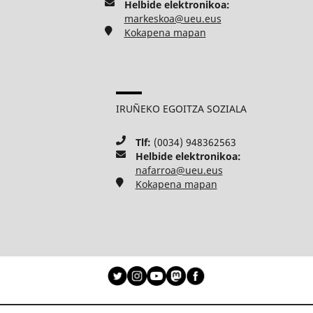
Helbide elektronikoa:
markeskoa@ueu.eus
Kokapena mapan
IRUÑEKO EGOITZA SOZIALA
Tlf:
(0034) 948362563
Helbide elektronikoa:
nafarroa@ueu.eus
Kokapena mapan