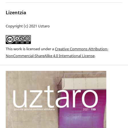
Lizentzia
Copyright (c) 2021 Uztaro
This work is licensed under a
Creative Commons Attribution-
NonCommercial-ShareAlike 4.0 International License
.