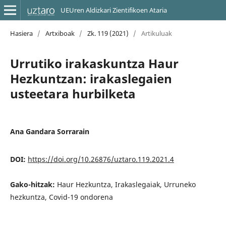
UEUren Aldizkari Zientifikoen Ataria
Hasiera
/
Artxiboak
/
Zk. 119 (2021)
/
Artikuluak
Urrutiko irakaskuntza Haur
Hezkuntzan: irakaslegaien
usteetara hurbilketa
Ana Gandara Sorrarain
DOI:
https://doi.org/10.26876/uztaro.119.2021.4
Gako-hitzak:
Haur Hezkuntza, Irakaslegaiak, Urruneko
hezkuntza, Covid-19 ondorena