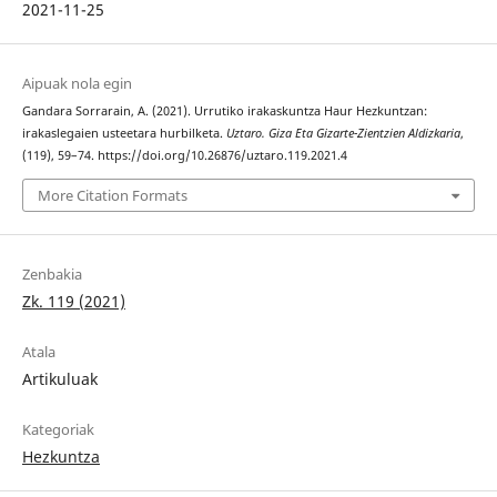
2021-11-25
Aipuak nola egin
Gandara Sorrarain, A. (2021). Urrutiko irakaskuntza Haur Hezkuntzan:
irakaslegaien usteetara hurbilketa.
Uztaro. Giza Eta Gizarte-Zientzien Aldizkaria
,
(119), 59–74. https://doi.org/10.26876/uztaro.119.2021.4
More Citation Formats
Zenbakia
Zk. 119 (2021)
Atala
Artikuluak
Kategoriak
Hezkuntza