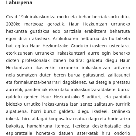
Laburpena
Covid-19ak irakaskuntza modu eta behar berriak sortu ditu.
2020ko martxoaz geroztik, Haur Hezkuntzan urruneko
hezkuntza guztizkoa edo partziala erabiltzera behartuta
egon dira irakasleak. Artikuluaren helburua da hurbilketa
bat egitea Haur Hezkuntzako Graduko ikasleen usteetara,
etorkizunean urruneko irakaskuntzari aurre egin beharko
dioten profesionalak izanen baitira: galdetu diegu Haur
Hezkuntzako ikasleekin urruneko irakaskuntzan aritzeko
nola sumatzen duten beren burua gaitasunei, zailtasunei
eta formakuntza-beharrari dagokienez. Galdetegia prestatu
aurretik, pandemiak ekarritako irakaskuntza-aldaketei buruz
galdetu genien Haur Hezkuntzako 5 adituri, eta pantaila
bidezko urrutiko irakaskuntza izan zenez zailtasun-iturririk
aipatuena, horri buruz galdetu diegu ikasleei. Onlineko
inkesta hiru aldagai konposatuz osatua dago eta horietariko
bakoitza, hamahiruna itemez. Ikerketa deskribatzaile eta
esploratzaile honetako datuen azterketak hiru ondorio