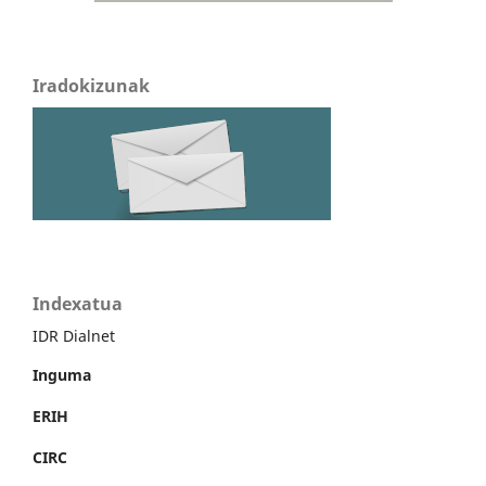
Iradokizunak
Indexatua
IDR Dialnet
Inguma
ERIH
CIRC