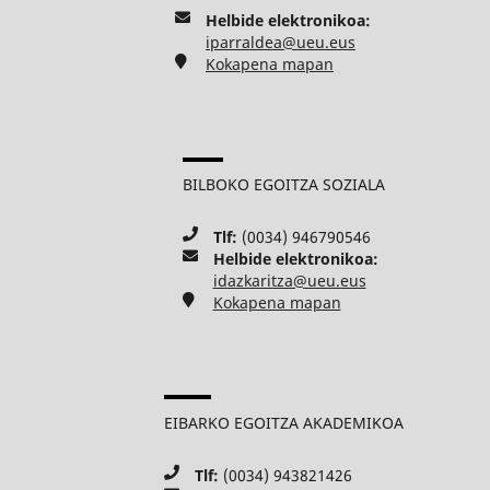
Helbide elektronikoa:
iparraldea@ueu.eus
Kokapena mapan
BILBOKO EGOITZA SOZIALA
Tlf:
(0034) 946790546
Helbide elektronikoa:
idazkaritza@ueu.eus
Kokapena mapan
EIBARKO EGOITZA AKADEMIKOA
Tlf:
(0034) 943821426