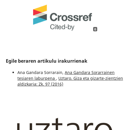
0
Egile beraren artikulu irakurrienak
Ana Gandara Sorrarain,
Ana Gandara Sorarrainen
tesiaren laburpena
,
Uztaro. Giza eta gizarte-zientzien
aldizkaria: Zk. 97 (2016)