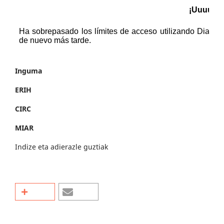
Inguma
ERIH
CIRC
MIAR
Indize eta adierazle guztiak