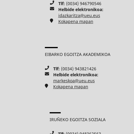
Tlf:
(0034) 946790546
Helbide elektronikoa:
idazkaritza@ueu.eus
Kokapena mapan
EIBARKO EGOITZA AKADEMIKOA
Tlf:
(0034) 943821426
Helbide elektronikoa:
markeskoa@ueu.eus
Kokapena mapan
IRUÑEKO EGOITZA SOZIALA
Tlf:
(0034) 948362563