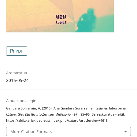
PDF
Argitaratua
2016-05-24
Aipuak nola egin
Gandara Sorrarain, A. (2016). Ana Gandara Sorarrainen tesiaren laburpena.
Uztaro. Giza Eta Gizarte-Zientzien Aldizkaria
, (97), 95–96. Berreskuratua -(e)tik
https://aldizkariak.ueu.eus/index.php/uztaro/article/view/4618
More Citation Formats