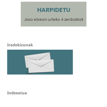
Iradokizunak
Indexatua