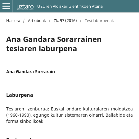
UEUren Aldizkari Zientifikoen Ataria
Hasiera
/
Artxiboak
/
Zk. 97 (2016)
/
Tesi laburpenak
Ana Gandara Sorarrainen
tesiaren laburpena
Ana Gandara Sorrarain
Laburpena
Tesiaren izenburua: Euskal ondare kulturalaren moldatzea
(1960-1990), egungo kultur sistemaren oinarri. Baliabide eta
forma sinbolikoak