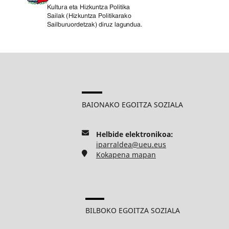
BAIONAKO EGOITZA SOZIALA
Helbide elektronikoa:
iparraldea@ueu.eus
Kokapena mapan
BILBOKO EGOITZA SOZIALA