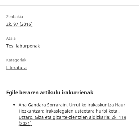
Zenbakia
Zk. 97 (2016)
Atala
Tesi laburpenak
Kategoriak
Literatura
Egile beraren artikulu irakurrienak
Ana Gandara Sorrarain,
Urrutiko irakaskuntza Haur
Hezkuntzan: irakaslegaien usteetara hurbilketa
,
Uztaro. Giza eta gizarte-zientzien aldizkaria: Zk. 119
(2021)