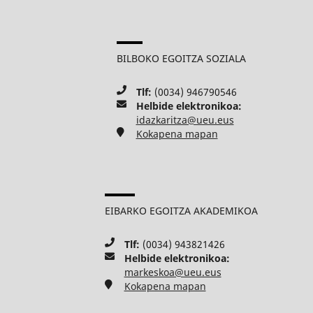
BILBOKO EGOITZA SOZIALA
Tlf:
(0034) 946790546
Helbide elektronikoa:
idazkaritza@ueu.eus
Kokapena mapan
EIBARKO EGOITZA AKADEMIKOA
Tlf:
(0034) 943821426
Helbide elektronikoa:
markeskoa@ueu.eus
Kokapena mapan