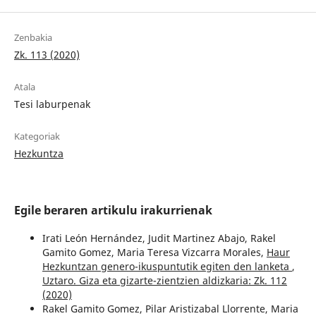
Zenbakia
Zk. 113 (2020)
Atala
Tesi laburpenak
Kategoriak
Hezkuntza
Egile beraren artikulu irakurrienak
Irati León Hernández, Judit Martinez Abajo, Rakel
Gamito Gomez, Maria Teresa Vizcarra Morales,
Haur
Hezkuntzan genero-ikuspuntutik egiten den lanketa
,
Uztaro. Giza eta gizarte-zientzien aldizkaria: Zk. 112
(2020)
Rakel Gamito Gomez, Pilar Aristizabal Llorrente, Maria