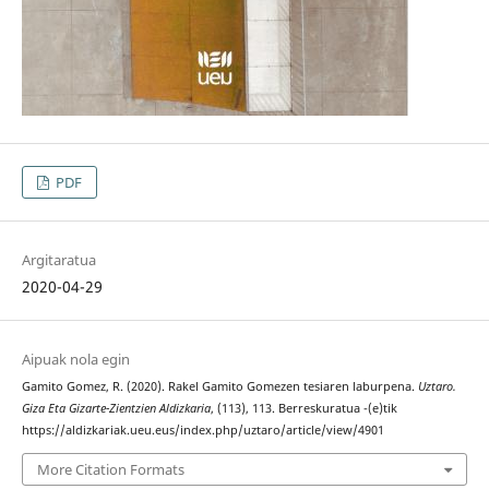
PDF
Argitaratua
2020-04-29
Aipuak nola egin
Gamito Gomez, R. (2020). Rakel Gamito Gomezen tesiaren laburpena.
Uztaro.
Giza Eta Gizarte-Zientzien Aldizkaria
, (113), 113. Berreskuratua -(e)tik
https://aldizkariak.ueu.eus/index.php/uztaro/article/view/4901
More Citation Formats