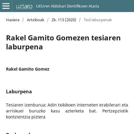
UEUren Aldizkari Zientifikoen Ataria
Hasiera
/
Artxiboak
/
Zk. 113 (2020)
/
Tesi laburpenak
Rakel Gamito Gomezen tesiaren
laburpena
Rakel Gamito Gomez
Laburpena
Tesiaren izenburua: Adin txikikoen interneten erabilerari eta
arriskuei buruzko kasu azterketa bat. Pertzepziotik
kontzientzia piztera