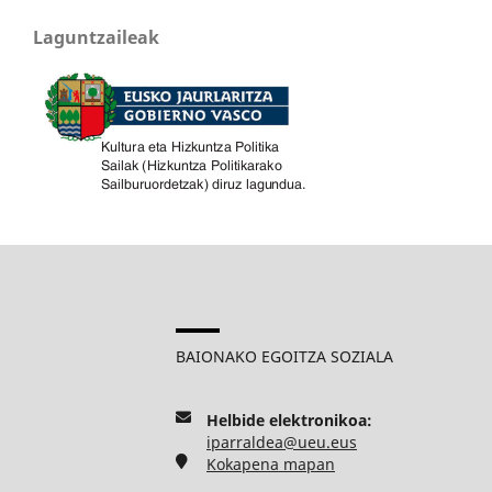
Laguntzaileak
BAIONAKO EGOITZA SOZIALA
Helbide elektronikoa:
iparraldea@ueu.eus
Kokapena mapan