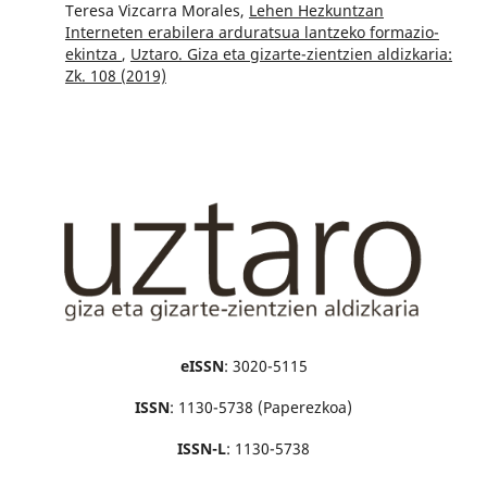
Teresa Vizcarra Morales,
Lehen Hezkuntzan
Interneten erabilera arduratsua lantzeko formazio-
ekintza
,
Uztaro. Giza eta gizarte-zientzien aldizkaria:
Zk. 108 (2019)
eISSN
: 3020-5115
ISSN
: 1130-5738 (Paperezkoa)
ISSN-L
: 1130-5738