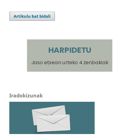
Artikulu bat bidali
Iradokizunak