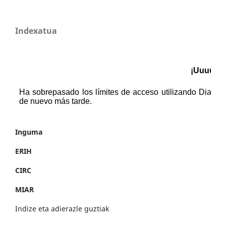
Indexatua
Inguma
ERIH
CIRC
MIAR
Indize eta adierazle guztiak