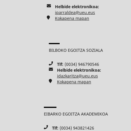
Helbide elektronikoa:
iparraldea@ueu.eus
Kokapena mapan
BILBOKO EGOITZA SOZIALA
Tlf:
(0034) 946790546
Helbide elektronikoa:
idazkaritza@ueu.eus
Kokapena mapan
EIBARKO EGOITZA AKADEMIKOA
Tlf:
(0034) 943821426