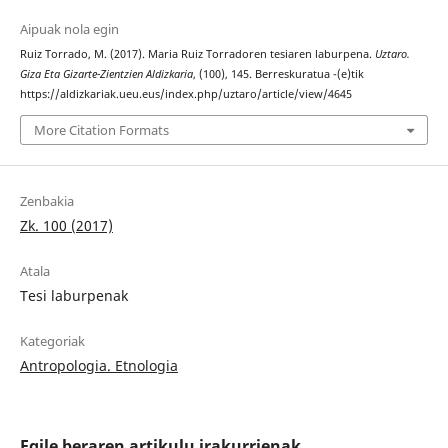
Aipuak nola egin
Ruiz Torrado, M. (2017). Maria Ruiz Torradoren tesiaren laburpena.
Uztaro.
Giza Eta Gizarte-Zientzien Aldizkaria
, (100), 145. Berreskuratua -(e)tik
https://aldizkariak.ueu.eus/index.php/uztaro/article/view/4645
More Citation Formats
Zenbakia
Zk. 100 (2017)
Atala
Tesi laburpenak
Kategoriak
Antropologia. Etnologia
Egile beraren artikulu irakurrienak