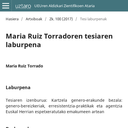
UEUren Aldizkari Zientifikoen Ataria
Hasiera
/
Artxiboak
/
Zk. 100 (2017)
/
Tesi laburpenak
Maria Ruiz Torradoren tesiaren
laburpena
Maria Ruiz Torrado
Laburpena
Tesiaren izenburua: Kartzela genero-erakunde bezala:
genero-bereizkeriak, erresistentzia-praktikak eta agentzia
Euskal Herrian espetxeratutako emakumeen artean