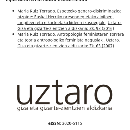
Maria Ruiz Torrado,
Espetxeko genero-diskriminazioa
hizpide: Euskal Herriko presondegietako atxiloen,
langileen eta elkarteetako kideen ikuspegiak
,
Uztaro.
Giza eta gizarte-zientzien aldizkaria: Zk. 98 (2016)
Maria Ruiz Torrado,
Antropologia feministaren sorrera
eta teoria antropologiko feminista nagusiak
,
Uztaro.
Giza eta gizarte-zientzien aldizkaria: Zk. 63 (2007)
eISSN
: 3020-5115