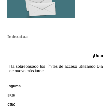
Indexatua
Inguma
ERIH
CIRC