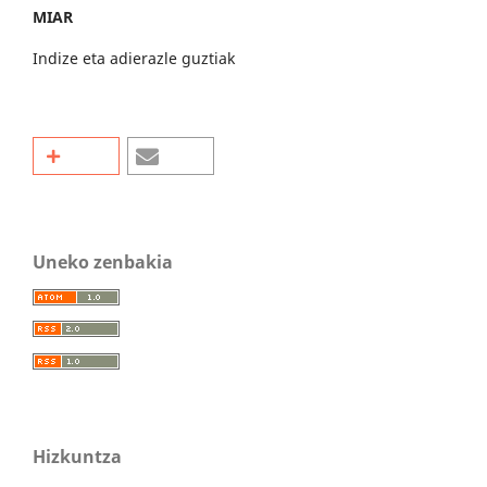
MIAR
Indize eta adierazle guztiak
Uneko zenbakia
Hizkuntza