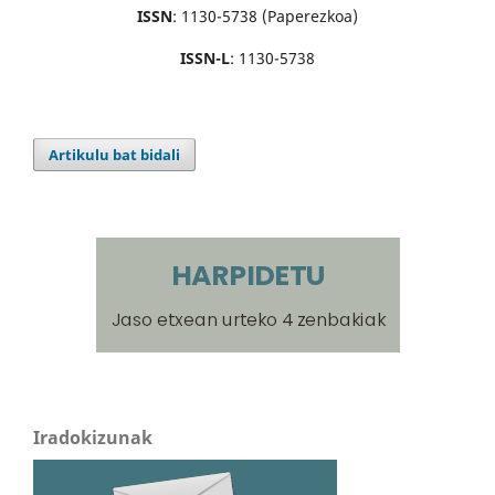
ISSN
: 1130-5738 (Paperezkoa)
ISSN-L
: 1130-5738
Artikulu bat bidali
Iradokizunak