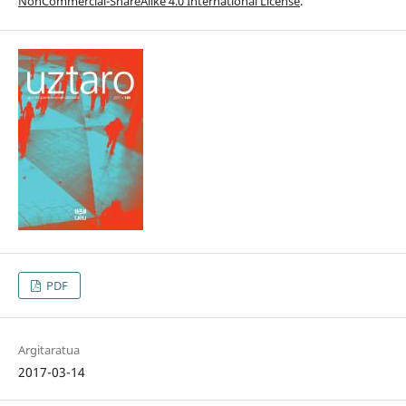
NonCommercial-ShareAlike 4.0 International License
.
PDF
Argitaratua
2017-03-14