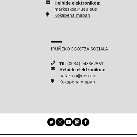
Helbide elektronikoa:
markeskoa@ueu.eus
Kokapena mapan
IRUÑEKO EGOITZA SOZIALA
Tlf:
(0034) 948362563
Helbide elektronikoa:
nafarroa@ueu.eus
Kokapena mapan