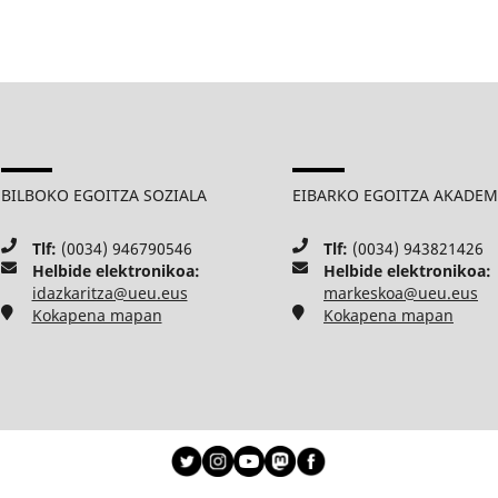
BILBOKO EGOITZA SOZIALA
EIBARKO EGOITZA AKADE
Tlf:
(0034) 946790546
Tlf:
(0034) 943821426
Helbide elektronikoa:
Helbide elektronikoa:
idazkaritza@ueu.eus
markeskoa@ueu.eus
Kokapena mapan
Kokapena mapan