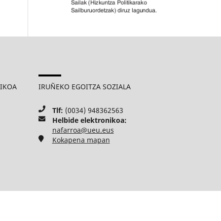
MIKOA
IRUÑEKO EGOITZA SOZIALA
Tlf:
(0034) 948362563
Helbide elektronikoa:
nafarroa@ueu.eus
Kokapena mapan