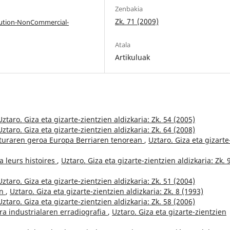
Zenbakia
Zk. 71 (2009)
bution-NonCommercial-
Atala
Artikuluak
Uztaro. Giza eta gizarte-zientzien aldizkaria: Zk. 54 (2005)
Uztaro. Giza eta gizarte-zientzien aldizkaria: Zk. 64 (2008)
turaren geroa Europa Berriaren tenorean
,
Uztaro. Giza eta gizarte
a leurs histoires
,
Uztaro. Giza eta gizarte-zientzien aldizkaria: Zk. 
Uztaro. Giza eta gizarte-zientzien aldizkaria: Zk. 51 (2004)
an
,
Uztaro. Giza eta gizarte-zientzien aldizkaria: Zk. 8 (1993)
Uztaro. Giza eta gizarte-zientzien aldizkaria: Zk. 58 (2006)
ura industrialaren erradiografia
,
Uztaro. Giza eta gizarte-zientzien