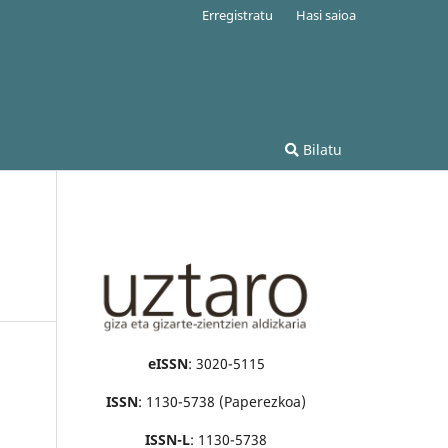
Erregistratu
Hasi saioa
Bilatu
eISSN
: 3020-5115
ISSN
: 1130-5738 (Paperezkoa)
ISSN-L
: 1130-5738