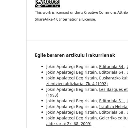
This work is licensed under a
Creative Commons Attri
ShareAlike 4.0 International License
.
Egile beraren artikulu irakurrienak
Jokin Apalategi Begiristain,
Editoriala 54
,
Jokin Apalategi Begiristain,
Editoriala 64
,
Jokin Apalategi Begiristain,
Euskarazko kul
zientzien aldizkaria: Zk. 4 (1992)
Jokin Apalategi Begiristain,
Les Basques et
(1993)
Jokin Apalategi Begiristain,
Editoriala 51
,
Jokin Apalategi Begiristain,
Iraultza Helet
Jokin Apalategi Begiristain,
Editoriala 58
,
Jokin Apalategi Begiristain,
Goierriko egit
aldizkaria: Zk. 68 (2009)