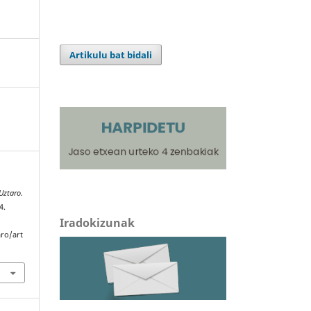
Artikulu bat bidali
Uztaro.
4.
Iradokizunak
aro/art