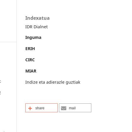
Indexatua
IDR Dialnet
Inguma
ERIH
CIRC
MIAR
-
Indize eta adierazle guztiak
9
share
mail