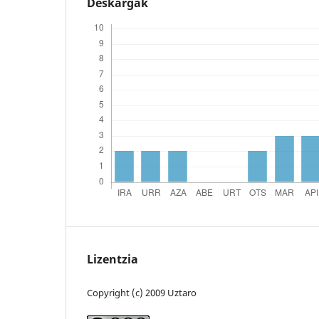
Deskargak
Lizentzia
Copyright (c) 2009 Uztaro