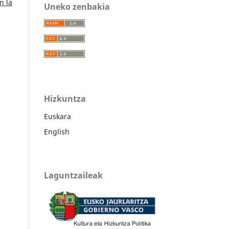
n la
Uneko zenbakia
Hizkuntza
Euskara
English
Laguntzaileak