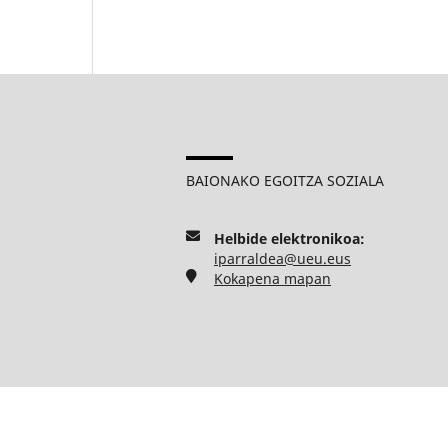
BAIONAKO EGOITZA SOZIALA
Helbide elektronikoa:
iparraldea@ueu.eus
Kokapena mapan