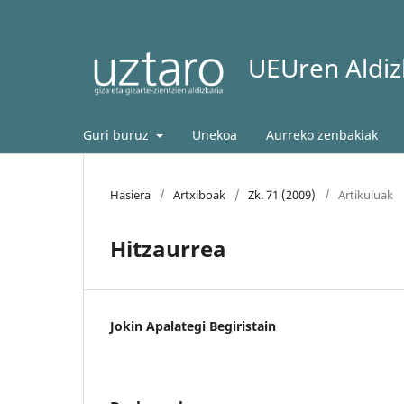
UEUren Aldizk
Guri buruz
Unekoa
Aurreko zenbakiak
Hasiera
/
Artxiboak
/
Zk. 71 (2009)
/
Artikuluak
Hitzaurrea
Jokin Apalategi Begiristain