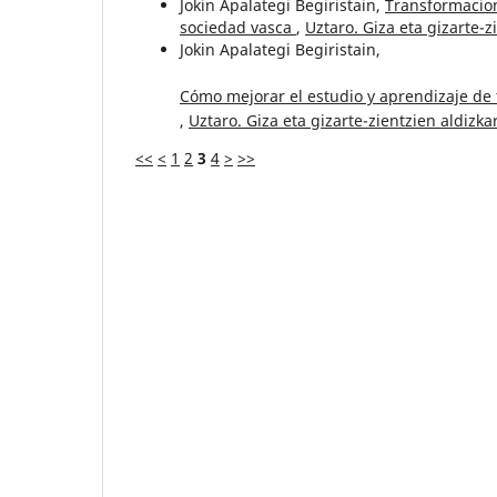
Jokin Apalategi Begiristain,
Transformacion
sociedad vasca
,
Uztaro. Giza eta gizarte-z
Jokin Apalategi Begiristain,
Cómo mejorar el estudio y aprendizaje de t
,
Uztaro. Giza eta gizarte-zientzien aldizkar
<<
<
1
2
3
4
>
>>