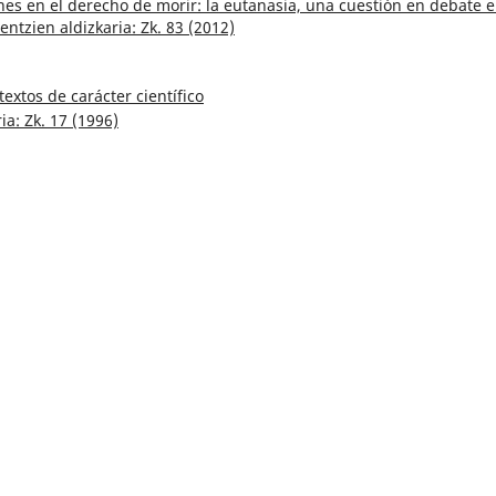
es en el derecho de morir: la eutanasia, una cuestión en debate e
ientzien aldizkaria: Zk. 83 (2012)
extos de carácter científico
ia: Zk. 17 (1996)