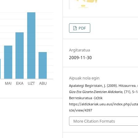
PDF
Argitaratua
2009-11-30
Aipuak nola egin
Apalategi Begiristain, J. (2009). Hitzaurrea.
Giza Eta Gizarte-Zientzien Aldizkaria
, (71), 5–1
Berreskuratua -(e)tik
https://aldizkariak.ueu.eus/index.php/uzt
icle/view/4397
More Citation Formats