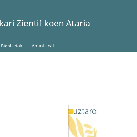
ari Zientifikoen Ataria
Bidalketak
Anuntzioak