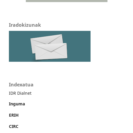
Iradokizunak
Indexatua
IDR Dialnet
Inguma
ERIH
CIRC