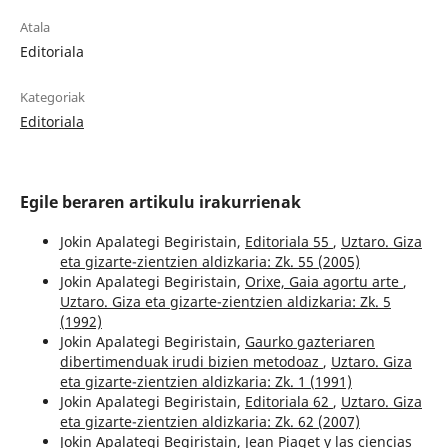
Atala
Editoriala
Kategoriak
Editoriala
Egile beraren artikulu irakurrienak
Jokin Apalategi Begiristain,
Editoriala 55
,
Uztaro. Giza
eta gizarte-zientzien aldizkaria: Zk. 55 (2005)
Jokin Apalategi Begiristain,
Orixe, Gaia agortu arte
,
Uztaro. Giza eta gizarte-zientzien aldizkaria: Zk. 5
(1992)
Jokin Apalategi Begiristain,
Gaurko gazteriaren
dibertimenduak irudi bizien metodoaz
,
Uztaro. Giza
eta gizarte-zientzien aldizkaria: Zk. 1 (1991)
Jokin Apalategi Begiristain,
Editoriala 62
,
Uztaro. Giza
eta gizarte-zientzien aldizkaria: Zk. 62 (2007)
Jokin Apalategi Begiristain,
Jean Piaget y las ciencias