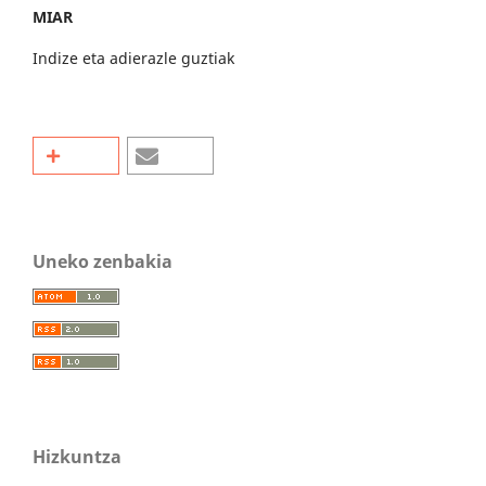
MIAR
Indize eta adierazle guztiak
Uneko zenbakia
Hizkuntza