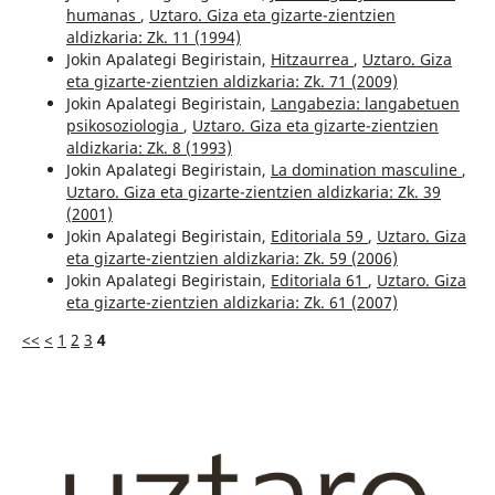
humanas
,
Uztaro. Giza eta gizarte-zientzien
aldizkaria: Zk. 11 (1994)
Jokin Apalategi Begiristain,
Hitzaurrea
,
Uztaro. Giza
eta gizarte-zientzien aldizkaria: Zk. 71 (2009)
Jokin Apalategi Begiristain,
Langabezia: langabetuen
psikosoziologia
,
Uztaro. Giza eta gizarte-zientzien
aldizkaria: Zk. 8 (1993)
Jokin Apalategi Begiristain,
La domination masculine
,
Uztaro. Giza eta gizarte-zientzien aldizkaria: Zk. 39
(2001)
Jokin Apalategi Begiristain,
Editoriala 59
,
Uztaro. Giza
eta gizarte-zientzien aldizkaria: Zk. 59 (2006)
Jokin Apalategi Begiristain,
Editoriala 61
,
Uztaro. Giza
eta gizarte-zientzien aldizkaria: Zk. 61 (2007)
<<
<
1
2
3
4