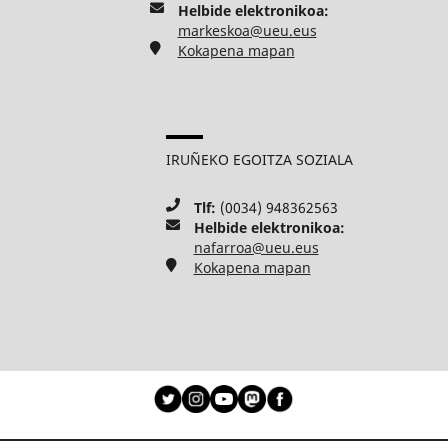
Helbide elektronikoa:
markeskoa@ueu.eus
Kokapena mapan
IRUÑEKO EGOITZA SOZIALA
Tlf:
(0034) 948362563
Helbide elektronikoa:
nafarroa@ueu.eus
Kokapena mapan