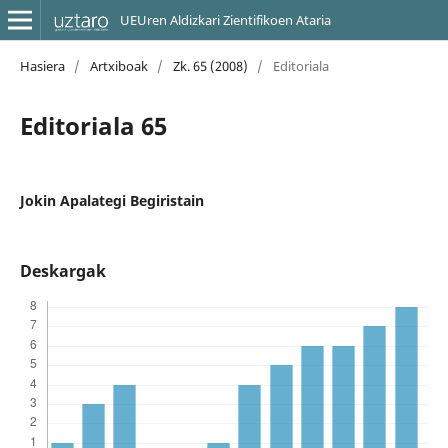
UEUren Aldizkari Zientifikoen Ataria
Hasiera
/
Artxiboak
/
Zk. 65 (2008)
/
Editoriala
Editoriala 65
Jokin Apalategi Begiristain
Deskargak