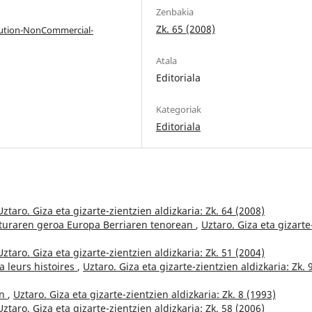
Zenbakia
Zk. 65 (2008)
bution-NonCommercial-
Atala
Editoriala
Kategoriak
Editoriala
Uztaro. Giza eta gizarte-zientzien aldizkaria: Zk. 64 (2008)
turaren geroa Europa Berriaren tenorean
,
Uztaro. Giza eta gizarte
Uztaro. Giza eta gizarte-zientzien aldizkaria: Zk. 51 (2004)
a leurs histoires
,
Uztaro. Giza eta gizarte-zientzien aldizkaria: Zk. 
an
,
Uztaro. Giza eta gizarte-zientzien aldizkaria: Zk. 8 (1993)
Uztaro. Giza eta gizarte-zientzien aldizkaria: Zk. 58 (2006)