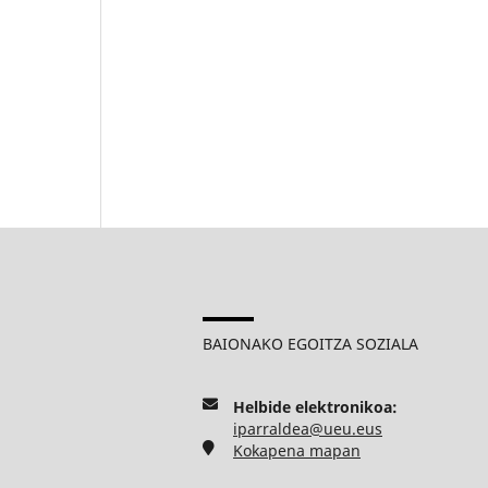
BAIONAKO EGOITZA SOZIALA
Helbide elektronikoa:
iparraldea@ueu.eus
Kokapena mapan