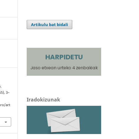
Artikulu bat bidali
5.
(65), 3–
Iradokizunak
aro/art