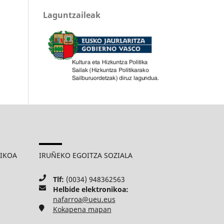
Laguntzaileak
MIKOA
IRUÑEKO EGOITZA SOZIALA
Tlf:
(0034) 948362563
Helbide elektronikoa:
nafarroa@ueu.eus
Kokapena mapan