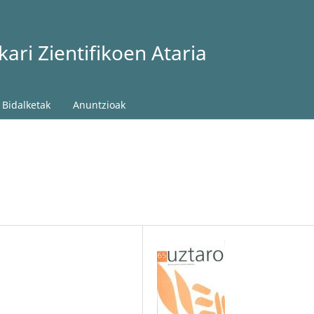
ari Zientifikoen Ataria
Bidalketak
Anuntzioak