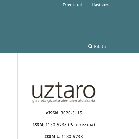
Erregistratu
Hasi saioa
Bilatu
eISSN
: 3020-5115
ISSN
: 1130-5738 (Paperezkoa)
ISSN-L
: 1130-5738