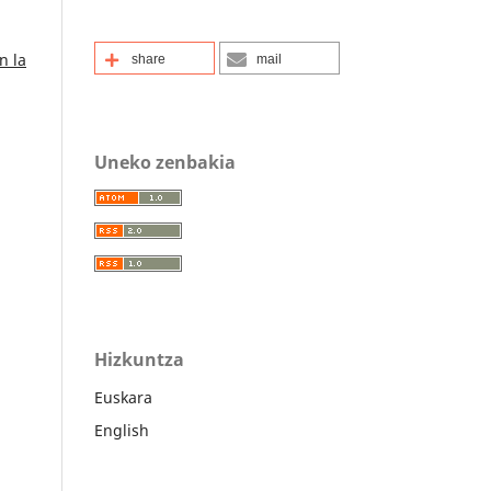
n la
share
mail
Uneko zenbakia
Hizkuntza
Euskara
English