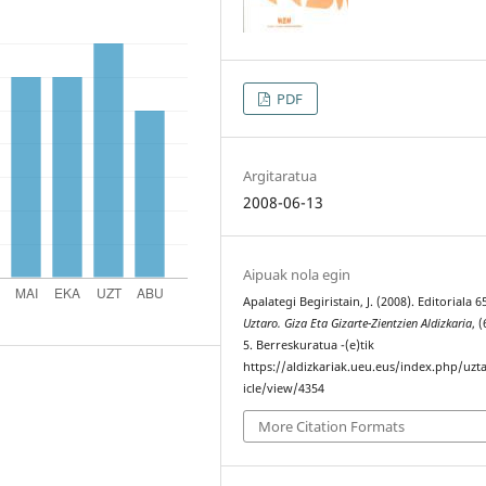
PDF
Argitaratua
2008-06-13
Aipuak nola egin
Apalategi Begiristain, J. (2008). Editoriala 6
Uztaro. Giza Eta Gizarte-Zientzien Aldizkaria
, 
5. Berreskuratua -(e)tik
https://aldizkariak.ueu.eus/index.php/uzt
icle/view/4354
More Citation Formats