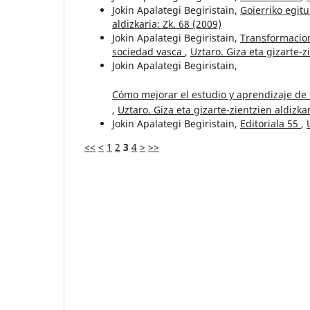
Jokin Apalategi Begiristain,
Goierriko egit
aldizkaria: Zk. 68 (2009)
Jokin Apalategi Begiristain,
Transformacion
sociedad vasca
,
Uztaro. Giza eta gizarte-z
Jokin Apalategi Begiristain,
Cómo mejorar el estudio y aprendizaje de t
,
Uztaro. Giza eta gizarte-zientzien aldizkar
Jokin Apalategi Begiristain,
Editoriala 55
,
<<
<
1
2
3
4
>
>>