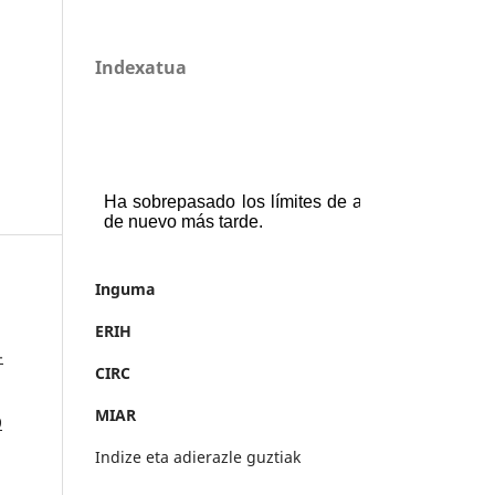
Indexatua
Inguma
ERIH
-
CIRC
MIAR
9
Indize eta adierazle guztiak