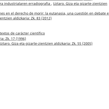
ura industrialaren erradiografia
,
Uztaro. Giza eta gizarte-zientzien
es en el derecho de morir: la eutanasia, una cuestión en debate e
ientzien aldizkaria: Zk. 83 (2012)
extos de carácter científico
ia: Zk. 17 (1996)
Uztaro. Giza eta gizarte-zientzien aldizkaria: Zk. 55 (2005)