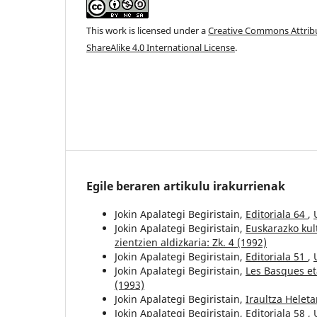
This work is licensed under a
Creative Commons Attri
ShareAlike 4.0 International License
.
Egile beraren artikulu irakurrienak
Jokin Apalategi Begiristain,
Editoriala 64
,
Jokin Apalategi Begiristain,
Euskarazko kul
zientzien aldizkaria: Zk. 4 (1992)
Jokin Apalategi Begiristain,
Editoriala 51
,
Jokin Apalategi Begiristain,
Les Basques et
(1993)
Jokin Apalategi Begiristain,
Iraultza Helet
Jokin Apalategi Begiristain,
Editoriala 58
,