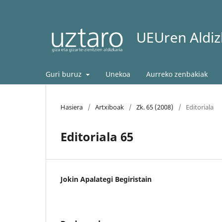
UEUren Aldizk
Guri buruz
Unekoa
Aurreko zenbakiak
Hasiera
/
Artxiboak
/
Zk. 65 (2008)
/
Editoriala
Editoriala 65
Jokin Apalategi Begiristain