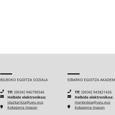
BILBOKO EGOITZA SOZIALA
EIBARKO EGOITZA AKADE
Tlf:
(0034) 946790546
Tlf:
(0034) 943821426
Helbide elektronikoa:
Helbide elektronikoa:
idazkaritza@ueu.eus
markeskoa@ueu.eus
Kokapena mapan
Kokapena mapan