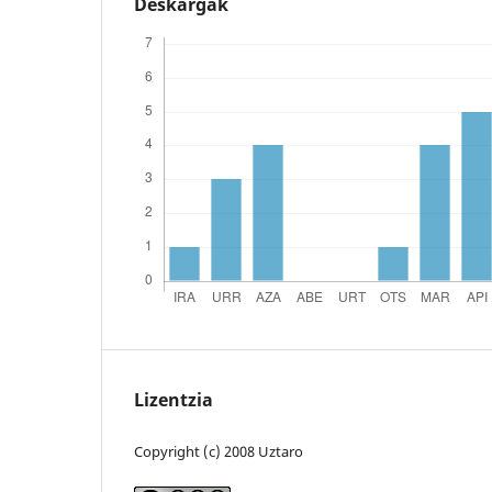
Deskargak
Lizentzia
Copyright (c) 2008 Uztaro