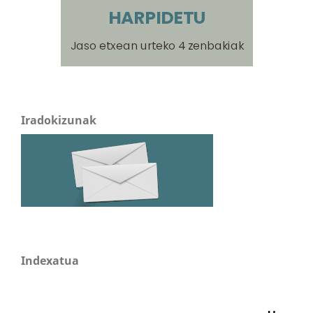
Iradokizunak
Indexatua