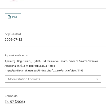
PDF
Argitaratua
2006-07-12
Aipuak nola egin
Apalategi Begiristain, J. (2006). Editoriala 57.
Uztaro. Giza Eta Gizarte-Zientzien
Aldizkaria
, (57), 3–9. Berreskuratua -(e)tik
https://aldizkariak.ueu.eus/index.php/uztaro/article/view/4199
More Citation Formats
Zenbakia
Zk. 57 (2006)