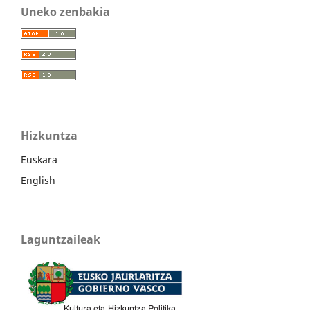
Uneko zenbakia
Hizkuntza
Euskara
English
Laguntzaileak