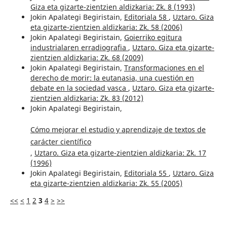
Giza eta gizarte-zientzien aldizkaria: Zk. 8 (1993)
Jokin Apalategi Begiristain,
Editoriala 58
,
Uztaro. Giza
eta gizarte-zientzien aldizkaria: Zk. 58 (2006)
Jokin Apalategi Begiristain,
Goierriko egitura
industrialaren erradiografia
,
Uztaro. Giza eta gizarte-
zientzien aldizkaria: Zk. 68 (2009)
Jokin Apalategi Begiristain,
Transformaciones en el
derecho de morir: la eutanasia, una cuestión en
debate en la sociedad vasca
,
Uztaro. Giza eta gizarte-
zientzien aldizkaria: Zk. 83 (2012)
Jokin Apalategi Begiristain,
Cómo mejorar el estudio y aprendizaje de textos de
carácter científico
,
Uztaro. Giza eta gizarte-zientzien aldizkaria: Zk. 17
(1996)
Jokin Apalategi Begiristain,
Editoriala 55
,
Uztaro. Giza
eta gizarte-zientzien aldizkaria: Zk. 55 (2005)
<<
<
1
2
3
4
>
>>