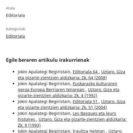
Atala
Editoriala
Kategoriak
Editoriala
Egile beraren artikulu irakurrienak
Jokin Apalategi Begiristain,
Editoriala 64
,
Uztaro. Giza
eta gizarte-zientzien aldizkaria: Zk. 64 (2008)
Jokin Apalategi Begiristain,
Euskarazko kulturaren
geroa Europa Berriaren tenorean
,
Uztaro. Giza eta
gizarte-zientzien aldizkaria: Zk. 4 (1992)
Jokin Apalategi Begiristain,
Editoriala 51
,
Uztaro. Giza
eta gizarte-zientzien aldizkaria: Zk. 51 (2004)
Jokin Apalategi Begiristain,
Les Basques eta leurs
histoires
,
Uztaro. Giza eta gizarte-zientzien aldizkaria:
Zk. 9 (1993)
Jokin Apalategi Begiristain,
Iraultza Heletan
,
Uztaro.