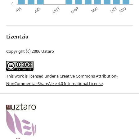
Lizentzia
Copyright (c) 2006 Uztaro
This work is licensed under a
Creative Commons Attribution-
NonCommercial-ShareAlike 4.0 International License
.