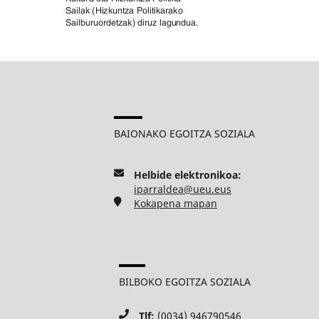
BAIONAKO EGOITZA SOZIALA
Helbide elektronikoa:
iparraldea@ueu.eus
Kokapena mapan
BILBOKO EGOITZA SOZIALA
Tlf:
(0034) 946790546