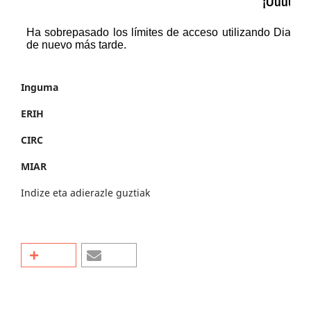
Inguma
ERIH
CIRC
MIAR
Indize eta adierazle guztiak