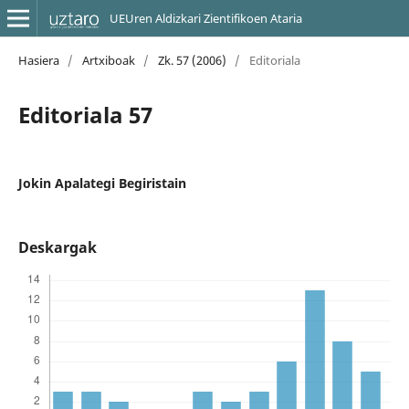
UEUren Aldizkari Zientifikoen Ataria
Hasiera
/
Artxiboak
/
Zk. 57 (2006)
/
Editoriala
Editoriala 57
Jokin Apalategi Begiristain
Deskargak