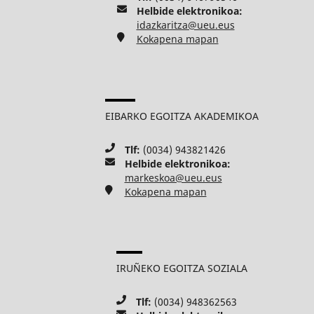
Helbide elektronikoa:
idazkaritza@ueu.eus
Kokapena mapan
EIBARKO EGOITZA AKADEMIKOA
Tlf:
(0034) 943821426
Helbide elektronikoa:
markeskoa@ueu.eus
Kokapena mapan
IRUÑEKO EGOITZA SOZIALA
Tlf:
(0034) 948362563