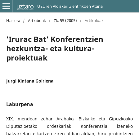
UEUren Aldizkari Zientifikoen Ataria
Hasiera
/
Artxiboak
/
Zk. 55 (2005)
/
Artikuluak
'Irurac Bat' Konferentzien
hezkuntza- eta kultura-
proiektuak
Jurgi Kintana Goiriena
Laburpena
XIX. mendean zehar Arabako, Bizkaiko eta Gipuzkoako
Diputazioetako ordezkariak Konferentzia izeneko
batzarretan elkartzen ziren aldian-aldian, hiru probintzien