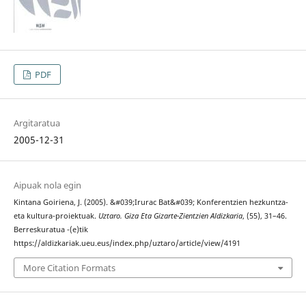
PDF
Argitaratua
2005-12-31
Aipuak nola egin
Kintana Goiriena, J. (2005). &#039;Irurac Bat&#039; Konferentzien hezkuntza-
eta kultura-proiektuak.
Uztaro. Giza Eta Gizarte-Zientzien Aldizkaria
, (55), 31–46.
Berreskuratua -(e)tik
https://aldizkariak.ueu.eus/index.php/uztaro/article/view/4191
More Citation Formats