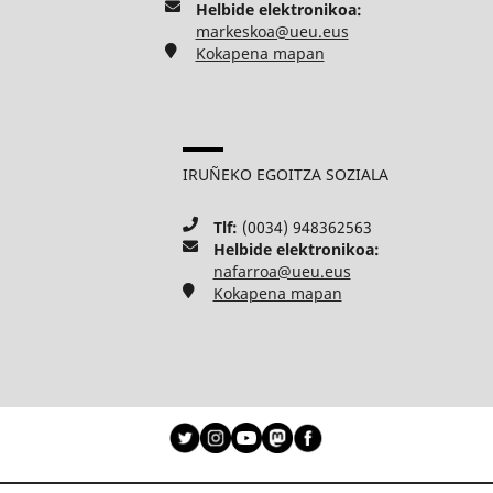
Helbide elektronikoa:
markeskoa@ueu.eus
Kokapena mapan
IRUÑEKO EGOITZA SOZIALA
Tlf:
(0034) 948362563
Helbide elektronikoa:
nafarroa@ueu.eus
Kokapena mapan