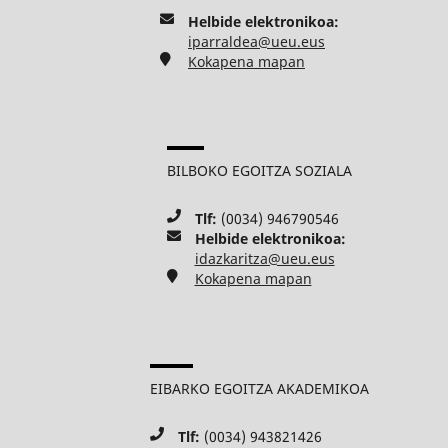
Helbide elektronikoa:
iparraldea@ueu.eus
Kokapena mapan
BILBOKO EGOITZA SOZIALA
Tlf:
(0034) 946790546
Helbide elektronikoa:
idazkaritza@ueu.eus
Kokapena mapan
EIBARKO EGOITZA AKADEMIKOA
Tlf:
(0034) 943821426