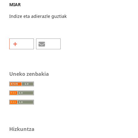
MIAR
Indize eta adierazle guztiak
Uneko zenbakia
Hizkuntza