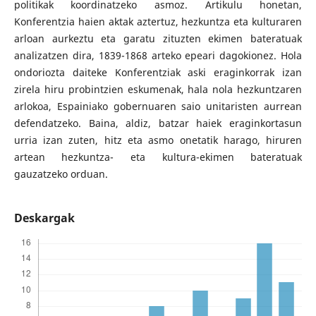
politikak koordinatzeko asmoz. Artikulu honetan,
Konferentzia haien aktak aztertuz, hezkuntza eta kulturaren
arloan aurkeztu eta garatu zituzten ekimen bateratuak
analizatzen dira, 1839-1868 arteko epeari dagokionez. Hola
ondoriozta daiteke Konferentziak aski eraginkorrak izan
zirela hiru probintzien eskumenak, hala nola hezkuntzaren
arlokoa, Espainiako gobernuaren saio unitaristen aurrean
defendatzeko. Baina, aldiz, batzar haiek eraginkortasun
urria izan zuten, hitz eta asmo onetatik harago, hiruren
artean hezkuntza- eta kultura-ekimen bateratuak
gauzatzeko orduan.
Deskargak