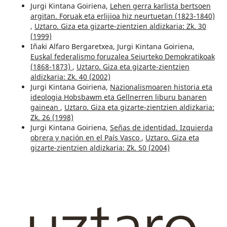
Jurgi Kintana Goiriena,
Lehen gerra karlista bertsoen
argitan. Foruak eta erlijioa hiz neurtuetan (1823-1840)
,
Uztaro. Giza eta gizarte-zientzien aldizkaria: Zk. 30
(1999)
Iñaki Alfaro Bergaretxea, Jurgi Kintana Goiriena,
Euskal federalismo foruzalea Seiurteko Demokratikoak
(1868-1873)
,
Uztaro. Giza eta gizarte-zientzien
aldizkaria: Zk. 40 (2002)
Jurgi Kintana Goiriena,
Nazionalismoaren historia eta
ideologia Hobsbawm eta Gellnerren liburu banaren
gainean
,
Uztaro. Giza eta gizarte-zientzien aldizkaria:
Zk. 26 (1998)
Jurgi Kintana Goiriena,
Señas de identidad. Izquierda
obrera y nación en el País Vasco
,
Uztaro. Giza eta
gizarte-zientzien aldizkaria: Zk. 50 (2004)