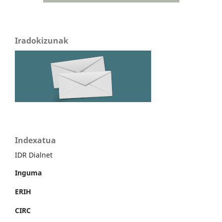
Iradokizunak
Indexatua
IDR Dialnet
Inguma
ERIH
CIRC