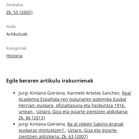
Zenbakia
Zk. 55 (2005)
Atala
Artikuluak
Kategoriak
Historia
Egile beraren artikulu irakurrienak
Jurgi Kintana Goiriena, Karmele Artetxe Sanchez,
Real
Academia Española-ren gutunaren polemika Euskal
Herrian: euskara, ofizialtasuna eta hezkuntza 1916.
urtean
,
Uztaro. Giza eta gizarte-zientzien aldizkaria:
Zk. 86 (2013)
Jurgi Kintana Goiriena,
Ba al zekien Sabino Aranak
euskaraz mintzatzen?
,
Uztaro. Giza eta gizarte-
zientzien aldizkaria: Zk. 63 (2007)