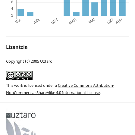
Lizentzia
Copyright (c) 2005 Uztaro
This work is licensed under a
Creative Commons Attribution-
NonCommercial-ShareAlike 4.0 International License
.