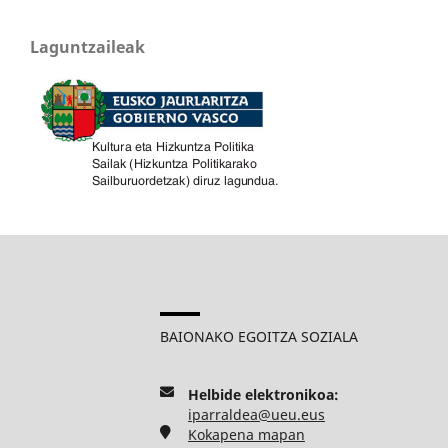
Laguntzaileak
BAIONAKO EGOITZA SOZIALA
Helbide elektronikoa:
iparraldea@ueu.eus
Kokapena mapan