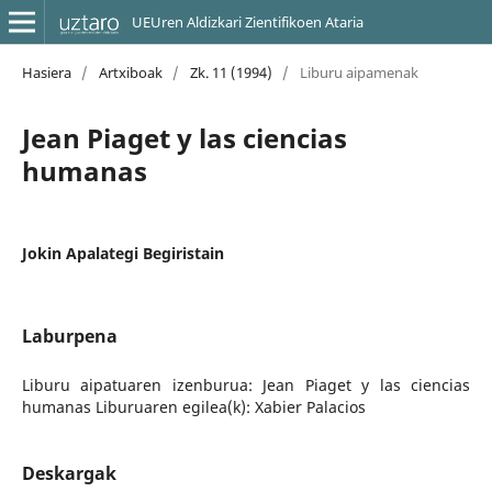
UEUren Aldizkari Zientifikoen Ataria
Hasiera
/
Artxiboak
/
Zk. 11 (1994)
/
Liburu aipamenak
Jean Piaget y las ciencias
humanas
Jokin Apalategi Begiristain
Laburpena
Liburu aipatuaren izenburua: Jean Piaget y las ciencias
humanas Liburuaren egilea(k): Xabier Palacios
Deskargak