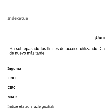
Indexatua
Inguma
ERIH
CIRC
MIAR
Indize eta adierazle guztiak