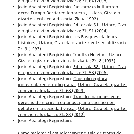
eta gizarte-zientzien aldizkaria: Zk. 64 (2008)
Jokin Apalategi Begiristain,
Euskarazko kulturaren
geroa Europa Berriaren tenorean
,
Uztaro. Giza eta
gizarte-zientzien aldizkaria: Zk. 4 (1992)
Jokin Apalategi Begiristain,
Editoriala 51
,
Uztaro. Giza
eta gizarte-zientzien aldizkaria: Zk. 51 (2004)
Jokin Apalategi Begiristain,
Les Basques eta leurs
histoires
,
Uztaro. Giza eta gizarte-zientzien aldizkaria:
Zk. 9 (1993)
Jokin Apalategi Begiristain,
Iraultza Heletan
,
Uztaro.
Giza eta gizarte-zientzien aldizkaria: Zk. 8 (1993)
Jokin Apalategi Begiristain,
Editoriala 58
,
Uztaro. Giza
eta gizarte-zientzien aldizkaria: Zk. 58 (2006)
Jokin Apalategi Begiristain,
Goierriko egitura
industrialaren erradiografia
,
Uztaro. Giza eta gizarte-
zientzien aldizkaria: Zk. 68 (2009)
Jokin Apalategi Begiristain,
Transformaciones en el
derecho de morir: la eutanasia, una cuestión en
debate en la sociedad vasca
,
Uztaro. Giza eta gizarte-
zientzien aldizkaria: Zk. 83 (2012)
Jokin Apalategi Begiristain,
Cómo mejorar el estudio y aprendizaje de textos de