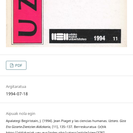
PDF
Argitaratua
1994-07-18
Aipuak nola egin
Apalategi Begiristain, J. (1994). Jean Piaget y las ciencias humanas.
Uztaro. Giza
Eta Gizarte-Zientzien Aldizkaria
, (11), 135–137. Berreskuratua -(e)tik
https://aldizkariak.ueu.eus/index.php/uztaro/article/view/3787