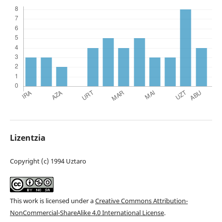
Lizentzia
Copyright (c) 1994 Uztaro
This work is licensed under a
Creative Commons Attribution-
NonCommercial-ShareAlike 4.0 International License
.