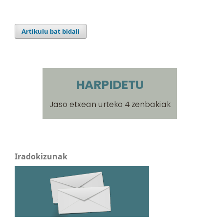
Artikulu bat bidali
Iradokizunak