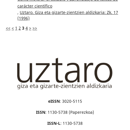
carácter científico
,
Uztaro. Giza eta gizarte-zientzien aldizkaria: Zk. 17
(1996)
<<
<
1
2
3
4
>
>>
eISSN
: 3020-5115
ISSN
: 1130-5738 (Paperezkoa)
ISSN-L
: 1130-5738