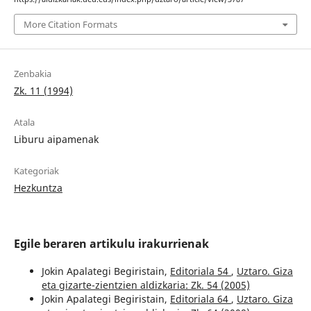
More Citation Formats
Zenbakia
Zk. 11 (1994)
Atala
Liburu aipamenak
Kategoriak
Hezkuntza
Egile beraren artikulu irakurrienak
Jokin Apalategi Begiristain,
Editoriala 54
,
Uztaro. Giza
eta gizarte-zientzien aldizkaria: Zk. 54 (2005)
Jokin Apalategi Begiristain,
Editoriala 64
,
Uztaro. Giza