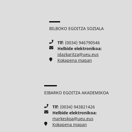
BILBOKO EGOITZA SOZIALA
Tlf:
(0034) 946790546
Helbide elektronikoa:
idazkaritza@ueu.eus
Kokapena mapan
EIBARKO EGOITZA AKADEMIKOA
Tlf:
(0034) 943821426
Helbide elektronikoa:
markeskoa@ueu.eus
Kokapena mapan