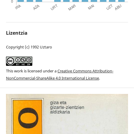
Lizentzia
Copyright (c) 1992 Uztaro
This work is licensed under a
Creative Commons Attribution-
NonCommercial-ShareAlike 4.0 International License
.