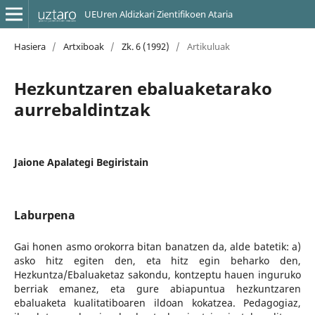
UEUren Aldizkari Zientifikoen Ataria
Hasiera
/
Artxiboak
/
Zk. 6 (1992)
/
Artikuluak
Hezkuntzaren ebaluaketarako
aurrebaldintzak
Jaione Apalategi Begiristain
Laburpena
Gai honen asmo orokorra bitan banatzen da, alde batetik: a)
asko hitz egiten den, eta hitz egin beharko den,
Hezkuntza/Ebaluaketaz sakondu, kontzeptu hauen inguruko
berriak emanez, eta gure abiapuntua hezkuntzaren
ebaluaketa kualitatiboaren ildoan kokatzea. Pedagogiaz,