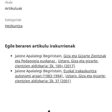
Atala
Artikuluak
Kategoriak
Hezkuntza
Egile beraren artikulu irakurrienak
Jaione Apalategi Begiristain,
Giza eta Gizarte Zientziak
eta Pedagogia euskaraz
,
Uztaro. Giza eta gizarte-
zientzien aldizkaria: Zk. 100+ (2017)
Jaione Apalategi Begiristain,
Euskal irakaskuntza
autonomi aroan (1983-1994)
,
Uztaro. Giza eta gizarte-
zientzien aldizkaria: Zk. 37 (2001)