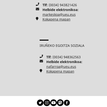
Tlf:
(0034) 943821426
Helbide elektronikoa:
markeskoa@ueu.eus
Kokapena mapan
IRUÑEKO EGOITZA SOZIALA
Tlf:
(0034) 948362563
Helbide elektronikoa:
nafarroa@ueu.eus
Kokapena mapan