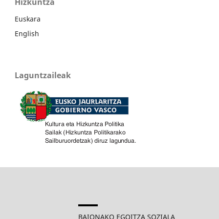
Hizkuntza
Euskara
English
Laguntzaileak
BAIONAKO EGOITZA SOZIALA