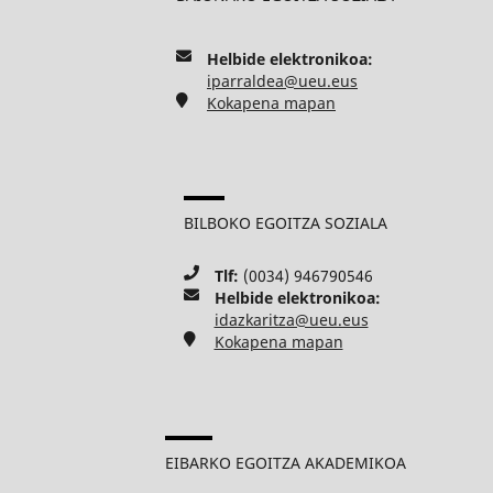
Helbide elektronikoa:
iparraldea@ueu.eus
Kokapena mapan
BILBOKO EGOITZA SOZIALA
Tlf:
(0034) 946790546
Helbide elektronikoa:
idazkaritza@ueu.eus
Kokapena mapan
EIBARKO EGOITZA AKADEMIKOA