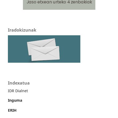
Iradokizunak
Indexatua
IDR Dialnet
Inguma
ERIH