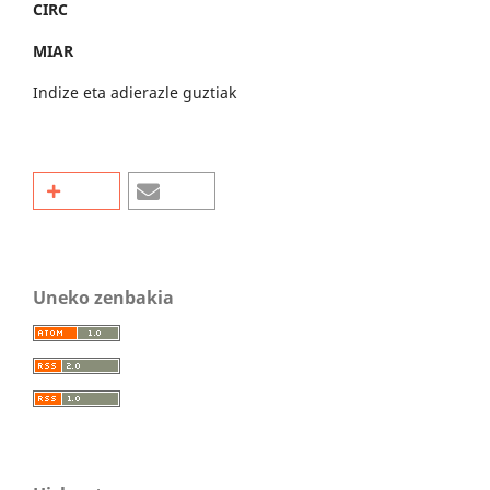
CIRC
MIAR
Indize eta adierazle guztiak
Uneko zenbakia