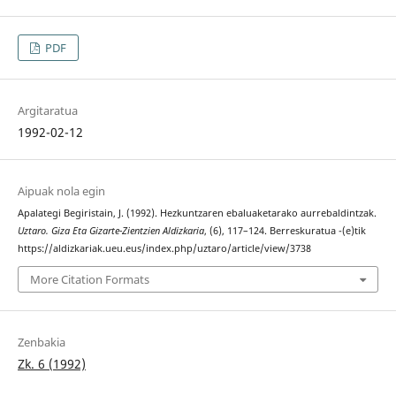
PDF
Argitaratua
1992-02-12
Aipuak nola egin
Apalategi Begiristain, J. (1992). Hezkuntzaren ebaluaketarako aurrebaldintzak.
Uztaro. Giza Eta Gizarte-Zientzien Aldizkaria
, (6), 117–124. Berreskuratua -(e)tik
https://aldizkariak.ueu.eus/index.php/uztaro/article/view/3738
More Citation Formats
Zenbakia
Zk. 6 (1992)