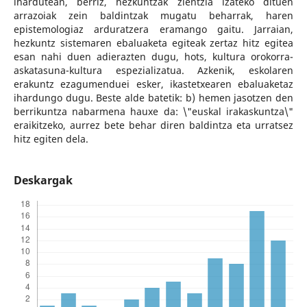
ihardutean, berriz, hezkuntzak zientzia izateko dituen
arrazoiak zein baldintzak mugatu beharrak, haren
epistemologiaz arduratzera eramango gaitu. Jarraian,
hezkuntz sistemaren ebaluaketa egiteak zertaz hitz egitea
esan nahi duen adierazten dugu, hots, kultura orokorra-
askatasuna-kultura espezializatua. Azkenik, eskolaren
erakuntz ezagumenduei esker, ikastetxearen ebaluaketaz
ihardungo dugu. Beste alde batetik: b) hemen jasotzen den
berrikuntza nabarmena hauxe da: \"euskal irakaskuntza\"
eraikitzeko, aurrez bete behar diren baldintza eta urratsez
hitz egiten dela.
Deskargak