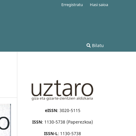
Erregistratu
Hasi saioa
Bilatu
eISSN
: 3020-5115
ISSN
: 1130-5738 (Paperezkoa)
ISSN-L
: 1130-5738