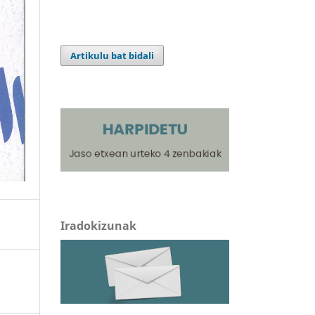
Artikulu bat bidali
Iradokizunak