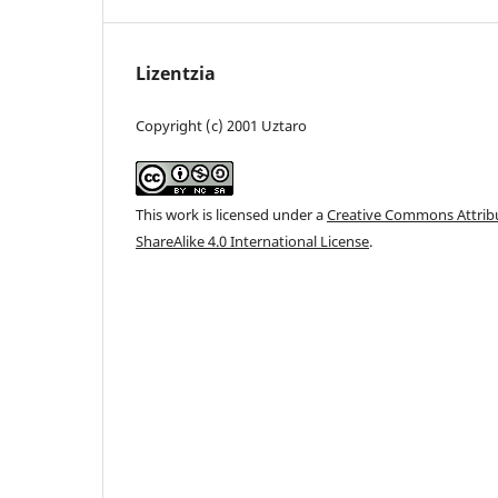
Lizentzia
Copyright (c) 2001 Uztaro
This work is licensed under a
Creative Commons Attri
ShareAlike 4.0 International License
.