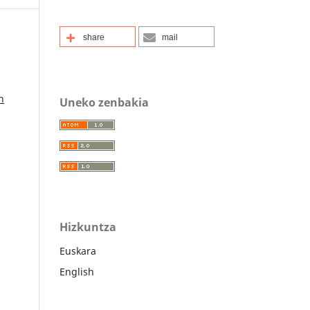
share
mail
n
Uneko zenbakia
Hizkuntza
Euskara
English