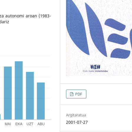
tza autonomi aroan (1983-
dariz
PDF
Argitaratua
2001-07-27