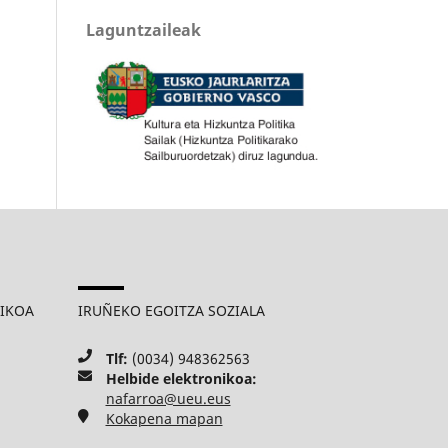
Laguntzaileak
MIKOA
IRUÑEKO EGOITZA SOZIALA
Tlf:
(0034) 948362563
Helbide elektronikoa:
nafarroa@ueu.eus
Kokapena mapan