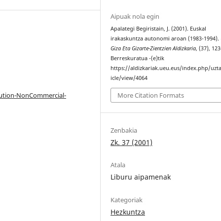
Aipuak nola egin
Apalategi Begiristain, J. (2001). Euskal
irakaskuntza autonomi aroan (1983-1994).
Giza Eta Gizarte-Zientzien Aldizkaria
, (37), 12
Berreskuratua -(e)tik
https://aldizkariak.ueu.eus/index.php/uzt
icle/view/4064
bution-NonCommercial-
More Citation Formats
Zenbakia
Zk. 37 (2001)
Atala
Liburu aipamenak
Kategoriak
Hezkuntza