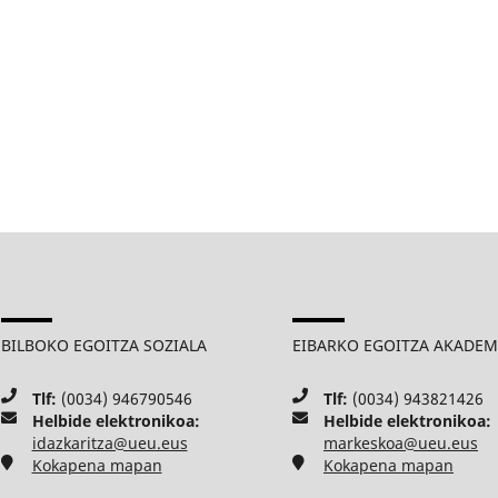
BILBOKO EGOITZA SOZIALA
EIBARKO EGOITZA AKADE
Tlf:
(0034) 946790546
Tlf:
(0034) 943821426
Helbide elektronikoa:
Helbide elektronikoa:
idazkaritza@ueu.eus
markeskoa@ueu.eus
Kokapena mapan
Kokapena mapan