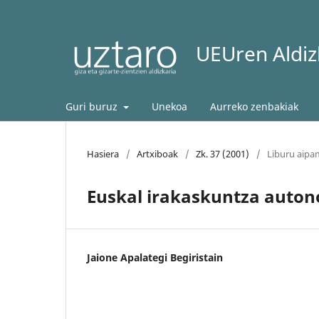
UEUren Aldizk
Guri buruz
Unekoa
Aurreko zenbakiak
Hasiera
/
Artxiboak
/
Zk. 37 (2001)
/
Liburu aip
Euskal irakaskuntza auton
Jaione Apalategi Begiristain