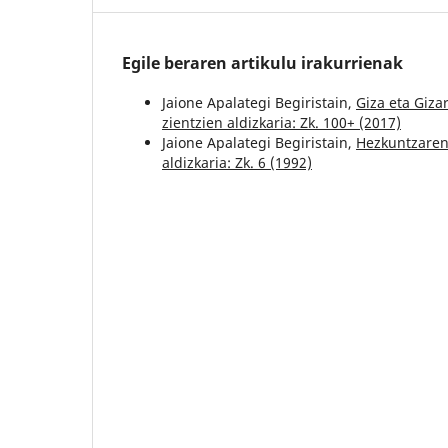
Egile beraren artikulu irakurrienak
Jaione Apalategi Begiristain,
Giza eta Giza
zientzien aldizkaria: Zk. 100+ (2017)
Jaione Apalategi Begiristain,
Hezkuntzaren
aldizkaria: Zk. 6 (1992)