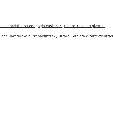
rte Zientziak eta Pedagogia euskaraz
,
Uztaro. Giza eta gizarte-
 ebaluaketarako aurrebaldintzak
,
Uztaro. Giza eta gizarte-zientzie