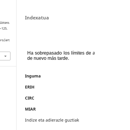
Indexatua
Uztaro.
3–125.
aro/art
Inguma
ERIH
CIRC
MIAR
Indize eta adierazle guztiak