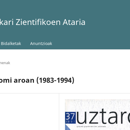
ari Zientifikoen Ataria
Bidalketak
Anuntzioak
amenak
omi aroan (1983-1994)