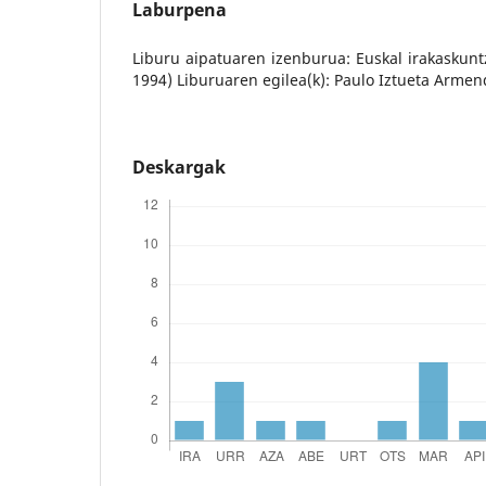
Laburpena
Liburu aipatuaren izenburua: Euskal irakaskun
1994) Liburuaren egilea(k): Paulo Iztueta Armen
Deskargak