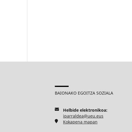
BAIONAKO EGOITZA SOZIALA
Helbide elektronikoa:
iparraldea@ueu.eus
Kokapena mapan