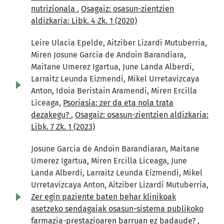
nutrizionala
,
Osagaiz: osasun-zientzien
aldizkaria: Libk. 4 Zk. 1 (2020)
Leire Ulacia Epelde, Aitziber Lizardi Mutuberria,
Miren Josune Garcia de Andoin Barandiara,
Maitane Umerez Igartua, June Landa Alberdi,
Larraitz Leunda Eizmendi, Mikel Urretavizcaya
Anton, Idoia Beristain Aramendi, Miren Ercilla
Liceaga,
Psoriasia: zer da eta nola trata
dezakegu?
,
Osagaiz: osasun-zientzien aldizkaria:
Libk. 7 Zk. 1 (2023)
Josune Garcia de Andoin Barandiaran, Maitane
Umerez Igartua, Miren Ercilla Liceaga, June
Landa Alberdi, Larraitz Leunda Eizmendi, Mikel
Urretavizcaya Anton, Aitziber Lizardi Mutuberria,
Zer egin paziente baten behar klinikoak
asetzeko sendagaiak osasun-sistema publikoko
farmazia-prestazioaren barruan ez badaude?
,