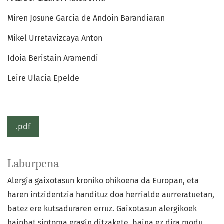
Miren Josune Garcia de Andoin Barandiaran
Mikel Urretavizcaya Anton
Idoia Beristain Aramendi
Leire Ulacia Epelde
.pdf
Laburpena
Alergia gaixotasun kroniko ohikoena da Europan, eta
haren intzidentzia handituz doa herrialde aurreratuetan,
batez ere kutsaduraren erruz. Gaixotasun alergikoek
hainbat sintoma eragin ditzakete, baina ez dira modu