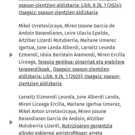
osasun-zientzien aldizkaria: Libk. 8 Zk. 1 (2024):
Osagaiz: osasun-zientzien aldizkaria
Mikel Urretavizcaya, Miren Josune Garcia de
Andoin Barandiaran, Leire Ulacia Epelde,
Aitziber Lizardi Mutuberria, Maitane Umerez
Igartua, June Landa Alberdi, Larraitz Leunda
Ezmendi, Idoia Beristain Aramendi, Miren Ercilla
Liceaga,
Terapia genikoa: oinarriak eta erabilera
terapeutikoak
,
Osagaiz: osasun-zientzien
aldizkaria: Libk. 9 Zk. 1 (2025): Osagaiz: osasun-
zientzien aldizkaria
Larraitz Eizmendi Leunda, June Alberdi Landa,
Miren Liceaga Ercilla, Maitane Igartua Umerez,
Mikel Anton Urretavizcaya, Miren Josune
Barandiaran Garcia de Andoin, Aitziber
Mutuberria Lizardi,
Nutrizioaren garrantzia
alboko esklerosi amiotrofikoan: arreta