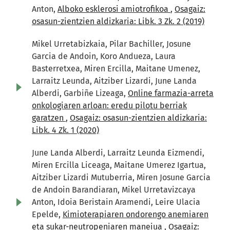
Anton,
Alboko esklerosi amiotrofikoa
,
Osagaiz:
osasun-zientzien aldizkaria: Libk. 3 Zk. 2 (2019)
Mikel Urretabizkaia, Pilar Bachiller, Josune
Garcia de Andoin, Koro Andueza, Laura
Basterretxea, Miren Ercilla, Maitane Umenez,
Larraitz Leunda, Aitziber Lizardi, June Landa
Alberdi, Garbiñe Lizeaga,
Online farmazia-arreta
onkologiaren arloan: eredu pilotu berriak
garatzen
,
Osagaiz: osasun-zientzien aldizkaria:
Libk. 4 Zk. 1 (2020)
June Landa Alberdi, Larraitz Leunda Eizmendi,
Miren Ercilla Liceaga, Maitane Umerez Igartua,
Aitziber Lizardi Mutuberria, Miren Josune Garcia
de Andoin Barandiaran, Mikel Urretavizcaya
Anton, Idoia Beristain Aramendi, Leire Ulacia
Epelde,
Kimioterapiaren ondorengo anemiaren
eta sukar-neutropeniaren maneiua
,
Osagaiz: