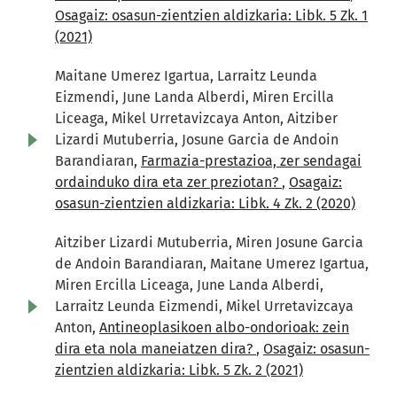
Osagaiz: osasun-zientzien aldizkaria: Libk. 5 Zk. 1
(2021)
Maitane Umerez Igartua, Larraitz Leunda
Eizmendi, June Landa Alberdi, Miren Ercilla
Liceaga, Mikel Urretavizcaya Anton, Aitziber
Lizardi Mutuberria, Josune Garcia de Andoin
Barandiaran,
Farmazia-prestazioa, zer sendagai
ordainduko dira eta zer preziotan?
,
Osagaiz:
osasun-zientzien aldizkaria: Libk. 4 Zk. 2 (2020)
Aitziber Lizardi Mutuberria, Miren Josune Garcia
de Andoin Barandiaran, Maitane Umerez Igartua,
Miren Ercilla Liceaga, June Landa Alberdi,
Larraitz Leunda Eizmendi, Mikel Urretavizcaya
Anton,
Antineoplasikoen albo-ondorioak: zein
dira eta nola maneiatzen dira?
,
Osagaiz: osasun-
zientzien aldizkaria: Libk. 5 Zk. 2 (2021)