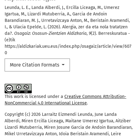
Leunda, L. E., Landa Alberdi, J., Ercilla Liceaga, M., Umerez
Igartua, M., Lizardi Mutuberria, A., Garcia de Andoin
Barandiaran, M. J., Urretavizcaya Anton, M., Beristain Aramendi,
I., & Ulacia Epelde, L. (2026). Alergia, zer da eta nola tratatzen
da?.
Osagaiz: Osasun-Zientzien Aldizkaria
,
9
(2). Berreskuratua -
(e)tik
https://aldizkariak.ueu.eus/index.php/osagaiz/article/view/607
0
More Citation Formats
This work is licensed under a
Creative Commons Attribution-
NonCommercial 4.0 International License
.
Copyright (c) 2026 Larraitz Eizmendi Leunda, June Landa
Alberdi, Miren Ercilla Liceaga, Maitane Umerez Igartua, Aitziber
Lizardi Mutuberria, Miren Josune Garcia de Andoin Barandiaran,
Mikel Urretavizcaya Anton, Idoia Beristain Aramendi, Leire