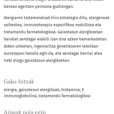
berean agertzen pertsona guztiengan.
Alergiaren tratamenduak hiru estrategia ditu, alergenoak
saihestea, immunoterapia espezifikoa erabiltzea eta
tratamendu farmakologikoa. Gaixotasun alergikoetan
hainbat sendagai erabili izan dira azken hamarkadetan.
Azken urteetan, ingeniaritza genetikoaren teknikan
aurrerapen handia egin da, eta sendagai berriei atea
ireki diegu gaixotasun alergikoetan.
Gako-hitzak
alergia
gaixotasun alergikoak
histamina
E
immunoglobulina
tratamendu farmakologikoa
Aipuak nola egin