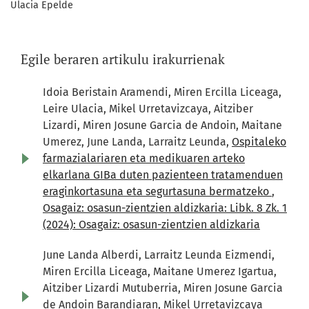
Ulacia Epelde
Egile beraren artikulu irakurrienak
Idoia Beristain Aramendi, Miren Ercilla Liceaga,
Leire Ulacia, Mikel Urretavizcaya, Aitziber
Lizardi, Miren Josune Garcia de Andoin, Maitane
Umerez, June Landa, Larraitz Leunda,
Ospitaleko
farmazialariaren eta medikuaren arteko
elkarlana GIBa duten pazienteen tratamenduen
eraginkortasuna eta segurtasuna bermatzeko
,
Osagaiz: osasun-zientzien aldizkaria: Libk. 8 Zk. 1
(2024): Osagaiz: osasun-zientzien aldizkaria
June Landa Alberdi, Larraitz Leunda Eizmendi,
Miren Ercilla Liceaga, Maitane Umerez Igartua,
Aitziber Lizardi Mutuberria, Miren Josune Garcia
de Andoin Barandiaran, Mikel Urretavizcaya