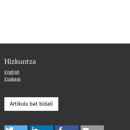
Hizkuntza
English
Euskara
Artikulu bat bidali