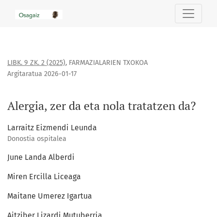
Alergia, zer da eta nola tratatzen da?
LIBK. 9 ZK. 2 (2025)
,
FARMAZIALARIEN TXOKOA
Argitaratua 2026-01-17
Alergia, zer da eta nola tratatzen da?
Larraitz Eizmendi Leunda
Donostia ospitalea
June Landa Alberdi
Miren Ercilla Liceaga
Maitane Umerez Igartua
Aitziber Lizardi Mutuberria